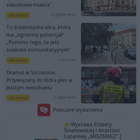
zabudowie miasta”
12 godzin temu
Aktualności
To śródmiejska ulica, która
ma „ogromny potencjał”.
„Pomimo tego, że jest
ściekiem komunikacyjnym”
2 dni temu
Aktualności
Dramat w Szczecinie.
Przywiązany do łóżka pies w
pustym mieszkaniu
1 dzień temu
Aktualności
Polecane wydarzenia
Wystawa Elżbiety
Śnieżewskiej i Anastasii
Lazarevej „MISZMASZ” |