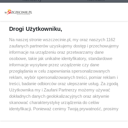
Warsztaty
Regulamin i polityka
prywatności
Spacery i oprowadzania
Reklama
Jarmarki, festyny, pchle
Drogi Użytkowniku,
targi
Redakcja
Wernisaże
Specjalny koncert z okazji
Na naszej stronie wszczecinie.pl, my oraz naszych 1162
20. urodzin portalu
zaufanych partnerów uzyskujemy dostęp i przechowujemy
Więcej
wSzczecinie.pl
informacje na urządzeniu oraz przetwarzamy dane
osobowe, takie jak unikalne identyfikatory, standardowe
Regulamin konkursów
informacje wysyłane przez urządzenie czy dane
śniadaniówka "Hej
przeglądania w celu zapewniania spersonalizowanych
Szczecin! Jest piątek!"
reklam, wybór spersonalizowanych treści, pomiar reklam i
treści, badanie odbiorców oraz ulepszanie usług. Za zgodą
Użytkownika my i Zaufani Partnerzy możemy używać
dokładnych danych geolokalizacyjnych oraz aktywnie
Partnerzy
skanować charakterystykę urządzenia do celów
Praca Szczecin
identyfikacji. Ponieważ cenimy Twoją prywatność, prosimy
o zgodę na korzystanie z tych technologii poprzez
the:protocol
kliknięcie „Akceptuję”. Zgoda jest dobrowolna i zawsze
POZASzczecin.pl
możesz ją zmienić/wycofać klikając przycisk ustawień