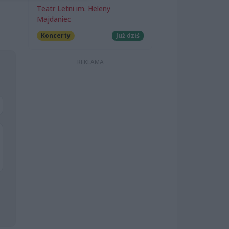
Teatr Letni im. Heleny
Majdaniec
Koncerty
Już dziś