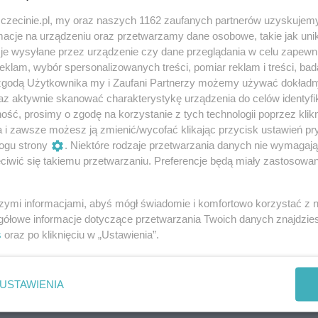
darmowe
zczecinie.pl, my oraz naszych 1162 zaufanych partnerów uzyskujemy
cje na urządzeniu oraz przetwarzamy dane osobowe, takie jak unika
je wysyłane przez urządzenie czy dane przeglądania w celu zapewn
klam, wybór spersonalizowanych treści, pomiar reklam i treści, bad
 zgodą Użytkownika my i Zaufani Partnerzy możemy używać dokład
certów na żywo, w ramach których można
az aktywnie skanować charakterystykę urządzenia do celów identyfi
konywanej przez szczecińskich artystów.
ść, prosimy o zgodę na korzystanie z tych technologii poprzez klikn
a i zawsze możesz ją zmienić/wycofać klikając przycisk ustawień pr
ogu strony
. Niektóre rodzaje przetwarzania danych nie wymagaj
iwić się takiemu przetwarzaniu. Preferencje będą miały zastosowania
elec oraz Marian Mazurek. W gitarowo-wokalnych aranżacj
a hiszpańska i meksykańska oraz przeboje takich
szymi informacjami, abyś mógł świadomie i komfortowo korzystać z
bos czy Gipsy Kings. Nie zabraknie muzycznych niespodzian
gółowe informacje dotyczące przetwarzania Twoich danych znajdzi
s
oraz po kliknięciu w „Ustawienia”.
Muzyka hiszpańska i pop w niecodziennym wydaniu.
USTAWIENIA