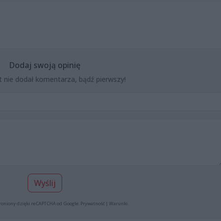
Dodaj swoją opinię
t nie dodał komentarza, bądź pierwszy!
Wyślij
roniony dzięki reCAPTCHA od Google:
Prywatność
|
Warunki
.