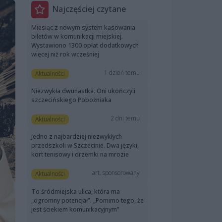
Najczęściej czytane
Miesiąc z nowym system kasowania
biletów w komunikacji miejskiej.
Wystawiono 1300 opłat dodatkowych
więcej niż rok wcześniej
1 dzień temu
Aktualności
Niezwykła dwunastka. Oni ukończyli
szczecińskiego Pobożniaka
2 dni temu
Aktualności
Jedno z najbardziej niezwykłych
przedszkoli w Szczecinie. Dwa języki,
kort tenisowy i drzemki na mrozie
art. sponsorowany
Aktualności
To śródmiejska ulica, która ma
„ogromny potencjał”. „Pomimo tego, że
jest ściekiem komunikacyjnym”