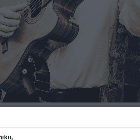
Za ile?
niku,