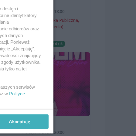
wernisaż
 dostęp i
7 sierpnia 2026, 18:00
lne identyfikatory,
Miejska Biblioteka Publiczna,
iania
filia nr 54 (ProMedia)
anie odbiorców oraz
nych danych
Wernisaże
kacji. Ponieważ
Darmowe
Już dziś
ięcie „Akceptuję”.
ywatności znajdujący
ą zgody użytkownika,
 tylko na tej
ach
 naszych serwisów
ek.
esz w
Polityce
Akceptuję
SKOLIM
7 sierpnia 2026, 20:00