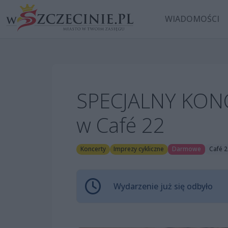
WIADOMOŚCI
SPECJALNY KONC
w Café 22
Koncerty
Imprezy cykliczne
Darmowe
Café 2
Wydarzenie już się odbyło