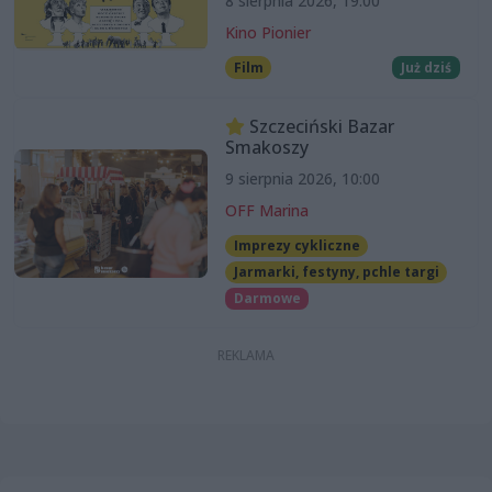
8 sierpnia 2026, 19:00
Kino Pionier
Film
Już dziś
Szczeciński Bazar
Smakoszy
9 sierpnia 2026, 10:00
OFF Marina
Imprezy cykliczne
Jarmarki, festyny, pchle targi
Darmowe