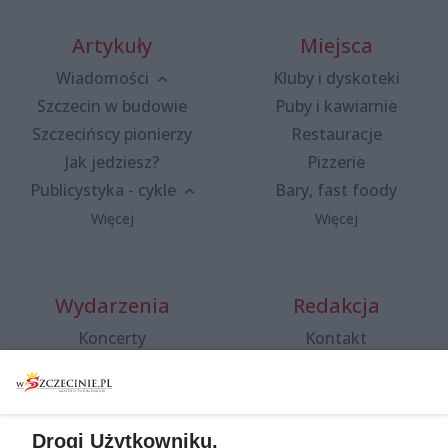
Artykuły
Miejsca
Wiadomości
Kluby i dyskoteki
Szczecin w budowie
Puby i kawiarnie
Szczecińscy pionierzy
Restauracje
Jak jedziesz?
Pizzerie
Publicystyka - cykle
Bary, fast foody
Więcej
Więcej
Wydarzenia
Redakcja
Koncerty
Kontakt
Warsztaty
Regulamin i polityka
prywatności
Spacery i oprowadzania
Reklama
Jarmarki, festyny, pchle
Drogi Użytkowniku,
targi
Redakcja