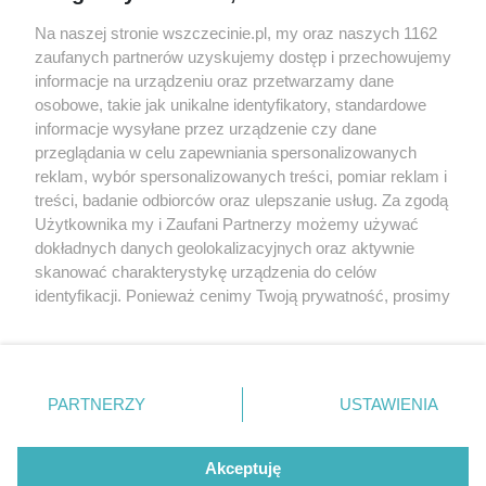
Wernisaże
Specjalny koncert z okazji
Na naszej stronie wszczecinie.pl, my oraz naszych 1162
20. urodzin portalu
zaufanych partnerów uzyskujemy dostęp i przechowujemy
Więcej
wSzczecinie.pl
informacje na urządzeniu oraz przetwarzamy dane
osobowe, takie jak unikalne identyfikatory, standardowe
Regulamin konkursów
informacje wysyłane przez urządzenie czy dane
śniadaniówka "Hej
przeglądania w celu zapewniania spersonalizowanych
Szczecin! Jest piątek!"
reklam, wybór spersonalizowanych treści, pomiar reklam i
treści, badanie odbiorców oraz ulepszanie usług. Za zgodą
Użytkownika my i Zaufani Partnerzy możemy używać
dokładnych danych geolokalizacyjnych oraz aktywnie
Partnerzy
skanować charakterystykę urządzenia do celów
Praca Szczecin
identyfikacji. Ponieważ cenimy Twoją prywatność, prosimy
o zgodę na korzystanie z tych technologii poprzez
the:protocol
kliknięcie „Akceptuję”. Zgoda jest dobrowolna i zawsze
POZASzczecin.pl
możesz ją zmienić/wycofać klikając przycisk ustawień
prywatności znajdujący się w lewym dolnym rogu strony
PARTNERZY
USTAWIENIA
. Niektóre rodzaje przetwarzania danych nie wymagają
zgody użytkownika, ale masz prawo sprzeciwić się
© 2026 wSzczecinie.pl
takiemu przetwarzaniu. Preferencje będą miały
Akceptuję
Created by GOD