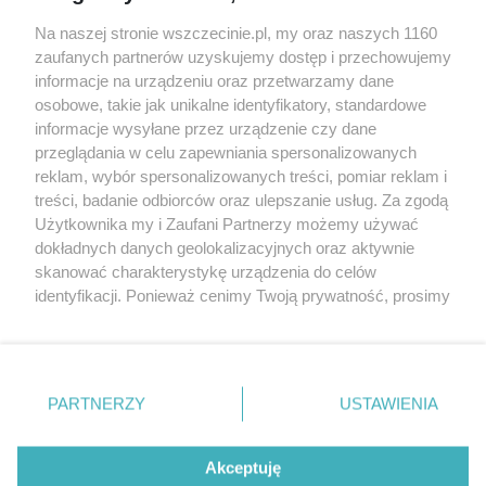
Wernisaże
Specjalny koncert z okazji
Na naszej stronie wszczecinie.pl, my oraz naszych 1160
20. urodzin portalu
zaufanych partnerów uzyskujemy dostęp i przechowujemy
Więcej
wSzczecinie.pl
informacje na urządzeniu oraz przetwarzamy dane
osobowe, takie jak unikalne identyfikatory, standardowe
Regulamin konkursów
informacje wysyłane przez urządzenie czy dane
śniadaniówka "Hej
przeglądania w celu zapewniania spersonalizowanych
Szczecin! Jest piątek!"
reklam, wybór spersonalizowanych treści, pomiar reklam i
treści, badanie odbiorców oraz ulepszanie usług. Za zgodą
Użytkownika my i Zaufani Partnerzy możemy używać
dokładnych danych geolokalizacyjnych oraz aktywnie
Partnerzy
skanować charakterystykę urządzenia do celów
Praca Szczecin
identyfikacji. Ponieważ cenimy Twoją prywatność, prosimy
o zgodę na korzystanie z tych technologii poprzez
the:protocol
kliknięcie „Akceptuję”. Zgoda jest dobrowolna i zawsze
POZASzczecin.pl
możesz ją zmienić/wycofać klikając przycisk ustawień
prywatności znajdujący się w lewym dolnym rogu strony
PARTNERZY
USTAWIENIA
. Niektóre rodzaje przetwarzania danych nie wymagają
zgody użytkownika, ale masz prawo sprzeciwić się
© 2026 wSzczecinie.pl
takiemu przetwarzaniu. Preferencje będą miały
Akceptuję
Created by GOD
zastosowania tylko na tej witrynie.