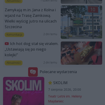
1 dzień temu
Aktualności
Zamykają m.in. Jana z Kolna i
wjazd na Trasę Zamkową.
Wielki wyścig jutro na ulicach
Szczecina
2 dni temu
Komunikacja
Ich hot dog stał się viralem.
„Ustawiają się po niego
kolejki”
2 dni temu
Aktualności
Polecane wydarzenia
SKOLIM
7 sierpnia 2026, 20:00
Teatr Letni im. Heleny
Majdaniec