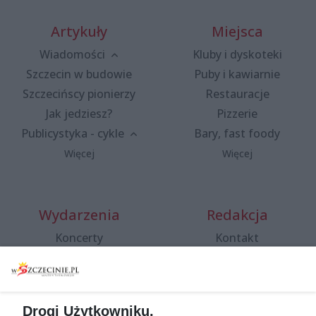
Artykuły
Miejsca
Wiadomości
Kluby i dyskoteki
Szczecin w budowie
Puby i kawiarnie
Szczecińscy pionierzy
Restauracje
Jak jedziesz?
Pizzerie
Publicystyka - cykle
Bary, fast foody
Więcej
Więcej
Wydarzenia
Redakcja
Koncerty
Kontakt
Warsztaty
Regulamin i polityka
prywatności
Spacery i oprowadzania
Reklama
Jarmarki, festyny, pchle
Drogi Użytkowniku,
targi
Redakcja