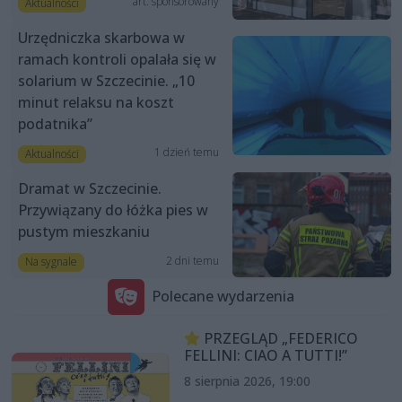
art. sponsorowany
Aktualności
Urzędniczka skarbowa w
ramach kontroli opalała się w
solarium w Szczecinie. „10
minut relaksu na koszt
podatnika”
1 dzień temu
Aktualności
Dramat w Szczecinie.
Przywiązany do łóżka pies w
pustym mieszkaniu
2 dni temu
Na sygnale
Polecane wydarzenia
PRZEGLĄD „FEDERICO
FELLINI: CIAO A TUTTI!”
8 sierpnia 2026, 19:00