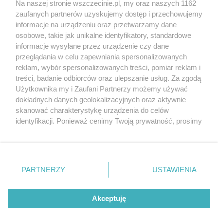
Wernisaże
Specjalny koncert z okazji
Na naszej stronie wszczecinie.pl, my oraz naszych 1162
20. urodzin portalu
zaufanych partnerów uzyskujemy dostęp i przechowujemy
Więcej
wSzczecinie.pl
informacje na urządzeniu oraz przetwarzamy dane
osobowe, takie jak unikalne identyfikatory, standardowe
Regulamin konkursów
informacje wysyłane przez urządzenie czy dane
śniadaniówka "Hej
przeglądania w celu zapewniania spersonalizowanych
Szczecin! Jest piątek!"
reklam, wybór spersonalizowanych treści, pomiar reklam i
treści, badanie odbiorców oraz ulepszanie usług. Za zgodą
Użytkownika my i Zaufani Partnerzy możemy używać
dokładnych danych geolokalizacyjnych oraz aktywnie
Partnerzy
skanować charakterystykę urządzenia do celów
Praca Szczecin
identyfikacji. Ponieważ cenimy Twoją prywatność, prosimy
o zgodę na korzystanie z tych technologii poprzez
the:protocol
kliknięcie „Akceptuję”. Zgoda jest dobrowolna i zawsze
POZASzczecin.pl
możesz ją zmienić/wycofać klikając przycisk ustawień
prywatności znajdujący się w lewym dolnym rogu strony
PARTNERZY
USTAWIENIA
. Niektóre rodzaje przetwarzania danych nie wymagają
zgody użytkownika, ale masz prawo sprzeciwić się
© 2026 wSzczecinie.pl
takiemu przetwarzaniu. Preferencje będą miały
Akceptuję
Created by GOD
zastosowania tylko na tej witrynie.