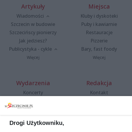
Artykuły
Miejsca
Wiadomości
Kluby i dyskoteki
Szczecin w budowie
Puby i kawiarnie
Szczecińscy pionierzy
Restauracje
Jak jedziesz?
Pizzerie
Publicystyka - cykle
Bary, fast foody
Więcej
Więcej
Wydarzenia
Redakcja
Koncerty
Kontakt
Warsztaty
Regulamin i polityka
prywatności
Spacery i oprowadzania
Reklama
Jarmarki, festyny, pchle
Drogi Użytkowniku,
targi
Redakcja