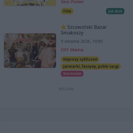
Kino Pionier
Film
Już dziś
Szczeciński Bazar
Smakoszy
9 sierpnia 2026, 10:00
OFF Marina
Imprezy cykliczne
Jarmarki, festyny, pchle targi
Darmowe