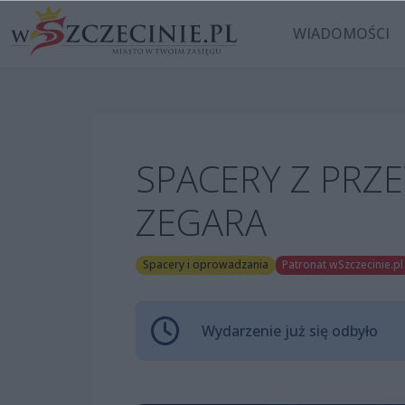
WIADOMOŚCI
SPACERY Z PRZ
ZEGARA
Spacery i oprowadzania
Patronat wSzczecinie.pl
Wydarzenie już się odbyło