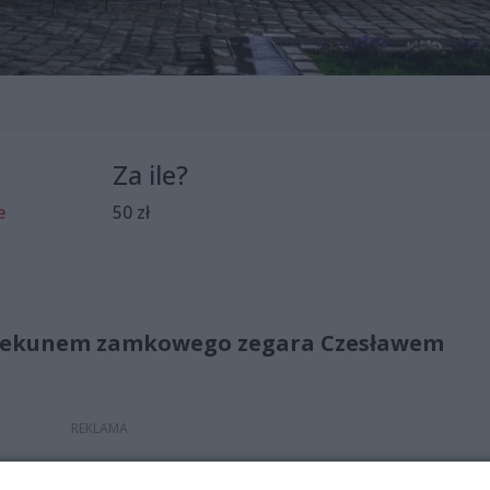
Za ile?
e
50 zł
piekunem zamkowego zegara Czesławem
ska przyjrzeć się działaniu jego mechanizmów. O budowie, j