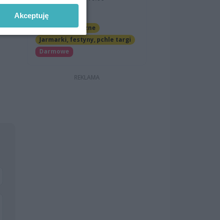
dy z
OFF Marina
Akceptuję
Imprezy cykliczne
Jarmarki, festyny, pchle targi
Darmowe