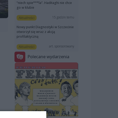
“niech spie***la”. Haditaghi nie chce
go w klubie
15 godzin temu
Aktualności
Nowy punkt Diagnostyki w Szczecinie
otworzył się wraz z akcją
profilaktyczną
art. sponsorowany
Aktualności
Polecane wydarzenia
ego