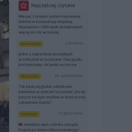
Najczęściej czytane
Miesiąc z nowym system kasowania
biletów w komunikacji miejskiej.
Wystawiono 1300 opłat dodatkowych
więcej niż rok wcześniej
2 dni temu
Komunikacja
Jedno z najbardziej niezwykłych
przedszkoli w Szczecinie. Dwa języki,
kort tenisowy i drzemki na mrozie
art. sponsorowany
Aktualności
Tak będą wyglądać zabytkowe
kamienice w centrum Szczecina! „Do tej
pory to nie było możliwe w historycznej
zabudowie miasta”
19 godzin temu
Inwestycje
Haniebny wpis członka zarządu
Pogoni po śmierci Morozowskiego: