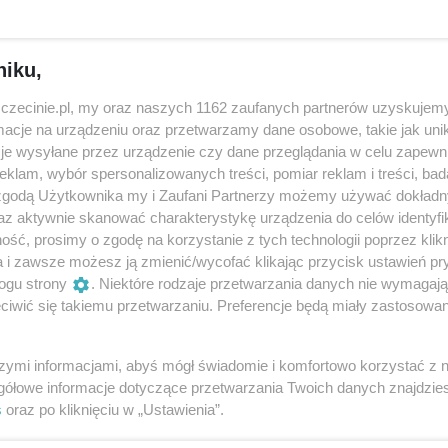
 ma nie tylko serce, ale i duszę opowie jego wieloletni opi
niku,
gara wieżowego – wnętrze, Wieża Zegarowa – z zewnątrz 
zczecinie.pl, my oraz naszych 1162 zaufanych partnerów uzyskujemy
cje na urządzeniu oraz przetwarzamy dane osobowe, takie jak unika
je wysyłane przez urządzenie czy dane przeglądania w celu zapewn
klam, wybór spersonalizowanych treści, pomiar reklam i treści, bad
 zgodą Użytkownika my i Zaufani Partnerzy możemy używać dokład
elementów szczecińskiego zamku jest kunsztownie zdobion
az aktywnie skanować charakterystykę urządzenia do celów identyfi
zeka oryginalnym wyglądem. Na głównej, godzinowej tarczy
ść, prosimy o zgodę na korzystanie z tych technologii poprzez klikn
tóry w ustach ma cyfrę wskazującą dzień miesiąca. Jego oc
a i zawsze możesz ją zmienić/wycofać klikając przycisk ustawień pr
ogu strony
. Niektóre rodzaje przetwarzania danych nie wymagaj
zubka nosa. Dolna tarcza wskazująca kwadranse,
iwić się takiemu przetwarzaniu. Preferencje będą miały zastosowania
symbole wygasłej w 1637 roku dynastii Gryfitów. Lwy
owód wdzięczności dla szczecinian za pomoc w walce z
szymi informacjami, abyś mógł świadomie i komfortowo korzystać z
ie obecności na Pomorzu Szwedów, dla których zamek był
gółowe informacje dotyczące przetwarzania Twoich danych znajdzi
granatowo-złotą kulę w górnej części zegara, obracającą s
s
oraz po kliknięciu w „Ustawienia”.
łazen uderza w dwa dzwony, wybija prawą ręką mijające