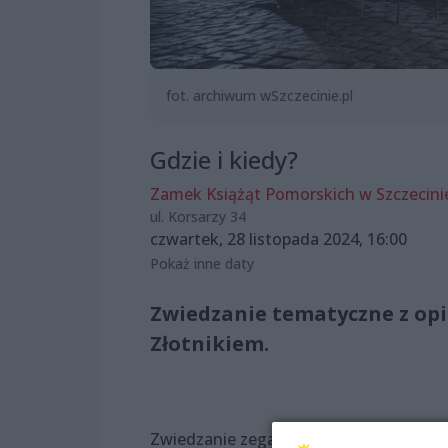
fot. archiwum wSzczecinie.pl
Gdzie i kiedy?
Zamek Książąt Pomorskich w Szczecini
ul. Korsarzy 34
czwartek, 28 listopada 2024, 16:00
Pokaż inne daty
Zwiedzanie tematyczne z o
Złotnikiem.
Zwiedzanie zegara to okazja, aby z bli