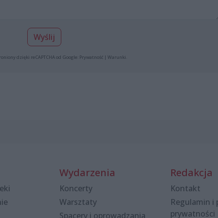
Wyślij
roniony dzięki reCAPTCHA od Google:
Prywatność
|
Warunki
.
Wydarzenia
Redakcja
eki
Koncerty
Kontakt
nie
Warsztaty
Regulamin i 
prywatności
Spacery i oprowadzania