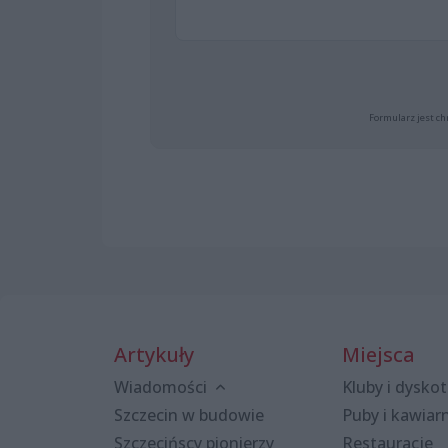
Formularz jest ch
Artykuły
Miejsca
Wiadomości
Kluby i dyskot
Szczecin w budowie
Puby i kawiar
Szczecińscy pionierzy
Restauracje