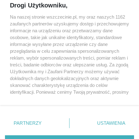
Drogi Użytkowniku,
targi
Redakcja
Wernisaże
Specjalny koncert z okazji
Na naszej stronie wszczecinie.pl, my oraz naszych 1162
20. urodzin portalu
zaufanych partnerów uzyskujemy dostęp i przechowujemy
Więcej
wSzczecinie.pl
informacje na urządzeniu oraz przetwarzamy dane
osobowe, takie jak unikalne identyfikatory, standardowe
Regulamin konkursów
informacje wysyłane przez urządzenie czy dane
śniadaniówka "Hej
przeglądania w celu zapewniania spersonalizowanych
Szczecin! Jest piątek!"
reklam, wybór spersonalizowanych treści, pomiar reklam i
treści, badanie odbiorców oraz ulepszanie usług. Za zgodą
Użytkownika my i Zaufani Partnerzy możemy używać
dokładnych danych geolokalizacyjnych oraz aktywnie
Partnerzy
skanować charakterystykę urządzenia do celów
Praca Szczecin
identyfikacji. Ponieważ cenimy Twoją prywatność, prosimy
o zgodę na korzystanie z tych technologii poprzez
the:protocol
kliknięcie „Akceptuję”. Zgoda jest dobrowolna i zawsze
POZASzczecin.pl
możesz ją zmienić/wycofać klikając przycisk ustawień
prywatności znajdujący się w lewym dolnym rogu strony
PARTNERZY
USTAWIENIA
. Niektóre rodzaje przetwarzania danych nie wymagają
zgody użytkownika, ale masz prawo sprzeciwić się
© 2026 wSzczecinie.pl