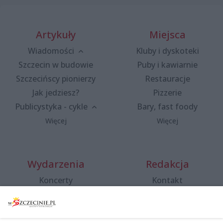
Artykuły
Miejsca
Wiadomości
Kluby i dyskoteki
Szczecin w budowie
Puby i kawiarnie
Szczecińscy pionierzy
Restauracje
Jak jedziesz?
Pizzerie
Publicystyka - cykle
Bary, fast foody
Więcej
Więcej
Wydarzenia
Redakcja
Koncerty
Kontakt
Warsztaty
Regulamin i polityka
prywatności
Spacery i oprowadzania
Reklama
Jarmarki, festyny, pchle