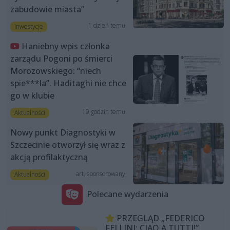
zabudowie miasta”
1 dzień temu
Inwestycje
Haniebny wpis członka
zarządu Pogoni po śmierci
Morozowskiego: “niech
spie***la”. Haditaghi nie chce
go w klubie
19 godzin temu
Aktualności
Nowy punkt Diagnostyki w
Szczecinie otworzył się wraz z
akcją profilaktyczną
art. sponsorowany
Aktualności
Polecane wydarzenia
PRZEGLĄD „FEDERICO
FELLINI: CIAO A TUTTI!”