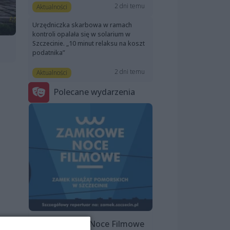
2 dni temu
Aktualności
Urzędniczka skarbowa w ramach
kontroli opalała się w solarium w
Szczecinie. „10 minut relaksu na koszt
podatnika”
2 dni temu
Aktualności
Polecane wydarzenia
Zamkowe Noce Filmowe
ego