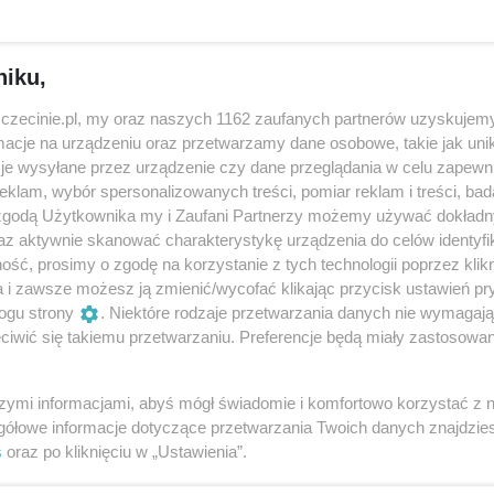
 ma nie tylko serce, ale i duszę opowie jego wieloletni opi
niku,
gara wieżowego – wnętrze, Wieża Zegarowa – z zewnątrz 
zczecinie.pl, my oraz naszych 1162 zaufanych partnerów uzyskujemy
cje na urządzeniu oraz przetwarzamy dane osobowe, takie jak unika
je wysyłane przez urządzenie czy dane przeglądania w celu zapewn
klam, wybór spersonalizowanych treści, pomiar reklam i treści, bad
 zgodą Użytkownika my i Zaufani Partnerzy możemy używać dokład
elementów szczecińskiego zamku jest kunsztownie zdobion
az aktywnie skanować charakterystykę urządzenia do celów identyfi
zeka oryginalnym wyglądem. Na głównej, godzinowej tarczy
ść, prosimy o zgodę na korzystanie z tych technologii poprzez klikn
tóry w ustach ma cyfrę wskazującą dzień miesiąca. Jego oc
a i zawsze możesz ją zmienić/wycofać klikając przycisk ustawień pr
ogu strony
. Niektóre rodzaje przetwarzania danych nie wymagaj
zubka nosa. Dolna tarcza wskazująca kwadranse,
iwić się takiemu przetwarzaniu. Preferencje będą miały zastosowania
symbole wygasłej w 1637 roku dynastii Gryfitów. Lwy
owód wdzięczności dla szczecinian za pomoc w walce z
szymi informacjami, abyś mógł świadomie i komfortowo korzystać z
ie obecności na Pomorzu Szwedów, dla których zamek był
gółowe informacje dotyczące przetwarzania Twoich danych znajdzi
granatowo-złotą kulę w górnej części zegara, obracającą s
s
oraz po kliknięciu w „Ustawienia”.
łazen uderza w dwa dzwony, wybija prawą ręką mijające