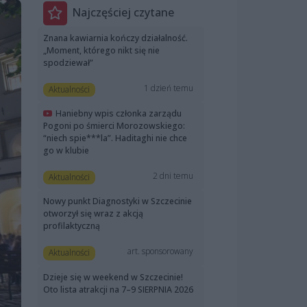
Najczęściej czytane
Znana kawiarnia kończy działalność.
„Moment, którego nikt się nie
spodziewał”
1 dzień temu
Aktualności
Haniebny wpis członka zarządu
Pogoni po śmierci Morozowskiego:
“niech spie***la”. Haditaghi nie chce
go w klubie
2 dni temu
Aktualności
Nowy punkt Diagnostyki w Szczecinie
otworzył się wraz z akcją
profilaktyczną
art. sponsorowany
Aktualności
Dzieje się w weekend w Szczecinie!
Oto lista atrakcji na 7–9 SIERPNIA 2026