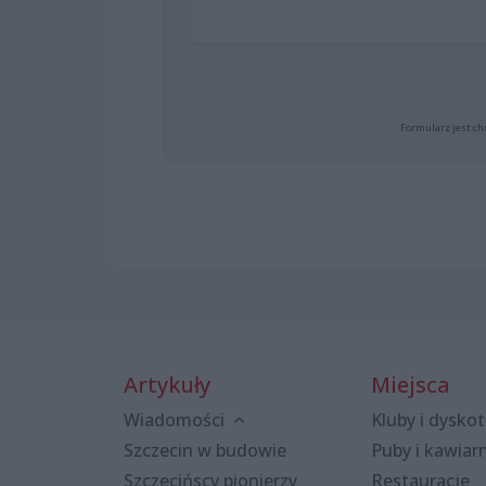
Formularz jest ch
Artykuły
Miejsca
Wiadomości
Kluby i dyskot
Szczecin w budowie
Puby i kawiar
Szczecińscy pionierzy
Restauracje