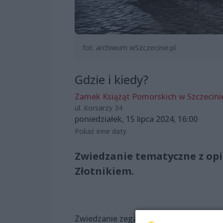
fot. archiwum wSzczecinie.pl
Gdzie i kiedy?
Zamek Książąt Pomorskich w Szczecini
ul. Korsarzy 34
poniedziałek, 15 lipca 2024, 16:00
Pokaż inne daty
Zwiedzanie tematyczne z o
Złotnikiem.
Zwiedzanie zegara to okazja, aby z bli