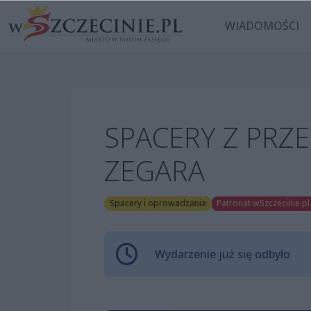
WIADOMOŚCI
SPACERY Z PRZ
ZEGARA
Spacery i oprowadzania
Patronat wSzczecinie.pl
Wydarzenie już się odbyło