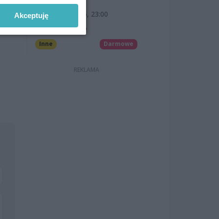
Żaglach 2026
dy z
14 sierpnia 2026, 23:00
Akceptuję
Wały Chrobrego
Inne
Darmowe