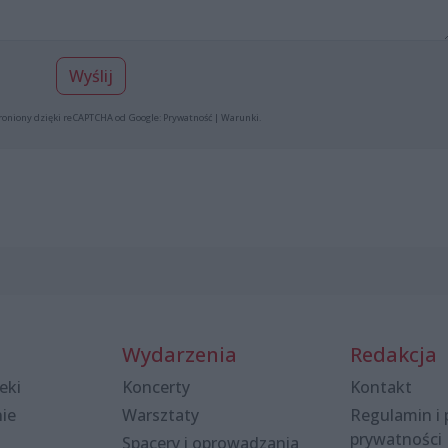
Wyślij
roniony dzięki reCAPTCHA od Google:
Prywatność
|
Warunki
.
Wydarzenia
Redakcja
eki
Koncerty
Kontakt
nie
Warsztaty
Regulamin i 
prywatności
Spacery i oprowadzania