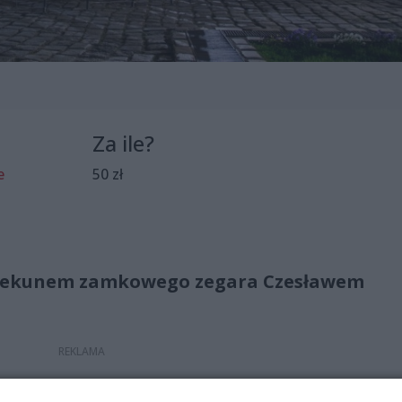
Za ile?
e
50 zł
piekunem zamkowego zegara Czesławem
ska przyjrzeć się działaniu jego mechanizmów. O budowie, j