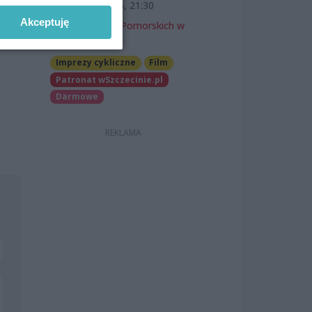
11 sierpnia 2026, 21:30
dy z
Akceptuję
Zamek Książąt Pomorskich w
Szczecinie
Imprezy cykliczne
Film
Patronat wSzczecinie.pl
Darmowe