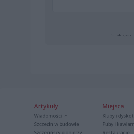
Formularz jest ch
Artykuły
Miejsca
Wiadomości
Kluby i dyskot
Szczecin w budowie
Puby i kawiar
Szczecińscy pionierzy
Restauracje