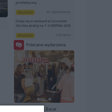
profilaktyczną
art. sponsorowany
Aktualności
Dzieje się w weekend w Szczecinie!
Oto lista atrakcji na 7–9 SIERPNIA 2026
2 dni temu
Aktualności
Polecane wydarzenia
Szczeciński Bazar
ego