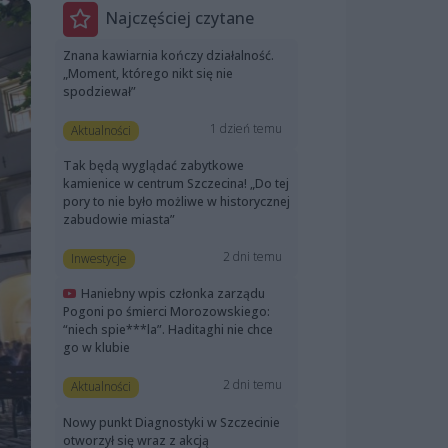
Najczęściej czytane
Znana kawiarnia kończy działalność.
„Moment, którego nikt się nie
spodziewał”
1 dzień temu
Aktualności
Tak będą wyglądać zabytkowe
kamienice w centrum Szczecina! „Do tej
pory to nie było możliwe w historycznej
zabudowie miasta”
2 dni temu
Inwestycje
Haniebny wpis członka zarządu
Pogoni po śmierci Morozowskiego:
“niech spie***la”. Haditaghi nie chce
go w klubie
2 dni temu
Aktualności
Nowy punkt Diagnostyki w Szczecinie
otworzył się wraz z akcją