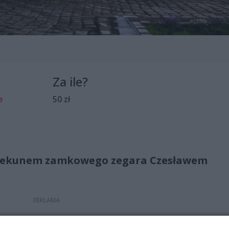
Za ile?
e
50 zł
piekunem zamkowego zegara Czesławem
ska przyjrzeć się działaniu jego mechanizmów. O budowie, j