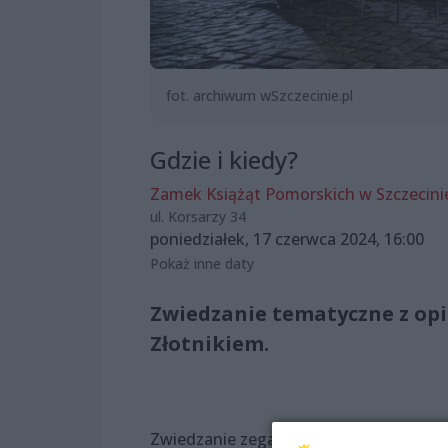
fot. archiwum wSzczecinie.pl
Gdzie i kiedy?
Zamek Książąt Pomorskich w Szczecini
ul. Korsarzy 34
poniedziałek, 17 czerwca 2024, 16:00
Pokaż inne daty
Zwiedzanie tematyczne z o
Złotnikiem.
Zwiedzanie zegara to okazja, aby z bli