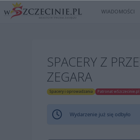
WIADOMOŚCI
SPACERY Z PRZ
ZEGARA
Spacery i oprowadzania
Patronat wSzczecinie.pl
Wydarzenie już się odbyło