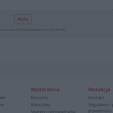
Wyślij
roniony dzięki reCAPTCHA od Google:
Prywatność
|
Warunki
.
Wydarzenia
Redakcja
eki
Koncerty
Kontakt
nie
Warsztaty
Regulamin i 
prywatności
Spacery i oprowadzania