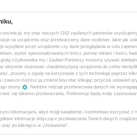
 ma nie tylko serce, ale i duszę opowie jego wieloletni opi
niku,
gara wieżowego – wnętrze, Wieża Zegarowa – z zewnątrz 
zczecinie.pl, my oraz naszych 1162 zaufanych partnerów uzyskujemy
cje na urządzeniu oraz przetwarzamy dane osobowe, takie jak unika
je wysyłane przez urządzenie czy dane przeglądania w celu zapewn
klam, wybór spersonalizowanych treści, pomiar reklam i treści, bad
 zgodą Użytkownika my i Zaufani Partnerzy możemy używać dokład
elementów szczecińskiego zamku jest kunsztownie zdobion
az aktywnie skanować charakterystykę urządzenia do celów identyfi
zeka oryginalnym wyglądem. Na głównej, godzinowej tarczy
ść, prosimy o zgodę na korzystanie z tych technologii poprzez klikn
tóry w ustach ma cyfrę wskazującą dzień miesiąca. Jego oc
a i zawsze możesz ją zmienić/wycofać klikając przycisk ustawień pr
ogu strony
. Niektóre rodzaje przetwarzania danych nie wymagaj
zubka nosa. Dolna tarcza wskazująca kwadranse,
iwić się takiemu przetwarzaniu. Preferencje będą miały zastosowania
symbole wygasłej w 1637 roku dynastii Gryfitów. Lwy
owód wdzięczności dla szczecinian za pomoc w walce z
szymi informacjami, abyś mógł świadomie i komfortowo korzystać z
ie obecności na Pomorzu Szwedów, dla których zamek był
gółowe informacje dotyczące przetwarzania Twoich danych znajdzi
granatowo-złotą kulę w górnej części zegara, obracającą s
s
oraz po kliknięciu w „Ustawienia”.
łazen uderza w dwa dzwony, wybija prawą ręką mijające