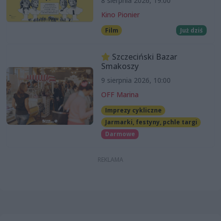
8 sierpnia 2026, 19:00
Kino Pionier
Film
Już dziś
Szczeciński Bazar
Smakoszy
9 sierpnia 2026, 10:00
OFF Marina
Imprezy cykliczne
Jarmarki, festyny, pchle targi
Darmowe