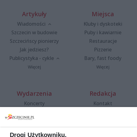
Artykuły
Miejsca
Wiadomości
Kluby i dyskoteki
Szczecin w budowie
Puby i kawiarnie
Szczecińscy pionierzy
Restauracje
Jak jedziesz?
Pizzerie
Publicystyka - cykle
Bary, fast foody
Więcej
Więcej
Wydarzenia
Redakcja
Koncerty
Kontakt
Warsztaty
Regulamin i polityka
prywatności
Spacery i oprowadzania
Reklama
Jarmarki, festyny, pchle
Drogi Użytkowniku,
targi
Redakcja