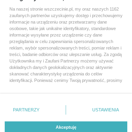
Wernisaże
Specjalny koncert z okazji
Na naszej stronie wszczecinie.pl, my oraz naszych 1162
20. urodzin portalu
zaufanych partnerów uzyskujemy dostęp i przechowujemy
Więcej
wSzczecinie.pl
informacje na urządzeniu oraz przetwarzamy dane
osobowe, takie jak unikalne identyfikatory, standardowe
Regulamin konkursów
informacje wysyłane przez urządzenie czy dane
śniadaniówka "Hej
przeglądania w celu zapewniania spersonalizowanych
Szczecin! Jest piątek!"
reklam, wybór spersonalizowanych treści, pomiar reklam i
treści, badanie odbiorców oraz ulepszanie usług. Za zgodą
Użytkownika my i Zaufani Partnerzy możemy używać
dokładnych danych geolokalizacyjnych oraz aktywnie
Partnerzy
skanować charakterystykę urządzenia do celów
Praca Szczecin
identyfikacji. Ponieważ cenimy Twoją prywatność, prosimy
o zgodę na korzystanie z tych technologii poprzez
the:protocol
kliknięcie „Akceptuję”. Zgoda jest dobrowolna i zawsze
POZASzczecin.pl
możesz ją zmienić/wycofać klikając przycisk ustawień
prywatności znajdujący się w lewym dolnym rogu strony
PARTNERZY
USTAWIENIA
. Niektóre rodzaje przetwarzania danych nie wymagają
zgody użytkownika, ale masz prawo sprzeciwić się
© 2026 wSzczecinie.pl
takiemu przetwarzaniu. Preferencje będą miały
Akceptuję
Created by GOD