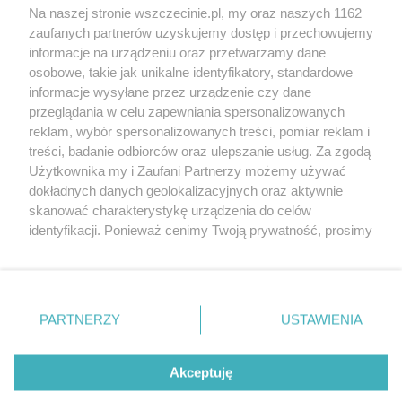
Wernisaże
Specjalny koncert z okazji
Na naszej stronie wszczecinie.pl, my oraz naszych 1162
20. urodzin portalu
zaufanych partnerów uzyskujemy dostęp i przechowujemy
Więcej
wSzczecinie.pl
informacje na urządzeniu oraz przetwarzamy dane
osobowe, takie jak unikalne identyfikatory, standardowe
Regulamin konkursów
informacje wysyłane przez urządzenie czy dane
śniadaniówka "Hej
przeglądania w celu zapewniania spersonalizowanych
Szczecin! Jest piątek!"
reklam, wybór spersonalizowanych treści, pomiar reklam i
treści, badanie odbiorców oraz ulepszanie usług. Za zgodą
Użytkownika my i Zaufani Partnerzy możemy używać
dokładnych danych geolokalizacyjnych oraz aktywnie
Partnerzy
skanować charakterystykę urządzenia do celów
Praca Szczecin
identyfikacji. Ponieważ cenimy Twoją prywatność, prosimy
o zgodę na korzystanie z tych technologii poprzez
the:protocol
kliknięcie „Akceptuję”. Zgoda jest dobrowolna i zawsze
POZASzczecin.pl
możesz ją zmienić/wycofać klikając przycisk ustawień
prywatności znajdujący się w lewym dolnym rogu strony
PARTNERZY
USTAWIENIA
. Niektóre rodzaje przetwarzania danych nie wymagają
zgody użytkownika, ale masz prawo sprzeciwić się
© 2026 wSzczecinie.pl
takiemu przetwarzaniu. Preferencje będą miały
Akceptuję
Created by GOD
zastosowania tylko na tej witrynie.