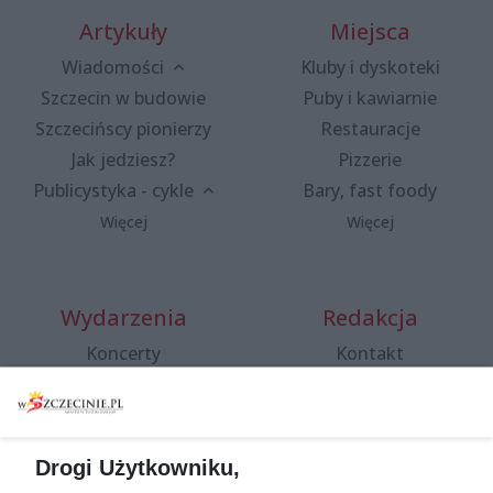
Artykuły
Miejsca
Wiadomości
Kluby i dyskoteki
Szczecin w budowie
Puby i kawiarnie
Szczecińscy pionierzy
Restauracje
Jak jedziesz?
Pizzerie
Publicystyka - cykle
Bary, fast foody
Więcej
Więcej
Wydarzenia
Redakcja
Koncerty
Kontakt
Warsztaty
Regulamin i polityka
prywatności
Spacery i oprowadzania
Reklama
Jarmarki, festyny, pchle
Drogi Użytkowniku,
targi
Redakcja