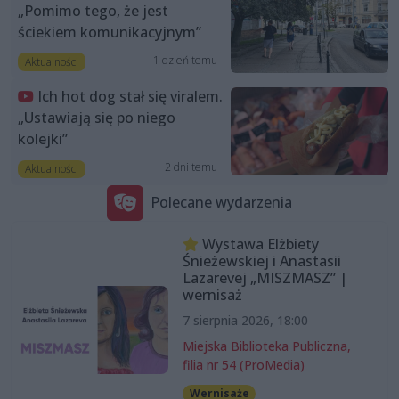
„Pomimo tego, że jest
ściekiem komunikacyjnym”
1 dzień temu
Aktualności
Ich hot dog stał się viralem.
„Ustawiają się po niego
kolejki”
2 dni temu
Aktualności
Polecane wydarzenia
Wystawa Elżbiety
Śnieżewskiej i Anastasii
Lazarevej „MISZMASZ” |
wernisaż
7 sierpnia 2026, 18:00
Miejska Biblioteka Publiczna,
filia nr 54 (ProMedia)
Wernisaże