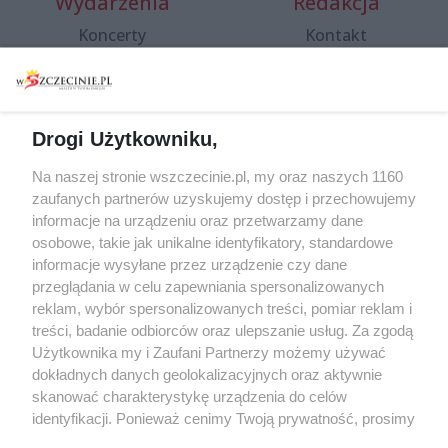
Wydarzenia
Redakcja
Koncerty
Kontakt
Warsztaty
Regulamin i polityka
prywatności
Spacery i oprowadzania
Reklama
Jarmarki, festyny, pchle
Drogi Użytkowniku,
targi
Redakcja
Wernisaże
Specjalny koncert z okazji
Na naszej stronie wszczecinie.pl, my oraz naszych 1160
20. urodzin portalu
zaufanych partnerów uzyskujemy dostęp i przechowujemy
Więcej
wSzczecinie.pl
informacje na urządzeniu oraz przetwarzamy dane
osobowe, takie jak unikalne identyfikatory, standardowe
Regulamin konkursów
informacje wysyłane przez urządzenie czy dane
śniadaniówka "Hej
przeglądania w celu zapewniania spersonalizowanych
Szczecin! Jest piątek!"
reklam, wybór spersonalizowanych treści, pomiar reklam i
treści, badanie odbiorców oraz ulepszanie usług. Za zgodą
Użytkownika my i Zaufani Partnerzy możemy używać
dokładnych danych geolokalizacyjnych oraz aktywnie
Partnerzy
skanować charakterystykę urządzenia do celów
Praca Szczecin
identyfikacji. Ponieważ cenimy Twoją prywatność, prosimy
o zgodę na korzystanie z tych technologii poprzez
the:protocol