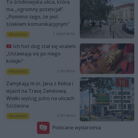
To śródmiejska ulica, która
ma „ogromny potencjał”.
„Pomimo tego, że jest
ściekiem komunikacyjnym”
1 dzień temu
Aktualności
Ich hot dog stał się viralem.
„Ustawiają się po niego
kolejki”
2 dni temu
Aktualności
Zamykają m.in. Jana z Kolna i
wjazd na Trasę Zamkową.
Wielki wyścig jutro na ulicach
Szczecina
2 dni temu
Aktualności
Polecane wydarzenia