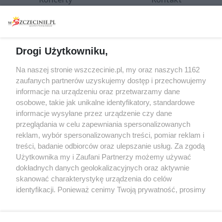
Warsztaty
Regulamin i polityka
prywatności
Spacery i oprowadzania
Reklama
Jarmarki, festyny, pchle
Drogi Użytkowniku,
targi
Redakcja
Wernisaże
Specjalny koncert z okazji
Na naszej stronie wszczecinie.pl, my oraz naszych 1162
20. urodzin portalu
zaufanych partnerów uzyskujemy dostęp i przechowujemy
Więcej
wSzczecinie.pl
informacje na urządzeniu oraz przetwarzamy dane
osobowe, takie jak unikalne identyfikatory, standardowe
Regulamin konkursów
informacje wysyłane przez urządzenie czy dane
śniadaniówka "Hej
przeglądania w celu zapewniania spersonalizowanych
Szczecin! Jest piątek!"
reklam, wybór spersonalizowanych treści, pomiar reklam i
treści, badanie odbiorców oraz ulepszanie usług. Za zgodą
Użytkownika my i Zaufani Partnerzy możemy używać
dokładnych danych geolokalizacyjnych oraz aktywnie
Partnerzy
skanować charakterystykę urządzenia do celów
Praca Szczecin
identyfikacji. Ponieważ cenimy Twoją prywatność, prosimy
o zgodę na korzystanie z tych technologii poprzez
the:protocol
kliknięcie „Akceptuję”. Zgoda jest dobrowolna i zawsze
POZASzczecin.pl
możesz ją zmienić/wycofać klikając przycisk ustawień