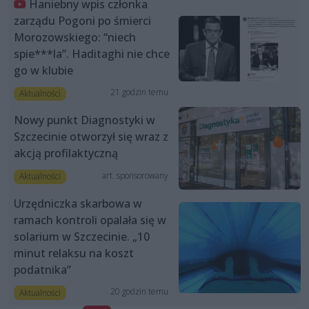
Haniebny wpis członka
zarządu Pogoni po śmierci
Morozowskiego: “niech
spie***la”. Haditaghi nie chce
go w klubie
21 godzin temu
Aktualności
Nowy punkt Diagnostyki w
Szczecinie otworzył się wraz z
akcją profilaktyczną
art. sponsorowany
Aktualności
Urzędniczka skarbowa w
ramach kontroli opalała się w
solarium w Szczecinie. „10
minut relaksu na koszt
podatnika”
20 godzin temu
Aktualności