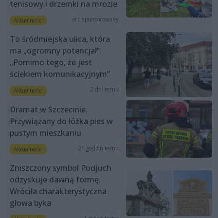
tenisowy i drzemki na mrozie
art. sponsorowany
Aktualności
To śródmiejska ulica, która
ma „ogromny potencjał”.
„Pomimo tego, że jest
ściekiem komunikacyjnym”
2 dni temu
Aktualności
Dramat w Szczecinie.
Przywiązany do łóżka pies w
pustym mieszkaniu
21 godzin temu
Aktualności
Zniszczony symbol Podjuch
odzyskuje dawną formę.
Wróciła charakterystyczna
głowa byka