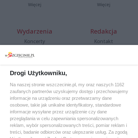
Więcej
Więcej
Wydarzenia
Redakcja
Koncerty
Kontakt
Warsztaty
Regulamin i polityka
prywatności
Spacery i oprowadzania
Reklama
Jarmarki, festyny, pchle
Drogi Użytkowniku,
targi
Redakcja
Wernisaże
Specjalny koncert z okazji
Na naszej stronie wszczecinie.pl, my oraz naszych 1162
20. urodzin portalu
zaufanych partnerów uzyskujemy dostęp i przechowujemy
Więcej
wSzczecinie.pl
informacje na urządzeniu oraz przetwarzamy dane
osobowe, takie jak unikalne identyfikatory, standardowe
Regulamin konkursów
informacje wysyłane przez urządzenie czy dane
śniadaniówka "Hej
przeglądania w celu zapewniania spersonalizowanych
Szczecin! Jest piątek!"
reklam, wybór spersonalizowanych treści, pomiar reklam i
treści, badanie odbiorców oraz ulepszanie usług. Za zgodą