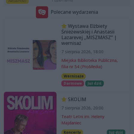
1 dzień temu
Aktualności
Polecane wydarzenia
Wystawa Elżbiety
Śnieżewskiej i Anastasii
Lazarevej „MISZMASZ” |
wernisaż
7 sierpnia 2026, 18:00
Miejska Biblioteka Publiczna,
filia nr 54 (ProMedia)
Wernisaże
Darmowe
Już dziś
SKOLIM
7 sierpnia 2026, 20:00
Teatr Letni im. Heleny
Majdaniec
Koncerty
Już dziś