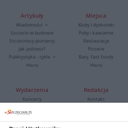
Artykuły
Miejsca
Wiadomości
Kluby i dyskoteki
Szczecin w budowie
Puby i kawiarnie
Szczecińscy pionierzy
Restauracje
Jak jedziesz?
Pizzerie
Publicystyka - cykle
Bary, fast foody
Więcej
Więcej
Wydarzenia
Redakcja
Koncerty
Kontakt
Warsztaty
Regulamin i polityka
prywatności
Spacery i oprowadzania
Reklama
Jarmarki, festyny, pchle