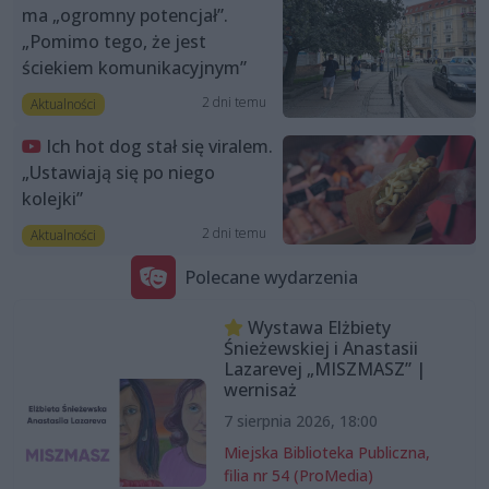
ma „ogromny potencjał”.
„Pomimo tego, że jest
ściekiem komunikacyjnym”
2 dni temu
Aktualności
Ich hot dog stał się viralem.
„Ustawiają się po niego
kolejki”
2 dni temu
Aktualności
Polecane wydarzenia
Wystawa Elżbiety
Śnieżewskiej i Anastasii
Lazarevej „MISZMASZ” |
wernisaż
7 sierpnia 2026, 18:00
Miejska Biblioteka Publiczna,
filia nr 54 (ProMedia)