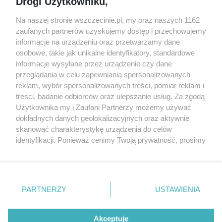
Drogi Użytkowniku,
targi
Redakcja
Wernisaże
Specjalny koncert z okazji
Na naszej stronie wszczecinie.pl, my oraz naszych 1162
20. urodzin portalu
zaufanych partnerów uzyskujemy dostęp i przechowujemy
Więcej
wSzczecinie.pl
informacje na urządzeniu oraz przetwarzamy dane
osobowe, takie jak unikalne identyfikatory, standardowe
Regulamin konkursów
informacje wysyłane przez urządzenie czy dane
śniadaniówka "Hej
przeglądania w celu zapewniania spersonalizowanych
Szczecin! Jest piątek!"
reklam, wybór spersonalizowanych treści, pomiar reklam i
treści, badanie odbiorców oraz ulepszanie usług. Za zgodą
Użytkownika my i Zaufani Partnerzy możemy używać
dokładnych danych geolokalizacyjnych oraz aktywnie
Partnerzy
skanować charakterystykę urządzenia do celów
Praca Szczecin
identyfikacji. Ponieważ cenimy Twoją prywatność, prosimy
o zgodę na korzystanie z tych technologii poprzez
the:protocol
kliknięcie „Akceptuję”. Zgoda jest dobrowolna i zawsze
POZASzczecin.pl
możesz ją zmienić/wycofać klikając przycisk ustawień
prywatności znajdujący się w lewym dolnym rogu strony
PARTNERZY
USTAWIENIA
. Niektóre rodzaje przetwarzania danych nie wymagają
zgody użytkownika, ale masz prawo sprzeciwić się
© 2026 wSzczecinie.pl
takiemu przetwarzaniu. Preferencje będą miały
Akceptuję
Created by GOD