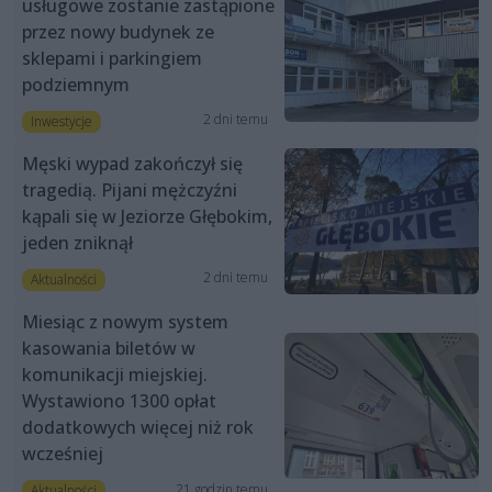
usługowe zostanie zastąpione
przez nowy budynek ze
sklepami i parkingiem
podziemnym
2 dni temu
Inwestycje
Męski wypad zakończył się
tragedią. Pijani mężczyźni
kąpali się w Jeziorze Głębokim,
jeden zniknął
2 dni temu
Aktualności
Miesiąc z nowym system
kasowania biletów w
komunikacji miejskiej.
Wystawiono 1300 opłat
dodatkowych więcej niż rok
wcześniej
21 godzin temu
Aktualności