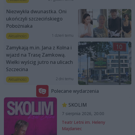
Niezwykła dwunastka. Oni
ukończyli szczecińskiego
Pobożniaka
1 dzień temu
Aktualności
Zamykają m.in. Jana z Kolna i
wjazd na Trasę Zamkową.
Wielki wyścig jutro na ulicach
Szczecina
2 dni temu
Aktualności
Polecane wydarzenia
SKOLIM
7 sierpnia 2026, 20:00
Teatr Letni im. Heleny
Majdaniec