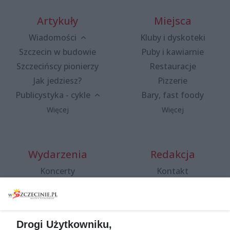
Artykuły
Miejsca
Wiadomości
Kluby i dyskoteki
Szczecin w budowie
Puby i kawiarnie
Szczecińscy pionierzy
Restauracje
Jak jedziesz?
Pizzerie
Publicystyka - cykle
Bary, fast foody
Więcej
Więcej
Wydarzenia
Redakcja
Koncerty
Kontakt
Warsztaty
Regulamin i polityka
prywatności
Spacery i oprowadzania
Reklama
Jarmarki, festyny, pchle
Drogi Użytkowniku,
targi
Redakcja