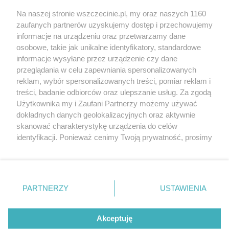
Wernisaże
Specjalny koncert z okazji
Na naszej stronie wszczecinie.pl, my oraz naszych 1160
20. urodzin portalu
zaufanych partnerów uzyskujemy dostęp i przechowujemy
Więcej
wSzczecinie.pl
informacje na urządzeniu oraz przetwarzamy dane
osobowe, takie jak unikalne identyfikatory, standardowe
Regulamin konkursów
informacje wysyłane przez urządzenie czy dane
śniadaniówka "Hej
przeglądania w celu zapewniania spersonalizowanych
Szczecin! Jest piątek!"
reklam, wybór spersonalizowanych treści, pomiar reklam i
treści, badanie odbiorców oraz ulepszanie usług. Za zgodą
Użytkownika my i Zaufani Partnerzy możemy używać
dokładnych danych geolokalizacyjnych oraz aktywnie
Partnerzy
skanować charakterystykę urządzenia do celów
Praca Szczecin
identyfikacji. Ponieważ cenimy Twoją prywatność, prosimy
o zgodę na korzystanie z tych technologii poprzez
the:protocol
kliknięcie „Akceptuję”. Zgoda jest dobrowolna i zawsze
POZASzczecin.pl
możesz ją zmienić/wycofać klikając przycisk ustawień
prywatności znajdujący się w lewym dolnym rogu strony
PARTNERZY
USTAWIENIA
. Niektóre rodzaje przetwarzania danych nie wymagają
zgody użytkownika, ale masz prawo sprzeciwić się
© 2026 wSzczecinie.pl
takiemu przetwarzaniu. Preferencje będą miały
Akceptuję
Created by GOD
zastosowania tylko na tej witrynie.