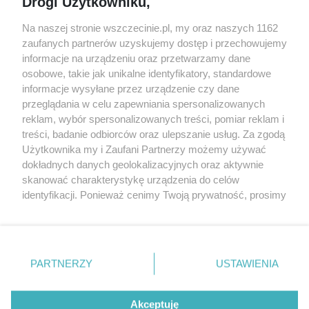
Drogi Użytkowniku,
targi
Redakcja
Wernisaże
Specjalny koncert z okazji
Na naszej stronie wszczecinie.pl, my oraz naszych 1162
20. urodzin portalu
zaufanych partnerów uzyskujemy dostęp i przechowujemy
Więcej
wSzczecinie.pl
informacje na urządzeniu oraz przetwarzamy dane
osobowe, takie jak unikalne identyfikatory, standardowe
Regulamin konkursów
informacje wysyłane przez urządzenie czy dane
śniadaniówka "Hej
przeglądania w celu zapewniania spersonalizowanych
Szczecin! Jest piątek!"
reklam, wybór spersonalizowanych treści, pomiar reklam i
treści, badanie odbiorców oraz ulepszanie usług. Za zgodą
Użytkownika my i Zaufani Partnerzy możemy używać
dokładnych danych geolokalizacyjnych oraz aktywnie
Partnerzy
skanować charakterystykę urządzenia do celów
Praca Szczecin
identyfikacji. Ponieważ cenimy Twoją prywatność, prosimy
o zgodę na korzystanie z tych technologii poprzez
the:protocol
kliknięcie „Akceptuję”. Zgoda jest dobrowolna i zawsze
POZASzczecin.pl
możesz ją zmienić/wycofać klikając przycisk ustawień
prywatności znajdujący się w lewym dolnym rogu strony
PARTNERZY
USTAWIENIA
. Niektóre rodzaje przetwarzania danych nie wymagają
zgody użytkownika, ale masz prawo sprzeciwić się
© 2026 wSzczecinie.pl
takiemu przetwarzaniu. Preferencje będą miały
Akceptuję
Created by GOD