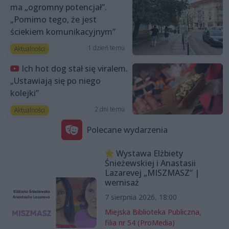
ma „ogromny potencjał”.
„Pomimo tego, że jest
ściekiem komunikacyjnym”
1 dzień temu
Aktualności
Ich hot dog stał się viralem.
„Ustawiają się po niego
kolejki”
2 dni temu
Aktualności
Polecane wydarzenia
Wystawa Elżbiety
Śnieżewskiej i Anastasii
Lazarevej „MISZMASZ” |
wernisaż
7 sierpnia 2026, 18:00
Miejska Biblioteka Publiczna,
filia nr 54 (ProMedia)