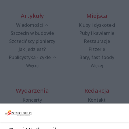
Artykuły
Miejsca
Wiadomości
Kluby i dyskoteki
Szczecin w budowie
Puby i kawiarnie
Szczecińscy pionierzy
Restauracje
Jak jedziesz?
Pizzerie
Publicystyka - cykle
Bary, fast foody
Więcej
Więcej
Wydarzenia
Redakcja
Koncerty
Kontakt
Warsztaty
Regulamin i polityka
prywatności
Spacery i oprowadzania
Reklama
Jarmarki, festyny, pchle