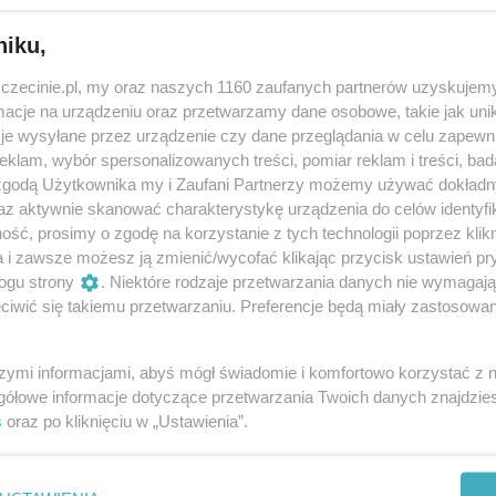
niku,
rym miłość jest dostępna dla każdego, bez kulturowych bari
możemy bez wstydu i lęku mówić o swoich potrzebach,
zczecinie.pl, my oraz naszych 1160 zaufanych partnerów uzyskujemy
cje na urządzeniu oraz przetwarzamy dane osobowe, takie jak unika
i sposób chcemy na nie odpowiadać. W jednym ze swoich
je wysyłane przez urządzenie czy dane przeglądania w celu zapewn
e zaprasza do tajemniczego lasu pary kochanków, które n
klam, wybór spersonalizowanych treści, pomiar reklam i treści, bad
 wyruszając w podróż, aby zaspokoić swoje podstawowe
 zgodą Użytkownika my i Zaufani Partnerzy możemy używać dokład
bezpieczną przestrzenią, gdzie osoby, którym odmawiane jes
az aktywnie skanować charakterystykę urządzenia do celów identyfi
ść, prosimy o zgodę na korzystanie z tych technologii poprzez klikn
jej doświadczać.
a i zawsze możesz ją zmienić/wycofać klikając przycisk ustawień pr
ogu strony
. Niektóre rodzaje przetwarzania danych nie wymagaj
, reżyserką i założycielką Teatru 21, laureata Grand Prix
iwić się takiemu przetwarzaniu. Preferencje będą miały zastosowania
współpracy szczecińskich artystów z niepełnosprawnościami,
w Szczecinie, spróbować opowiedzieć, o tym, czym dziś jes
szymi informacjami, abyś mógł świadomie i komfortowo korzystać z
gółowe informacje dotyczące przetwarzania Twoich danych znajdzi
s
oraz po kliknięciu w „Ustawienia”.