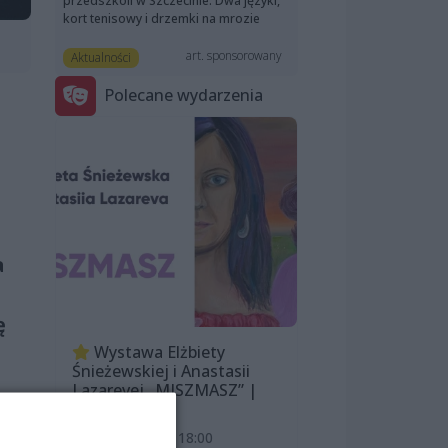
przedszkoli w Szczecinie. Dwa języki,
kort tenisowy i drzemki na mrozie
art. sponsorowany
Aktualności
Polecane wydarzenia
a
ę
Wystawa Elżbiety
Śnieżewskiej i Anastasii
Lazarevej „MISZMASZ” |
wernisaż
7 sierpnia 2026, 18:00