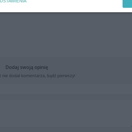
USTAWIENIA
Dodaj swoją opinię
t nie dodał komentarza, bądź pierwszy!