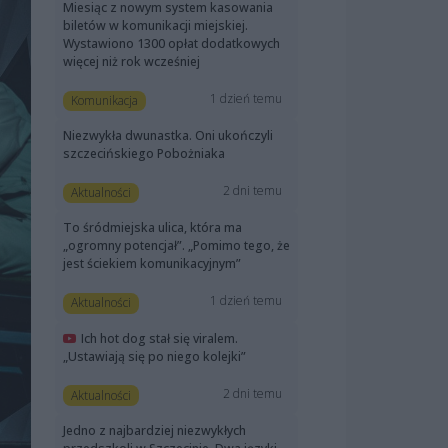
Miesiąc z nowym system kasowania
biletów w komunikacji miejskiej.
Wystawiono 1300 opłat dodatkowych
więcej niż rok wcześniej
1 dzień temu
Komunikacja
Niezwykła dwunastka. Oni ukończyli
szczecińskiego Pobożniaka
2 dni temu
Aktualności
To śródmiejska ulica, która ma
„ogromny potencjał”. „Pomimo tego, że
jest ściekiem komunikacyjnym”
1 dzień temu
Aktualności
Ich hot dog stał się viralem.
„Ustawiają się po niego kolejki”
2 dni temu
Aktualności
Jedno z najbardziej niezwykłych