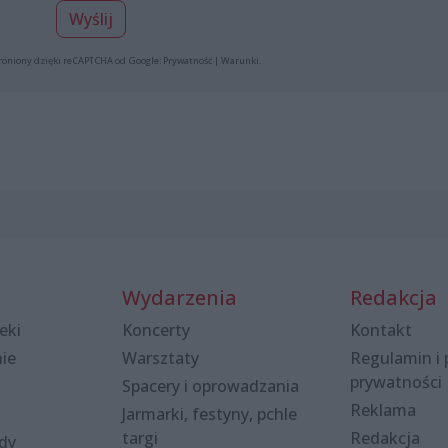
Wyślij
roniony dzięki reCAPTCHA od Google:
Prywatność
|
Warunki
.
Wydarzenia
Redakcja
eki
Koncerty
Kontakt
nie
Warsztaty
Regulamin i 
prywatności
Spacery i oprowadzania
Reklama
Jarmarki, festyny, pchle
targi
Redakcja
ody