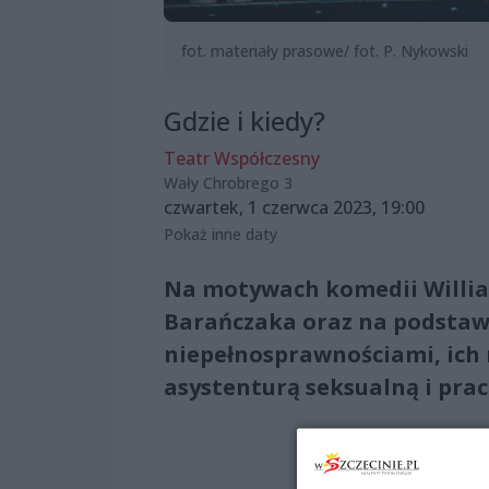
fot. materiały prasowe/ fot. P. Nykowski
Gdzie i kiedy?
Teatr Współczesny
Wały Chrobrego 3
czwartek, 1 czerwca 2023, 19:00
Pokaż inne daty
Na motywach komedii Willia
Barańczaka oraz na podstaw
niepełnosprawnościami, ich 
asystenturą seksualną i pra