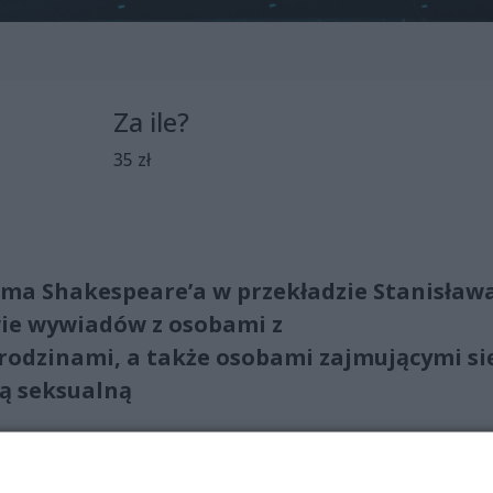
Za ile?
35 zł
ma Shakespeare’a w przekładzie Stanisław
ie wywiadów z osobami z
rodzinami, a także osobami zajmującymi si
cą seksualną