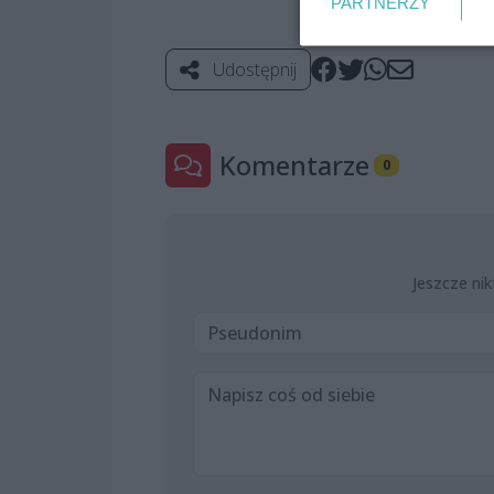
PARTNERZY
Udostępnij
Komentarze
0
Jeszcze nik