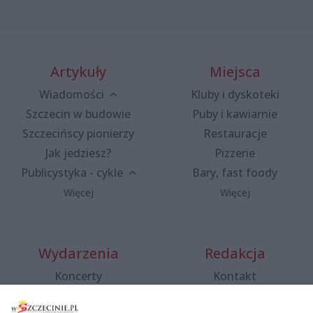
Artykuły
Miejsca
Wiadomości
Kluby i dyskoteki
Szczecin w budowie
Puby i kawiarnie
Szczecińscy pionierzy
Restauracje
Jak jedziesz?
Pizzerie
Publicystyka - cykle
Bary, fast foody
Więcej
Więcej
Wydarzenia
Redakcja
Koncerty
Kontakt
Warsztaty
Regulamin i polityka
prywatności