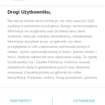
Spacery i oprowadzania
Reklama
Jarmarki, festyny, pchle
Drogi Użytkowniku,
targi
Redakcja
Wernisaże
Specjalny koncert z okazji
Na naszej stronie wszczecinie.pl, my oraz naszych 1162
20. urodzin portalu
zaufanych partnerów uzyskujemy dostęp i przechowujemy
Więcej
wSzczecinie.pl
informacje na urządzeniu oraz przetwarzamy dane
osobowe, takie jak unikalne identyfikatory, standardowe
Regulamin konkursów
informacje wysyłane przez urządzenie czy dane
śniadaniówka "Hej
przeglądania w celu zapewniania spersonalizowanych
Szczecin! Jest piątek!"
reklam, wybór spersonalizowanych treści, pomiar reklam i
treści, badanie odbiorców oraz ulepszanie usług. Za zgodą
Użytkownika my i Zaufani Partnerzy możemy używać
dokładnych danych geolokalizacyjnych oraz aktywnie
Partnerzy
skanować charakterystykę urządzenia do celów
Praca Szczecin
identyfikacji. Ponieważ cenimy Twoją prywatność, prosimy
o zgodę na korzystanie z tych technologii poprzez
the:protocol
kliknięcie „Akceptuję”. Zgoda jest dobrowolna i zawsze
POZASzczecin.pl
możesz ją zmienić/wycofać klikając przycisk ustawień
prywatności znajdujący się w lewym dolnym rogu strony
PARTNERZY
USTAWIENIA
. Niektóre rodzaje przetwarzania danych nie wymagają