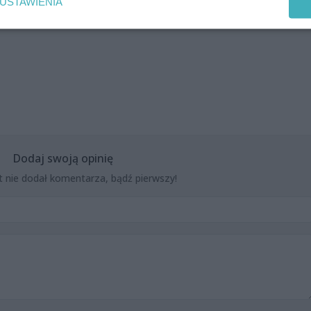
USTAWIENIA
Dodaj swoją opinię
t nie dodał komentarza, bądź pierwszy!