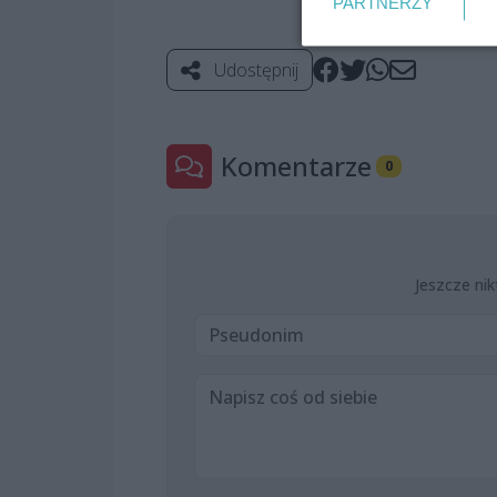
PARTNERZY
Udostępnij
Komentarze
0
Jeszcze nik