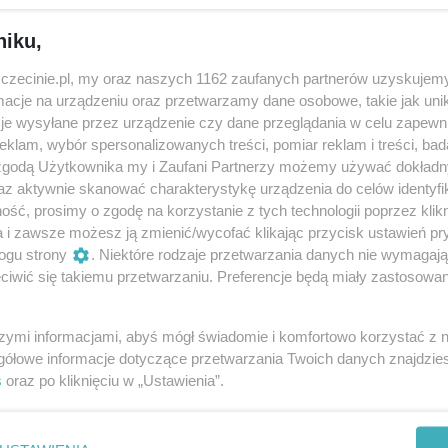
niku,
rym miłość jest dostępna dla każdego, bez kulturowych bari
możemy bez wstydu i lęku mówić o swoich potrzebach,
zczecinie.pl, my oraz naszych 1162 zaufanych partnerów uzyskujemy
cje na urządzeniu oraz przetwarzamy dane osobowe, takie jak unika
i sposób chcemy na nie odpowiadać. W jednym ze swoich
je wysyłane przez urządzenie czy dane przeglądania w celu zapewn
e zaprasza do tajemniczego lasu pary kochanków, które n
klam, wybór spersonalizowanych treści, pomiar reklam i treści, bad
 wyruszając w podróż, aby zaspokoić swoje podstawowe
 zgodą Użytkownika my i Zaufani Partnerzy możemy używać dokład
bezpieczną przestrzenią, gdzie osoby, którym odmawiane jes
az aktywnie skanować charakterystykę urządzenia do celów identyfi
ść, prosimy o zgodę na korzystanie z tych technologii poprzez klikn
jej doświadczać.
a i zawsze możesz ją zmienić/wycofać klikając przycisk ustawień pr
ogu strony
. Niektóre rodzaje przetwarzania danych nie wymagaj
, reżyserką i założycielką Teatru 21, laureata Grand Prix
iwić się takiemu przetwarzaniu. Preferencje będą miały zastosowania
współpracy szczecińskich artystów z niepełnosprawnościami,
w Szczecinie, spróbować opowiedzieć, o tym, czym dziś jes
szymi informacjami, abyś mógł świadomie i komfortowo korzystać z
gółowe informacje dotyczące przetwarzania Twoich danych znajdzi
s
oraz po kliknięciu w „Ustawienia”.