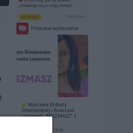
Ich hot dog stał się viralem.
„Ustawiają się po niego kolejki”
2 dni temu
Aktualności
Polecane wydarzenia
a
ę
Wystawa Elżbiety
Śnieżewskiej i Anastasii
Lazarevej „MISZMASZ” |
wernisaż
7 sierpnia 2026, 18:00