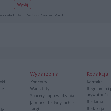
Wyślij
roniony dzięki reCAPTCHA od Google:
Prywatność
|
Warunki
.
Wydarzenia
Redakcja
eki
Koncerty
Kontakt
nie
Warsztaty
Regulamin i 
prywatności
Spacery i oprowadzania
Reklama
Jarmarki, festyny, pchle
targi
Redakcja
ody