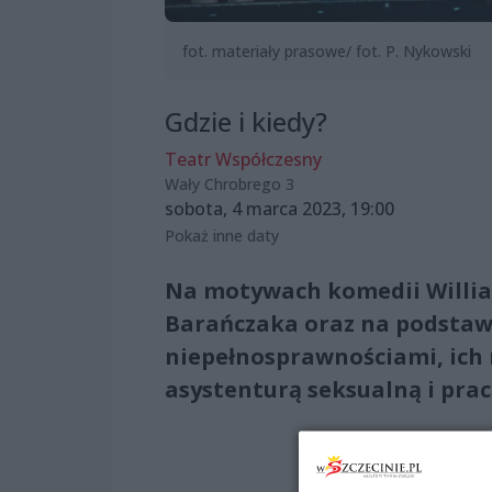
fot. materiały prasowe/ fot. P. Nykowski
Gdzie i kiedy?
Teatr Współczesny
Wały Chrobrego 3
sobota, 4 marca 2023, 19:00
Pokaż inne daty
Na motywach komedii Willia
Barańczaka oraz na podstaw
niepełnosprawnościami, ich 
asystenturą seksualną i pra