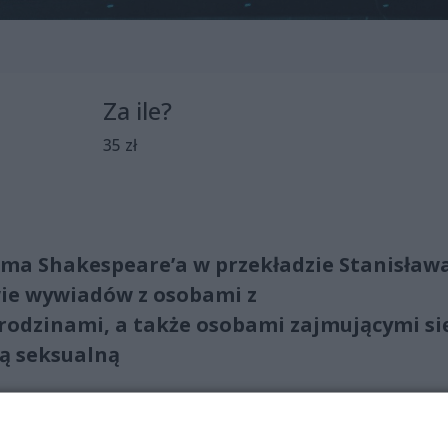
Za ile?
35 zł
ma Shakespeare’a w przekładzie Stanisław
ie wywiadów z osobami z
rodzinami, a także osobami zajmującymi si
cą seksualną