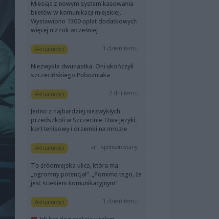
Miesiąc z nowym system kasowania
biletów w komunikacji miejskiej.
Wystawiono 1300 opłat dodatkowych
więcej niż rok wcześniej
1 dzień temu
Aktualności
Niezwykła dwunastka. Oni ukończyli
szczecińskiego Pobożniaka
2 dni temu
Aktualności
Jedno z najbardziej niezwykłych
przedszkoli w Szczecinie. Dwa języki,
kort tenisowy i drzemki na mrozie
art. sponsorowany
Aktualności
To śródmiejska ulica, która ma
„ogromny potencjał”. „Pomimo tego, że
jest ściekiem komunikacyjnym”
1 dzień temu
Aktualności