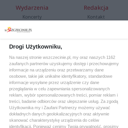
Wydarzenia
Redakcja
Koncerty
Kontakt
Warsztaty
Regulamin i polityka
prywatności
Spacery i oprowadzania
Reklama
Jarmarki, festyny, pchle
Drogi Użytkowniku,
targi
Redakcja
Wernisaże
Specjalny koncert z okazji
Na naszej stronie wszczecinie.pl, my oraz naszych 1162
20. urodzin portalu
zaufanych partnerów uzyskujemy dostęp i przechowujemy
Więcej
wSzczecinie.pl
informacje na urządzeniu oraz przetwarzamy dane
osobowe, takie jak unikalne identyfikatory, standardowe
Regulamin konkursów
informacje wysyłane przez urządzenie czy dane
śniadaniówka "Hej
przeglądania w celu zapewniania spersonalizowanych
Szczecin! Jest piątek!"
reklam, wybór spersonalizowanych treści, pomiar reklam i
treści, badanie odbiorców oraz ulepszanie usług. Za zgodą
Użytkownika my i Zaufani Partnerzy możemy używać
dokładnych danych geolokalizacyjnych oraz aktywnie
Partnerzy
skanować charakterystykę urządzenia do celów
Praca Szczecin
identyfikacji. Ponieważ cenimy Twoją prywatność, prosimy