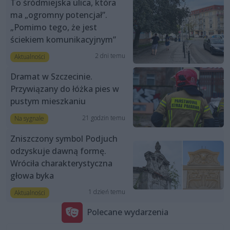
To śródmiejska ulica, która
ma „ogromny potencjał”.
„Pomimo tego, że jest
ściekiem komunikacyjnym”
2 dni temu
Aktualności
Dramat w Szczecinie.
Przywiązany do łóżka pies w
pustym mieszkaniu
21 godzin temu
Na sygnale
Zniszczony symbol Podjuch
odzyskuje dawną formę.
Wróciła charakterystyczna
głowa byka
1 dzień temu
Aktualności
Polecane wydarzenia