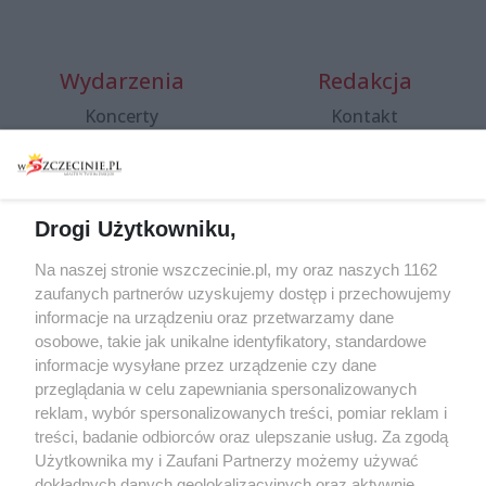
Wydarzenia
Redakcja
Koncerty
Kontakt
Warsztaty
Regulamin i polityka
prywatności
Spacery i oprowadzania
Reklama
Jarmarki, festyny, pchle
Drogi Użytkowniku,
targi
Redakcja
Wernisaże
Specjalny koncert z okazji
Na naszej stronie wszczecinie.pl, my oraz naszych 1162
20. urodzin portalu
zaufanych partnerów uzyskujemy dostęp i przechowujemy
Więcej
wSzczecinie.pl
informacje na urządzeniu oraz przetwarzamy dane
osobowe, takie jak unikalne identyfikatory, standardowe
Regulamin konkursów
informacje wysyłane przez urządzenie czy dane
śniadaniówka "Hej
przeglądania w celu zapewniania spersonalizowanych
Szczecin! Jest piątek!"
reklam, wybór spersonalizowanych treści, pomiar reklam i
treści, badanie odbiorców oraz ulepszanie usług. Za zgodą
Użytkownika my i Zaufani Partnerzy możemy używać
dokładnych danych geolokalizacyjnych oraz aktywnie