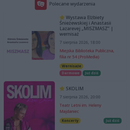
Polecane wydarzenia
Wystawa Elżbiety
Śnieżewskiej i Anastasii
Lazarevej „MISZMASZ” |
wernisaż
7 sierpnia 2026, 18:00
Miejska Biblioteka Publiczna,
filia nr 54 (ProMedia)
Wernisaże
Darmowe
Już dziś
SKOLIM
7 sierpnia 2026, 20:00
Teatr Letni im. Heleny
Majdaniec
Koncerty
Już dziś