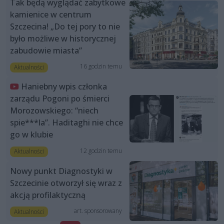
Tak będą wyglądać zabytkowe
kamienice w centrum
Szczecina! „Do tej pory to nie
było możliwe w historycznej
zabudowie miasta”
16 godzin temu
Aktualności
Haniebny wpis członka
zarządu Pogoni po śmierci
Morozowskiego: “niech
spie***la”. Haditaghi nie chce
go w klubie
12 godzin temu
Aktualności
Nowy punkt Diagnostyki w
Szczecinie otworzył się wraz z
akcją profilaktyczną
art. sponsorowany
Aktualności