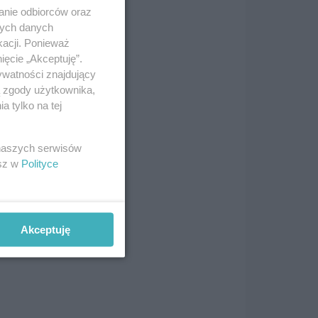
anie odbiorców oraz
nych danych
kacji. Ponieważ
ięcie „Akceptuję”.
ywatności znajdujący
ą zgody użytkownika,
 tylko na tej
 pt.
 naszych serwisów
esz w
Polityce
Akceptuję
e