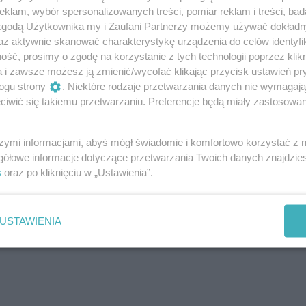
klam, wybór spersonalizowanych treści, pomiar reklam i treści, bad
 zgodą Użytkownika my i Zaufani Partnerzy możemy używać dokład
az aktywnie skanować charakterystykę urządzenia do celów identyfi
ść, prosimy o zgodę na korzystanie z tych technologii poprzez klikn
a i zawsze możesz ją zmienić/wycofać klikając przycisk ustawień pr
ogu strony
. Niektóre rodzaje przetwarzania danych nie wymagaj
iwić się takiemu przetwarzaniu. Preferencje będą miały zastosowania
ych im. Feliksa Nowowiejskiego w Szczecinie. W programie
e, opieka Dariusz Jagiełło i Antonina Kadur.
szymi informacjami, abyś mógł świadomie i komfortowo korzystać z
gółowe informacje dotyczące przetwarzania Twoich danych znajdzi
s
oraz po kliknięciu w „Ustawienia”.
ock n’rollowa i bardzo bujająca. Całość w selekcji
USTAWIENIA
miejsce znajdą zarówno utwory chętnie nucone jak i rockow