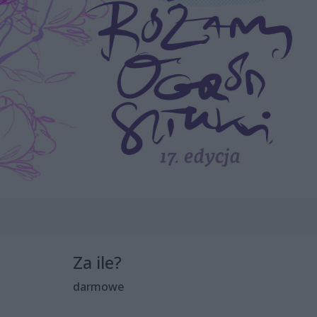
Za ile?
darmowe