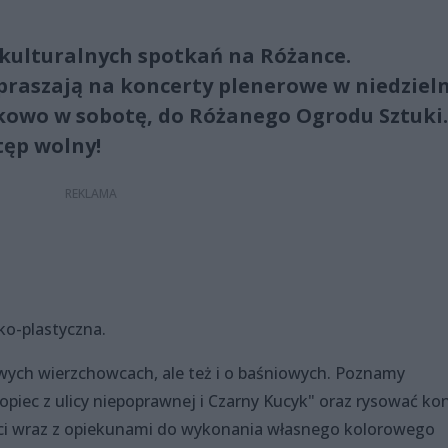
a kulturalnych spotkań na Różance.
praszają na koncerty plenerowe w niedziel
tkowo w sobotę, do Różanego Ogrodu Sztuki.
tęp wolny!
ko-plastyczna.
wych wierzchowcach, ale też i o baśniowych. Poznamy
opiec z ulicy niepoprawnej i Czarny Kucyk" oraz rysować kon
ieci wraz z opiekunami do wykonania własnego kolorowego