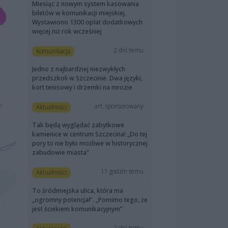
Miesiąc z nowym system kasowania
biletów w komunikacji miejskiej.
Wystawiono 1300 opłat dodatkowych
więcej niż rok wcześniej
2 dni temu
Komunikacja
Jedno z najbardziej niezwykłych
przedszkoli w Szczecinie. Dwa języki,
kort tenisowy i drzemki na mrozie
art. sponsorowany
Aktualności
Tak będą wyglądać zabytkowe
kamienice w centrum Szczecina! „Do tej
pory to nie było możliwe w historycznej
zabudowie miasta”
11 godzin temu
Aktualności
To śródmiejska ulica, która ma
„ogromny potencjał”. „Pomimo tego, że
jest ściekiem komunikacyjnym”
2 dni temu