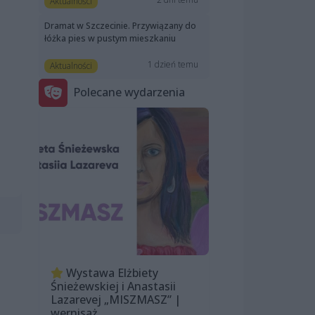
Aktualności
Dramat w Szczecinie. Przywiązany do
łóżka pies w pustym mieszkaniu
1 dzień temu
Aktualności
Polecane wydarzenia
Wystawa Elżbiety
Śnieżewskiej i Anastasii
Lazarevej „MISZMASZ” |
wernisaż