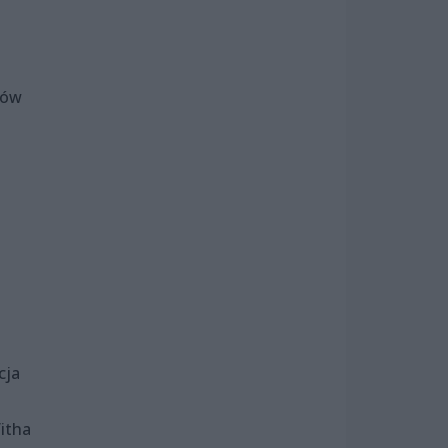
rów
cja
itha