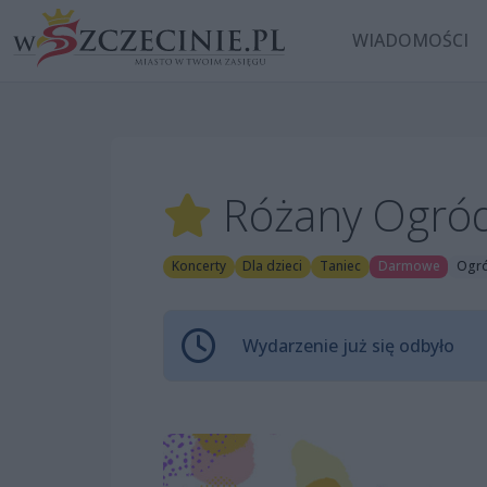
WIADOMOŚCI
Różany Ogród
Koncerty
Dla dzieci
Taniec
Darmowe
Ogró
Wydarzenie już się odbyło