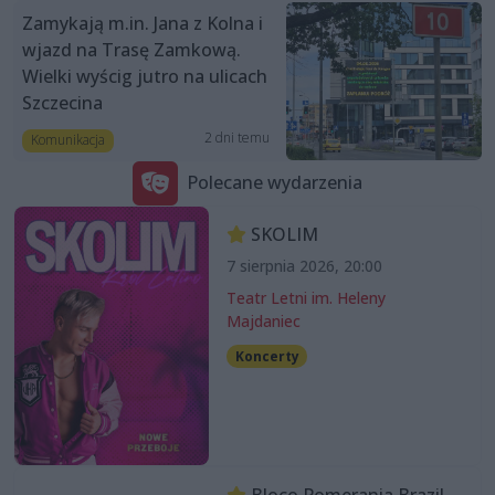
Zamykają m.in. Jana z Kolna i
wjazd na Trasę Zamkową.
Wielki wyścig jutro na ulicach
Szczecina
2 dni temu
Komunikacja
Polecane wydarzenia
SKOLIM
7 sierpnia 2026, 20:00
Teatr Letni im. Heleny
Majdaniec
Koncerty
Bloco Pomerania Brazil