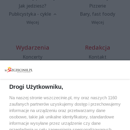
Jak jedziesz?
Pizzerie
Publicystyka - cykle
Bary, fast foody
Więcej
Więcej
Wydarzenia
Redakcja
Koncerty
Kontakt
Warsztaty
Regulamin i polityka
prywatności
Spacery i oprowadzania
Reklama
Jarmarki, festyny, pchle
Drogi Użytkowniku,
targi
Redakcja
Wernisaże
Specjalny koncert z okazji
Na naszej stronie wszczecinie.pl, my oraz naszych 1160
20. urodzin portalu
zaufanych partnerów uzyskujemy dostęp i przechowujemy
Więcej
wSzczecinie.pl
informacje na urządzeniu oraz przetwarzamy dane
osobowe, takie jak unikalne identyfikatory, standardowe
Regulamin konkursów
informacje wysyłane przez urządzenie czy dane
śniadaniówka "Hej
przeglądania w celu zapewniania spersonalizowanych