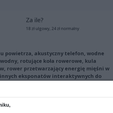
Za ile?
18 zł ulgowy, 24 zł normalny
iu powietrza, akustyczny telefon, wodne
 wodny, rotujące koła rowerowe, kula
w, rower przetwarzający energię mięśni w
0 innych eksponatów interaktywnych do
lnie eksperymentów!Zabawa gwarantowana
niku,
ykać eksponatów” – zwiedzający wystawę powinni