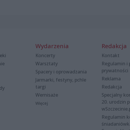
Wydarzenia
Redakcja
eki
Koncerty
Kontakt
nie
Warsztaty
Regulamin i 
prywatności
Spacery i oprowadzania
Reklama
Jarmarki, festyny, pchle
targi
Redakcja
ody
Wernisaże
Specjalny kon
20. urodzin p
Więcej
wSzczecinie.
Regulamin 
śniadaniówk