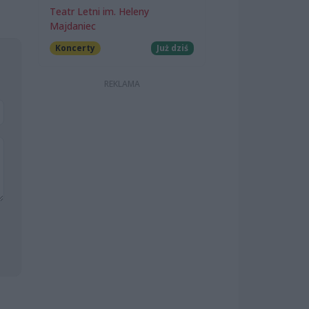
Teatr Letni im. Heleny
Majdaniec
Koncerty
Już dziś