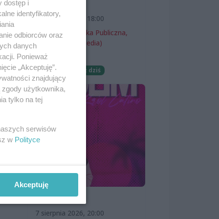
 dostęp i
wernisaż
lne identyfikatory,
py
7 sierpnia 2026, 18:00
iania
Miejska Biblioteka Publiczna,
anie odbiorców oraz
filia nr 54 (ProMedia)
nych danych
kacji. Ponieważ
Wernisaże
ięcie „Akceptuję”.
Darmowe
Już dziś
ywatności znajdujący
ą zgody użytkownika,
żna
 tylko na tej
 naszych serwisów
esz w
Polityce
Akceptuję
SKOLIM
7 sierpnia 2026, 20:00