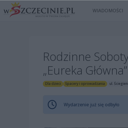
WIADOMOŚCI
Rodzinne Soboty
„Eureka Główna”
Dla dzieci
Spacery i oprowadzania
ul. Ściegie
Wydarzenie już się odbyło