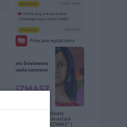
1 dzień temu
Aktualności
Ich hot dog stał się viralem.
„Ustawiają się po niego kolejki”
2 dni temu
Aktualności
Polecane wydarzenia
!
Wystawa Elżbiety
Śnieżewskiej i Anastasii
Lazarevej „MISZMASZ” |