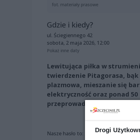
fot. materiały prasowe
Gdzie i kiedy?
ul. Ściegiennego 42
sobota, 2 maja 2026, 12:00
Pokaż inne daty
Lewitująca piłka w strumien
twierdzenie Pitagorasa, bąk
plazmowa, mieszanie się bar
elektryczność oraz ponad 5
przeprowadzania samodzie
Drogi Użytkow
Nasze hasło to: „zabrania się NIE dot