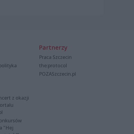
Partnerzy
Praca Szczecin
polityka
the:protocol
POZASzczecin.pl
cert z okazji
ortalu
pl
konkursów
a "Hej