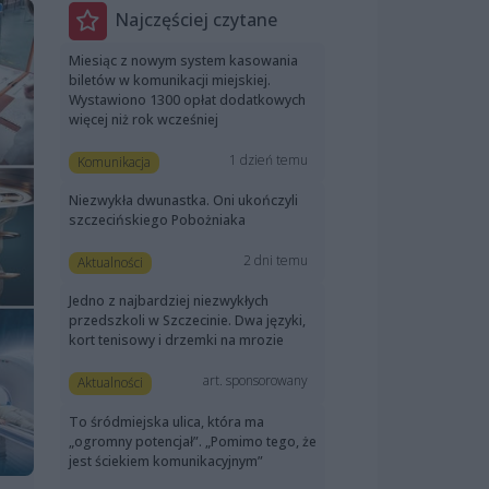
Najczęściej czytane
Miesiąc z nowym system kasowania
biletów w komunikacji miejskiej.
Wystawiono 1300 opłat dodatkowych
więcej niż rok wcześniej
1 dzień temu
Komunikacja
Niezwykła dwunastka. Oni ukończyli
szczecińskiego Pobożniaka
2 dni temu
Aktualności
Jedno z najbardziej niezwykłych
przedszkoli w Szczecinie. Dwa języki,
kort tenisowy i drzemki na mrozie
art. sponsorowany
Aktualności
To śródmiejska ulica, która ma
„ogromny potencjał”. „Pomimo tego, że
jest ściekiem komunikacyjnym”