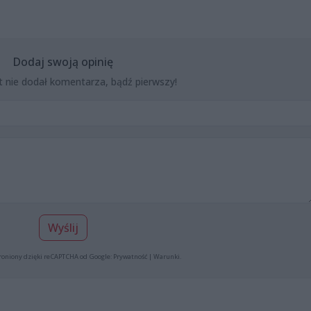
Dodaj swoją opinię
t nie dodał komentarza, bądź pierwszy!
Wyślij
roniony dzięki reCAPTCHA od Google:
Prywatność
|
Warunki
.