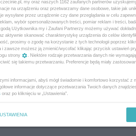
znajdujących się u nas eksperymentów. Nasz animator
zczecinie.pl, my oraz naszych 1162 zaufanych partnerów uzyskujemy
cje na urządzeniu oraz przetwarzamy dane osobowe, takie jak unika
adzi także kilka dodatkowych pokazów-niespodzianek z gru
je wysyłane przez urządzenie czy dane przeglądania w celu zapewn
(np. pokaz wykorzystania energii wiatru, panelu
klam, wybór spersonalizowanych treści, pomiar reklam i treści, bad
inowego Otto i Diesla, silnika elektrycznego i prądnicy) lub
 zgodą Użytkownika my i Zaufani Partnerzy możemy używać dokład
az aktywnie skanować charakterystykę urządzenia do celów identyfi
ego (np. pokaz rozchodzenia się fal podłużnych i
ść, prosimy o zgodę na korzystanie z tych technologii poprzez klikn
trzu).
a i zawsze możesz ją zmienić/wycofać klikając przycisk ustawień pr
ogu strony
. Niektóre rodzaje przetwarzania danych nie wymagaj
ndacji Eureka oraz innych bieżących działań i atrakcji mo
iwić się takiemu przetwarzaniu. Preferencje będą miały zastosowania
ka.edu.pl Mamy też własny kanał
nad 240 filmami popularyzującymi naukę.
szymi informacjami, abyś mógł świadomie i komfortowo korzystać z
gółowe informacje dotyczące przetwarzania Twoich danych znajdzi
 email: info@fundacja-eureka.edu.pl
s
oraz po kliknięciu w „Ustawienia”.
USTAWIENIA