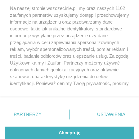
Wernisaże
Specjalny koncert z okazji
Na naszej stronie wszczecinie.pl, my oraz naszych 1162
20. urodzin portalu
zaufanych partnerów uzyskujemy dostęp i przechowujemy
Więcej
wSzczecinie.pl
informacje na urządzeniu oraz przetwarzamy dane
osobowe, takie jak unikalne identyfikatory, standardowe
Regulamin konkursów
informacje wysyłane przez urządzenie czy dane
śniadaniówka "Hej
przeglądania w celu zapewniania spersonalizowanych
Szczecin! Jest piątek!"
reklam, wybór spersonalizowanych treści, pomiar reklam i
treści, badanie odbiorców oraz ulepszanie usług. Za zgodą
Użytkownika my i Zaufani Partnerzy możemy używać
dokładnych danych geolokalizacyjnych oraz aktywnie
Partnerzy
skanować charakterystykę urządzenia do celów
Praca Szczecin
identyfikacji. Ponieważ cenimy Twoją prywatność, prosimy
o zgodę na korzystanie z tych technologii poprzez
the:protocol
kliknięcie „Akceptuję”. Zgoda jest dobrowolna i zawsze
POZASzczecin.pl
możesz ją zmienić/wycofać klikając przycisk ustawień
prywatności znajdujący się w lewym dolnym rogu strony
PARTNERZY
USTAWIENIA
. Niektóre rodzaje przetwarzania danych nie wymagają
zgody użytkownika, ale masz prawo sprzeciwić się
© 2026 wSzczecinie.pl
takiemu przetwarzaniu. Preferencje będą miały
Akceptuję
Created by GOD
zastosowania tylko na tej witrynie.