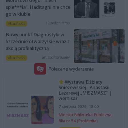
Morozowskiego: “niech
spie***la”. Haditaghi nie chce
go w klubie
12 godzin temu
Aktualności
Nowy punkt Diagnostyki w
Szczecinie otworzył się wraz z
akcją profilaktyczną
art. sponsorowany
Aktualności
Polecane wydarzenia
Wystawa Elżbiety
Śnieżewskiej i Anastasii
Lazarevej „MISZMASZ” |
wernisaż
7 sierpnia 2026, 18:00
Miejska Biblioteka Publiczna,
filia nr 54 (ProMedia)