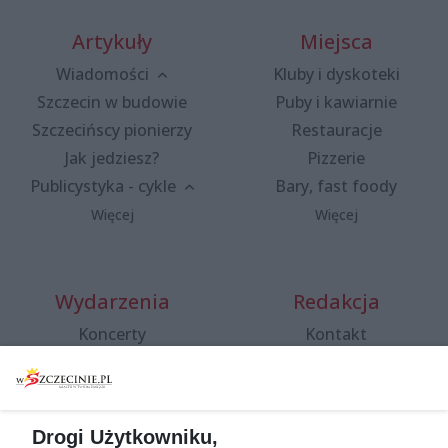
Artykuły
Miejsca
Wiadomości
Kluby i dyskoteki
Szczecin w budowie
Puby i kawiarnie
Szczecińscy pionierzy
Restauracje
Jak jedziesz?
Pizzerie
Publicystyka - cykle
Bary, fast foody
Więcej
Więcej
Wydarzenia
Redakcja
Koncerty
Kontakt
Warsztaty
Regulamin i polityka
prywatności
Spacery i oprowadzania
Reklama
Jarmarki, festyny, pchle
Drogi Użytkowniku,
targi
Redakcja