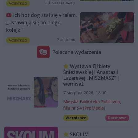
art. sponsorowany
Aktualności
Ich hot dog stał się viralem.
„Ustawiają się po niego
kolejki”
2 dni temu
Aktualności
Polecane wydarzenia
Wystawa Elżbiety
Śnieżewskiej i Anastasii
Lazarevej „MISZMASZ” |
wernisaż
7 sierpnia 2026, 18:00
Miejska Biblioteka Publiczna,
filia nr 54 (ProMedia)
Wernisaże
Darmowe
SKOLIM