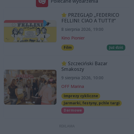
Polecane wydarzenia
PRZEGLĄD „FEDERICO
FELLINI: CIAO A TUTTI!”
8 sierpnia 2026, 19:00
Kino Pionier
Film
Już dziś
Szczeciński Bazar
Smakoszy
9 sierpnia 2026, 10:00
OFF Marina
Imprezy cykliczne
Jarmarki, festyny, pchle targi
Darmowe