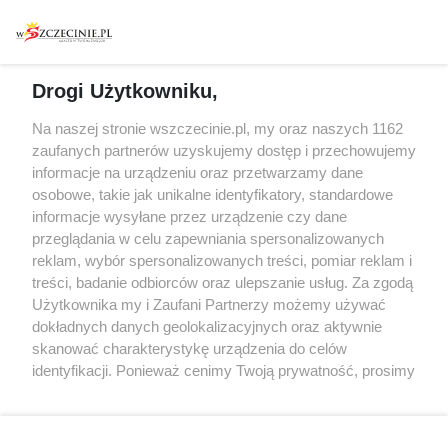
Warsztaty
Regulamin i polityka
prywatności
Spacery i oprowadzania
Reklama
Jarmarki, festyny, pchle
Drogi Użytkowniku,
targi
Redakcja
Wernisaże
Specjalny koncert z okazji
Na naszej stronie wszczecinie.pl, my oraz naszych 1162
20. urodzin portalu
zaufanych partnerów uzyskujemy dostęp i przechowujemy
Więcej
wSzczecinie.pl
informacje na urządzeniu oraz przetwarzamy dane
osobowe, takie jak unikalne identyfikatory, standardowe
Regulamin konkursów
informacje wysyłane przez urządzenie czy dane
śniadaniówka "Hej
przeglądania w celu zapewniania spersonalizowanych
Szczecin! Jest piątek!"
reklam, wybór spersonalizowanych treści, pomiar reklam i
treści, badanie odbiorców oraz ulepszanie usług. Za zgodą
Użytkownika my i Zaufani Partnerzy możemy używać
dokładnych danych geolokalizacyjnych oraz aktywnie
Partnerzy
skanować charakterystykę urządzenia do celów
Praca Szczecin
identyfikacji. Ponieważ cenimy Twoją prywatność, prosimy
o zgodę na korzystanie z tych technologii poprzez
the:protocol
kliknięcie „Akceptuję”. Zgoda jest dobrowolna i zawsze
POZASzczecin.pl
możesz ją zmienić/wycofać klikając przycisk ustawień