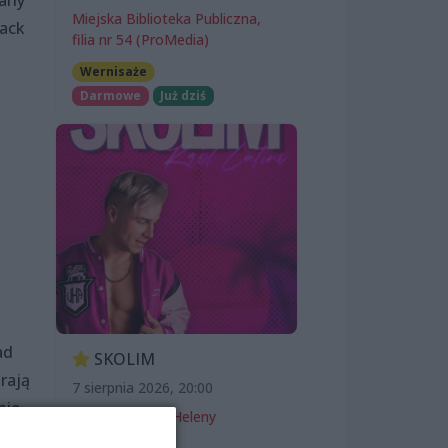
Miejska Biblioteka Publiczna,
lack
filia nr 54 (ProMedia)
Wernisaże
Darmowe
Już dziś
ad
SKOLIM
rają
7 sierpnia 2026, 20:00
nie
Teatr Letni im. Heleny
Majdaniec