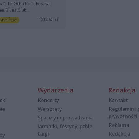
ad To Odra Rock Festival.
ee Blues Club...
15 lat temu
ktualności
Wydarzenia
Redakcja
eki
Koncerty
Kontakt
nie
Warsztaty
Regulamin i 
prywatności
Spacery i oprowadzania
Reklama
Jarmarki, festyny, pchle
targi
Redakcja
ody