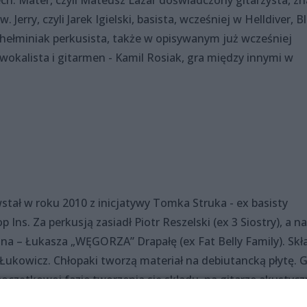
Jerry, czyli Jarek Igielski, basista, wcześniej w Helldiver, B
Chełminiak perkusista, także w opisywanym już wcześniej
 wokalista i gitarmen - Kamil Rosiak, gra między innymi w
tał w roku 2010 z inicjatywy Tomka Struka - ex basisty
ns. Za perkusją zasiadł Piotr Reszelski (ex 3 Siostry), a na
a – Łukasza „WĘGORZA” Drapałę (ex Fat Belly Family). Skł
 Łukowicz. Chłopaki tworzą materiał na debiutancką płytę. G
początkowej fazie tworzenia się składu, na gitarze akustycz
słodawca nazwy zespołu.