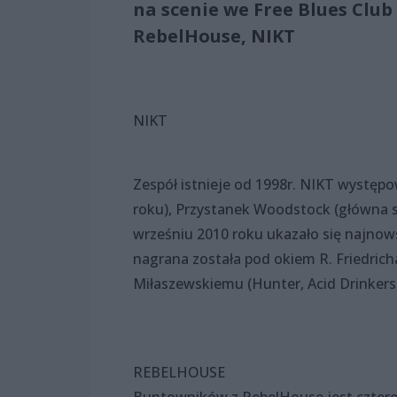
na scenie we Free Blues Club
RebelHouse, NIKT
NIKT
Zespół istnieje od 1998r. NIKT występo
roku), Przystanek Woodstock (główna s
wrześniu 2010 roku ukazało się najnow
nagrana została pod okiem R. Friedrich
Miłaszewskiemu (Hunter, Acid Drinkers
REBELHOUSE
Buntowników z RebelHouse jest czterec