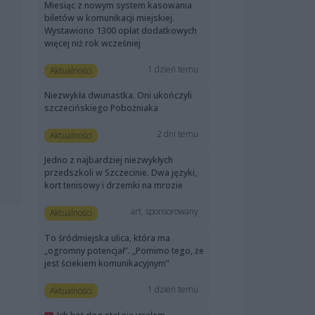
Miesiąc z nowym system kasowania
biletów w komunikacji miejskiej.
Wystawiono 1300 opłat dodatkowych
więcej niż rok wcześniej
1 dzień temu
Aktualności
Niezwykła dwunastka. Oni ukończyli
szczecińskiego Pobożniaka
2 dni temu
Aktualności
Jedno z najbardziej niezwykłych
przedszkoli w Szczecinie. Dwa języki,
kort tenisowy i drzemki na mrozie
art. sponsorowany
Aktualności
To śródmiejska ulica, która ma
„ogromny potencjał”. „Pomimo tego, że
jest ściekiem komunikacyjnym”
1 dzień temu
Aktualności