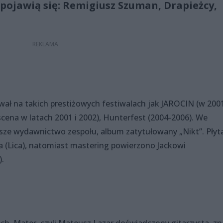
 pojawią się: Remigiusz Szuman, Drapieżcy,
wał na takich prestiżowych festiwalach jak JAROCIN (w 200
cena w latach 2001 i 2002), Hunterfest (2004-2006). We
sze wydawnictwo zespołu, album zatytułowany „Nikt”. Płyt
a (Lica), natomiast mastering powierzono Jackowi
).
h. Mater, czyli Mateusz Lazar doświadczony gitarzysta, z