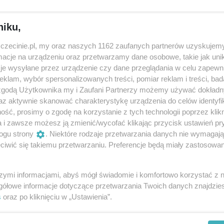
niku,
zczecinie.pl, my oraz naszych 1162 zaufanych partnerów uzyskujemy
cje na urządzeniu oraz przetwarzamy dane osobowe, takie jak unika
je wysyłane przez urządzenie czy dane przeglądania w celu zapewn
klam, wybór spersonalizowanych treści, pomiar reklam i treści, bad
 zgodą Użytkownika my i Zaufani Partnerzy możemy używać dokład
az aktywnie skanować charakterystykę urządzenia do celów identyfi
ść, prosimy o zgodę na korzystanie z tych technologii poprzez klikn
Bardów OPPA, laureat Grand Prix na festiwalu Piosenki
a i zawsze możesz ją zmienić/wycofać klikając przycisk ustawień pr
ogu strony
. Niektóre rodzaje przetwarzania danych nie wymagaj
wca III miejsca na Festiwalu SMAK w Myśliborzu. Do swoic
iwić się takiemu przetwarzaniu. Preferencje będą miały zastosowania
y w tak nietypowych dla wielu muzyków miejscach, jak ul.
ta w Toruniu, tunel dworca głównego w Poznaniu czy hol
szymi informacjami, abyś mógł świadomie i komfortowo korzystać z
jego koncert został przerwany przez Służbę Ochrony Kolei.
gółowe informacje dotyczące przetwarzania Twoich danych znajdzi
s
oraz po kliknięciu w „Ustawienia”.