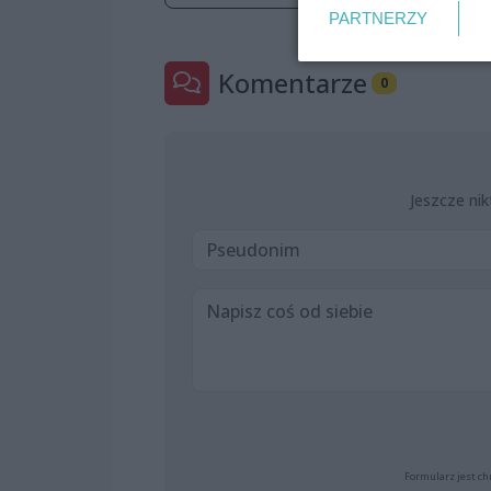
PARTNERZY
Komentarze
0
Jeszcze nik
Formularz jest ch