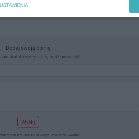
USTAWIENIA
Dodaj swoją opinię
t nie dodał komentarza, bądź pierwszy!
Wyślij
roniony dzięki reCAPTCHA od Google:
Prywatność
|
Warunki
.