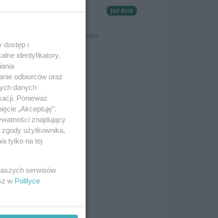
Koncerty
Już dziś
 dostęp i
lne identyfikatory,
iania
anie odbiorców oraz
nych danych
kacji. Ponieważ
ięcie „Akceptuję”.
ywatności znajdujący
ą zgody użytkownika,
h
 tylko na tej
 naszych serwisów
esz w
Polityce