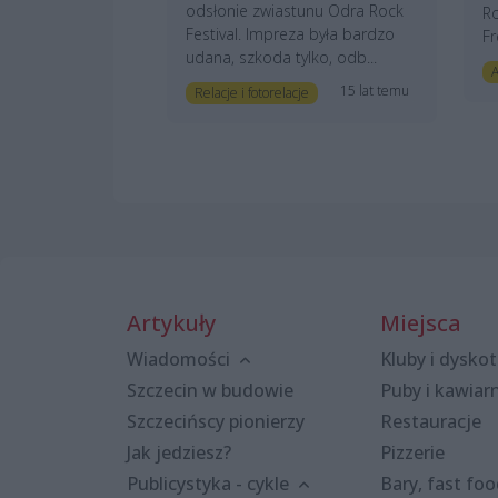
odsłonie zwiastunu Odra Rock
Ro
Festival. Impreza była bardzo
Fr
udana, szkoda tylko, odb...
A
15 lat temu
Relacje i fotorelacje
Artykuły
Miejsca
Wiadomości
Kluby i dyskot
Szczecin w budowie
Puby i kawiar
Szczecińscy pionierzy
Restauracje
Jak jedziesz?
Pizzerie
Publicystyka - cykle
Bary, fast fo