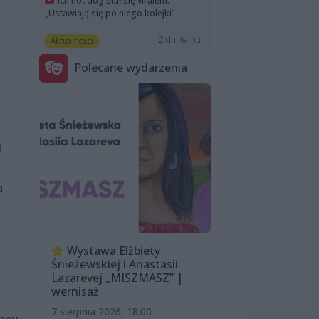
Ich hot dog stał się viralem.
„Ustawiają się po niego kolejki”
2 dni temu
Aktualności
Polecane wydarzenia
1
a
Wystawa Elżbiety
Śnieżewskiej i Anastasii
Lazarevej „MISZMASZ” |
wernisaż
7 sierpnia 2026, 18:00
nany