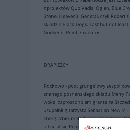
z projektów Quo Vadis, Ogień, Blue Crow. 
Stone, Heaven3. Generał, czyli Robert 
składzie Black Dogs. Last but not least
Godsend, Point, Cruentus.
DRAPIEŻCY
Rockowo - post grunge'owy zespół pows
znanego poznańskiego składu Merry Pop I
wokal zaproszono emigranta ze Szczecin
uzupełnił gitarzysta Sebastian Newlin -
energicznie, melodyjnie i po polsku. W 
udzielał się Remigiusz Szuman - pomy