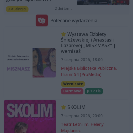
2 dni temu
Aktualności
Polecane wydarzenia
Wystawa Elżbiety
Śnieżewskiej i Anastasii
Lazarevej „MISZMASZ” |
wernisaż
7 sierpnia 2026, 18:00
Miejska Biblioteka Publiczna,
filia nr 54 (ProMedia)
Wernisaże
Darmowe
Już dziś
SKOLIM
7 sierpnia 2026, 20:00
Teatr Letni im. Heleny
Majdaniec