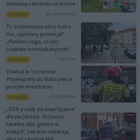
tenisowy i drzemki na mrozie
art. sponsorowany
Aktualności
To śródmiejska ulica, która
ma „ogromny potencjał”.
„Pomimo tego, że jest
ściekiem komunikacyjnym”
2 dni temu
Aktualności
Dramat w Szczecinie.
Przywiązany do łóżka pies w
pustym mieszkaniu
20 godzin temu
Na sygnale
„SOR-y stały się nieprzyjazne
dla pacjentów. Wzywasz
karetkę albo giniesz w
kolejce”. Lekarze zabierają
głos po raporcie NIK