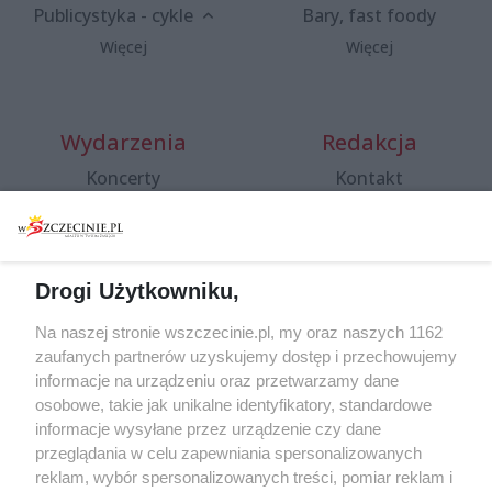
Publicystyka - cykle
Bary, fast foody
Więcej
Więcej
Wydarzenia
Redakcja
Koncerty
Kontakt
Warsztaty
Regulamin i polityka
prywatności
Spacery i oprowadzania
Reklama
Jarmarki, festyny, pchle
Drogi Użytkowniku,
targi
Redakcja
Wernisaże
Specjalny koncert z okazji
Na naszej stronie wszczecinie.pl, my oraz naszych 1162
20. urodzin portalu
zaufanych partnerów uzyskujemy dostęp i przechowujemy
Więcej
wSzczecinie.pl
informacje na urządzeniu oraz przetwarzamy dane
osobowe, takie jak unikalne identyfikatory, standardowe
Regulamin konkursów
informacje wysyłane przez urządzenie czy dane
śniadaniówka "Hej
przeglądania w celu zapewniania spersonalizowanych
Szczecin! Jest piątek!"
reklam, wybór spersonalizowanych treści, pomiar reklam i