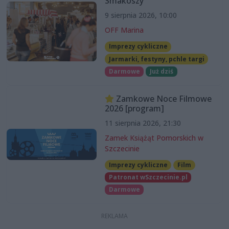
Smakoszy
9 sierpnia 2026, 10:00
OFF Marina
Imprezy cykliczne
Jarmarki, festyny, pchle targi
Darmowe
Już dziś
Zamkowe Noce Filmowe
2026 [program]
11 sierpnia 2026, 21:30
Zamek Książąt Pomorskich w
Szczecinie
Imprezy cykliczne
Film
Patronat wSzczecinie.pl
Darmowe