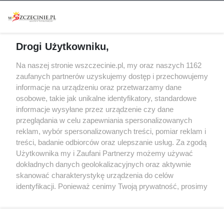
Warsztaty
Regulamin i polityka
prywatności
Spacery i oprowadzania
Reklama
Jarmarki, festyny, pchle
Drogi Użytkowniku,
targi
Redakcja
Wernisaże
Specjalny koncert z okazji
Na naszej stronie wszczecinie.pl, my oraz naszych 1162
20. urodzin portalu
zaufanych partnerów uzyskujemy dostęp i przechowujemy
Więcej
wSzczecinie.pl
informacje na urządzeniu oraz przetwarzamy dane
osobowe, takie jak unikalne identyfikatory, standardowe
Regulamin konkursów
informacje wysyłane przez urządzenie czy dane
śniadaniówka "Hej
przeglądania w celu zapewniania spersonalizowanych
Szczecin! Jest piątek!"
reklam, wybór spersonalizowanych treści, pomiar reklam i
treści, badanie odbiorców oraz ulepszanie usług. Za zgodą
Użytkownika my i Zaufani Partnerzy możemy używać
dokładnych danych geolokalizacyjnych oraz aktywnie
Partnerzy
skanować charakterystykę urządzenia do celów
Praca Szczecin
identyfikacji. Ponieważ cenimy Twoją prywatność, prosimy
o zgodę na korzystanie z tych technologii poprzez
the:protocol
kliknięcie „Akceptuję”. Zgoda jest dobrowolna i zawsze
POZASzczecin.pl
możesz ją zmienić/wycofać klikając przycisk ustawień