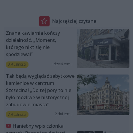
Najczęściej czytane
Znana kawiarnia kończy
działalność. „Moment,
którego nikt się nie
spodziewał”
1 dzień temu
Aktualności
Tak będą wyglądać zabytkowe
kamienice w centrum
Szczecina! „Do tej pory to nie
było możliwe w historycznej
zabudowie miasta”
2 dni temu
Aktualności
Haniebny wpis członka
zarządu Pogoni po śmierci