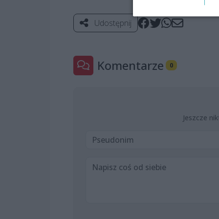
Udostępnij
Komentarze
0
Jeszcze nik