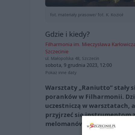
fot. materiały prasowe/ fot. K. Kozioł
Gdzie i kiedy?
Filharmonia im. Mieczysława Karłowicz
Szczecinie
ul. Małopolska 48, Szczecin
sobota, 9 grudnia 2023, 12:00
Pokaż inne daty
Warsztaty „Raniutto” stały 
poranków w Filharmonii. Dzie
uczestniczą w warsztatach, a
przyjrzeć się instrumentom z
melomanów, a przede wszyst