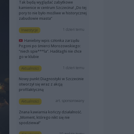
Tak będą wyglądać zabytkowe
kamienice w centrum Szczecina! „Do tej
pory to nie było możliwe w historycznej
zabudowie miasta”
1 dzień temu
Inwestycje
Haniebny wpis członka zarządu
Pogoni po śmierci Morozowskiego:
“niech spie***la”. Haditaghi nie chce
go w klubie
1 dzień temu
Aktualności
Nowy punkt Diagnostyki w Szczecinie
otworzył się wraz z akcją
profilaktyczną
art. sponsorowany
Aktualności
Znana kawiarnia kończy działalność.
„Moment, którego nikt się nie
spodziewał”
10 godzin temu