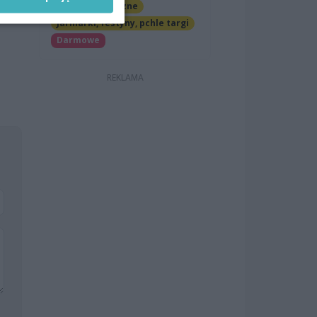
Imprezy cykliczne
Jarmarki, festyny, pchle targi
Darmowe