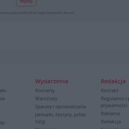
Wyślij
roniony dzięki reCAPTCHA od Google:
Prywatność
|
Warunki
.
Wydarzenia
Redakcja
eki
Koncerty
Kontakt
nie
Warsztaty
Regulamin i 
prywatności
Spacery i oprowadzania
Reklama
Jarmarki, festyny, pchle
targi
Redakcja
ody