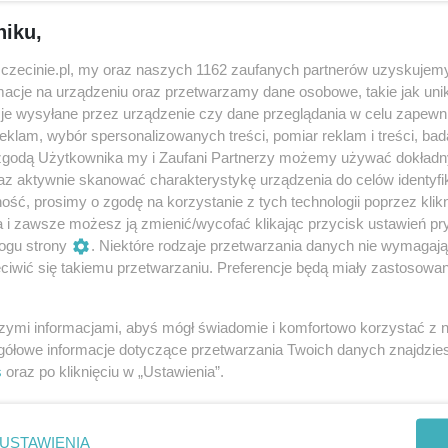
niku,
stkie obszary rozwoju dziecka, a szczególnie na emocjonal
zczecinie.pl, my oraz naszych 1162 zaufanych partnerów uzyskujemy
warsztatów – dzieci i opiekunowie – mogą poddać się dźwię
cje na urządzeniu oraz przetwarzamy dane osobowe, takie jak unika
oprzez zabawę.
je wysyłane przez urządzenie czy dane przeglądania w celu zapewn
klam, wybór spersonalizowanych treści, pomiar reklam i treści, bad
kolorem, beztroską, a przede wszystkim muzyką!
 zgodą Użytkownika my i Zaufani Partnerzy możemy używać dokład
az aktywnie skanować charakterystykę urządzenia do celów identyfi
 muzycy i animatorzy. W tym sezonie poprowadzą je:
ść, prosimy o zgodę na korzystanie z tych technologii poprzez klikn
a i zawsze możesz ją zmienić/wycofać klikając przycisk ustawień pr
 Filharmonii Natalia Wesołowska, szczeciński muzyk, nauczy
ogu strony
. Niektóre rodzaje przetwarzania danych nie wymagaj
az animatorka wielu talentów Joanna Lewandowska. Oprócz
iwić się takiemu przetwarzaniu. Preferencje będą miały zastosowania
się maskotki warsztatów – mądry Pan Karłowicz oraz jego 
dzieci od 1. do 6. roku życia i odbywają się w trzech grup
szymi informacjami, abyś mógł świadomie i komfortowo korzystać z
młodszych w wieku 1-2 lat, o godzinie 10.30 – dzieci w wi
gółowe informacje dotyczące przetwarzania Twoich danych znajdzi
ormule, dzieci w wieku 5-6 lat.
s
oraz po kliknięciu w „Ustawienia”.
USTAWIENIA