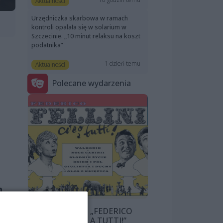
Aktualności
Urzędniczka skarbowa w ramach
kontroli opalała się w solarium w
Szczecinie. „10 minut relaksu na koszt
podatnika”
1 dzień temu
Aktualności
Polecane wydarzenia
h
PRZEGLĄD „FEDERICO
FELLINI: CIAO A TUTTI!”