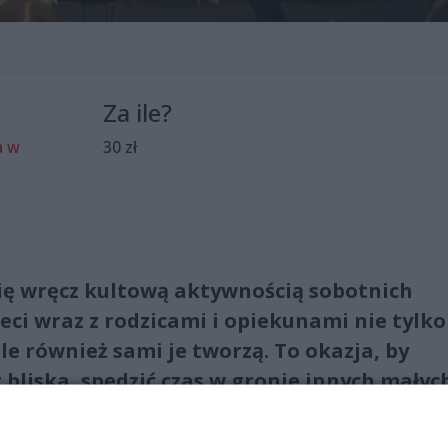
Za ile?
a w
30 zł
się wręcz kultową aktywnością sobotnich
ci wraz z rodzicami i opiekunami nie tylko
le również sami je tworzą. To okazja, by
 bliska, spędzić czas w gronie innych małyc
kim: ulec terapeutycznej mocy muzyki.