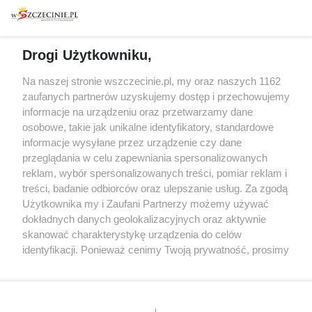
Warsztaty
Regulamin i polityka
prywatności
Spacery i oprowadzania
Reklama
Jarmarki, festyny, pchle
Drogi Użytkowniku,
targi
Redakcja
Wernisaże
Specjalny koncert z okazji
Na naszej stronie wszczecinie.pl, my oraz naszych 1162
20. urodzin portalu
zaufanych partnerów uzyskujemy dostęp i przechowujemy
Więcej
wSzczecinie.pl
informacje na urządzeniu oraz przetwarzamy dane
osobowe, takie jak unikalne identyfikatory, standardowe
Regulamin konkursów
informacje wysyłane przez urządzenie czy dane
śniadaniówka "Hej
przeglądania w celu zapewniania spersonalizowanych
Szczecin! Jest piątek!"
reklam, wybór spersonalizowanych treści, pomiar reklam i
treści, badanie odbiorców oraz ulepszanie usług. Za zgodą
Użytkownika my i Zaufani Partnerzy możemy używać
dokładnych danych geolokalizacyjnych oraz aktywnie
Partnerzy
skanować charakterystykę urządzenia do celów
Praca Szczecin
identyfikacji. Ponieważ cenimy Twoją prywatność, prosimy
o zgodę na korzystanie z tych technologii poprzez
the:protocol
kliknięcie „Akceptuję”. Zgoda jest dobrowolna i zawsze
POZASzczecin.pl
możesz ją zmienić/wycofać klikając przycisk ustawień
prywatności znajdujący się w lewym dolnym rogu strony