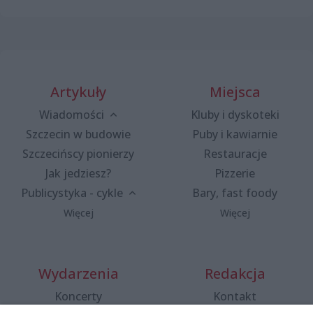
Artykuły
Miejsca
Wiadomości
Kluby i dyskoteki
Szczecin w budowie
Puby i kawiarnie
Szczecińscy pionierzy
Restauracje
Jak jedziesz?
Pizzerie
Publicystyka - cykle
Bary, fast foody
Więcej
Więcej
Wydarzenia
Redakcja
Koncerty
Kontakt