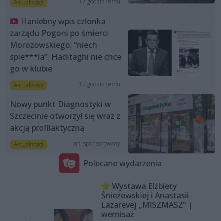
17 godzin temu
Aktualności
Haniebny wpis członka
zarządu Pogoni po śmierci
Morozowskiego: “niech
spie***la”. Haditaghi nie chce
go w klubie
12 godzin temu
Aktualności
Nowy punkt Diagnostyki w
Szczecinie otworzył się wraz z
akcją profilaktyczną
art. sponsorowany
Aktualności
Polecane wydarzenia
Wystawa Elżbiety
Śnieżewskiej i Anastasii
Lazarevej „MISZMASZ” |
wernisaż