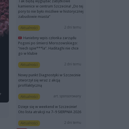
Tak będą wyglądać zabytkowe
kamienice w centrum Szczecina! „Do tej
pory to nie było możliwe w historycznej
zabudowie miasta”
2 dni temu
Aktualności
Haniebny wpis członka zarządu
Pogoni po śmierci Morozowskiego:
“niech spie***la”. Haditaghi nie chce
go w klubie
2 dni temu
Aktualności
Nowy punkt Diagnostyki w Szczecinie
otworzył się wraz z akcją
profilaktyczną
art. sponsorowany
Aktualności
Dzieje się w weekend w Szczecinie!
Oto lista atrakcji na 7–9 SIERPNIA 2026
2 dni temu
Aktualności