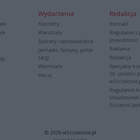
Wydarzenia
Redakcja
eki
Koncerty
Kontakt
nie
Warsztaty
Regulamin i 
prywatności
Spacery i oprowadzania
Reklama
Jarmarki, festyny, pchle
targi
Redakcja
ody
Wernisaże
Specjalny kon
20. urodzin p
Więcej
wSzczecinie.
Regulamin 
śniadaniówk
Szczecin! Jes
© 2026 wSzczecinie.pl