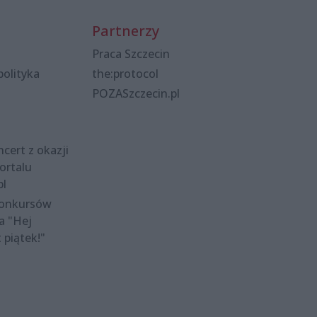
Partnerzy
Praca Szczecin
polityka
the:protocol
POZASzczecin.pl
cert z okazji
ortalu
pl
konkursów
a "Hej
t piątek!"