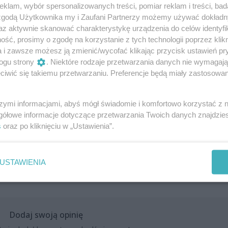
klam, wybór spersonalizowanych treści, pomiar reklam i treści, bad
 zgodą Użytkownika my i Zaufani Partnerzy możemy używać dokład
az aktywnie skanować charakterystykę urządzenia do celów identyfi
nka
ść, prosimy o zgodę na korzystanie z tych technologii poprzez klikn
a i zawsze możesz ją zmienić/wycofać klikając przycisk ustawień pr
ranowski
ogu strony
. Niektóre rodzaje przetwarzania danych nie wymagaj
iwić się takiemu przetwarzaniu. Preferencje będą miały zastosowania
i, Adam Opatowicz, Felipe Céspedes Sànchezm Krzysztof
szymi informacjami, abyś mógł świadomie i komfortowo korzystać z
gółowe informacje dotyczące przetwarzania Twoich danych znajdzi
s
oraz po kliknięciu w „Ustawienia”.
USTAWIENIA
Dodaj swoją opinię