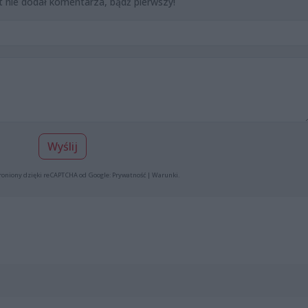
t nie dodał komentarza, bądź pierwszy!
Wyślij
roniony dzięki reCAPTCHA od Google:
Prywatność
|
Warunki
.