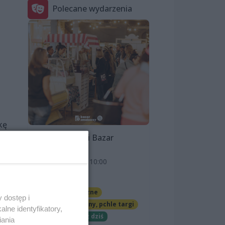
Polecane wydarzenia
kę
Szczeciński Bazar
a”,
Smakoszy
9 sierpnia 2026, 10:00
OFF Marina
Imprezy cykliczne
 dostęp i
Jarmarki, festyny, pchle targi
lne identyfikatory,
Darmowe
Już dziś
iania