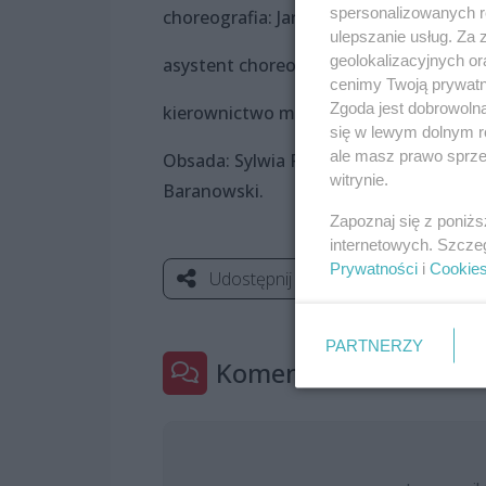
spersonalizowanych re
choreografia: Jarosław Staniek
ulepszanie usług. Za
geolokalizacyjnych or
asystent choreografa: Katarzyna Zielo
cenimy Twoją prywatno
Zgoda jest dobrowoln
kierownictwo muzyczne: Krzysztof Ba
się w lewym dolnym r
ale masz prawo sprzec
Obsada: Sylwia Różycka, Michał Janick
witrynie.
Baranowski.
Zapoznaj się z poniż
internetowych. Szcze
Prywatności
i
Cookie
Udostępnij
PARTNERZY
Komentarze
0