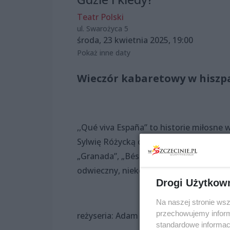
Teatr Polski
ul. Swarożyca 5
środa, 23 kwietnia 2025, 19:00
Pokaż inne daty
Wieczór kabaretowy w hiszpa
,,Qué viva España” to historie miłosne
Sylwię Różycką oraz tenora, pochodzące
„Granada”, „Bésame mucho”, i inne zro
odwieczny, niekończący się i nigdy nie
Drogi Użytkow
Na naszej stronie ws
przechowujemy informa
reżyseria: Adam Opatowicz
standardowe informac