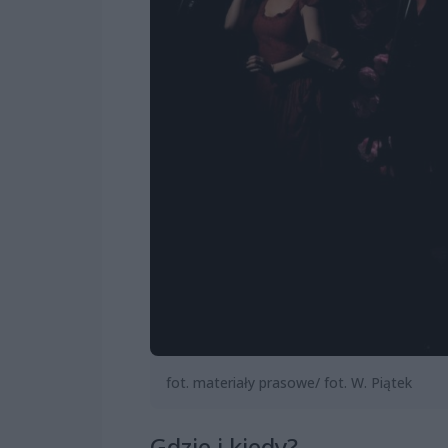
fot. materiały prasowe/ fot. W. Piątek
Gdzie i kiedy?