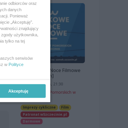
anie odbiorców oraz
nych danych
kacji. Ponieważ
ięcie „Akceptuję”.
ywatności znajdujący
ą zgody użytkownika,
 tylko na tej
 naszych serwisów
esz w
Polityce
Zamkowe Noce Filmowe
2026 [program]
11 sierpnia 2026, 21:30
Akceptuję
Zamek Książąt Pomorskich w
Szczecinie
Imprezy cykliczne
Film
Patronat wSzczecinie.pl
Darmowe