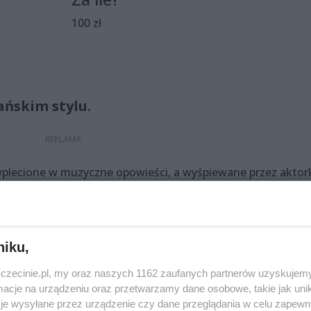
100 zł
ńskim stylu.
 wplecione w muzyczne opowieści, a wyśpiewane przez aktor
go z Chile Felipe Céspedesa Sàncheza. „Recuerdo”, „La Bruj
dzone pod gorącym słońcem Południa pieśni, ułożą się w
 nudzący dialog Kobiety i Mężczyzny…
niku,
zczecinie.pl, my oraz naszych 1162 zaufanych partnerów uzyskujemy
cje na urządzeniu oraz przetwarzamy dane osobowe, takie jak unika
je wysyłane przez urządzenie czy dane przeglądania w celu zapewn