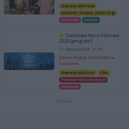
Imprezy cykliczne
Jarmarki, festyny, pchle targi
Darmowe
Już dziś
Zamkowe Noce Filmowe
2026 [program]
11 sierpnia 2026, 21:30
Zamek Książąt Pomorskich w
Szczecinie
Imprezy cykliczne
Film
Patronat wSzczecinie.pl
Darmowe