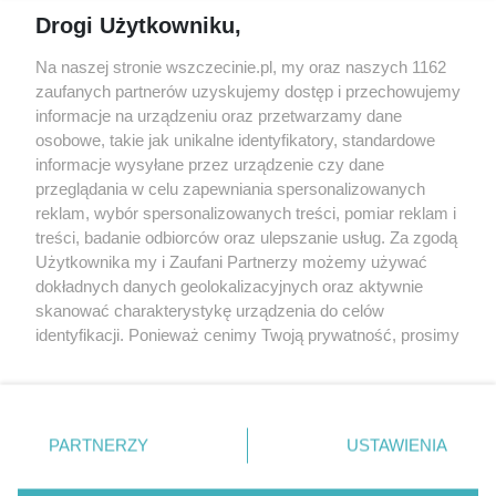
Jarmarki, festyny, pchle
Drogi Użytkowniku,
targi
Redakcja
Wernisaże
Specjalny koncert z okazji
Na naszej stronie wszczecinie.pl, my oraz naszych 1162
20. urodzin portalu
zaufanych partnerów uzyskujemy dostęp i przechowujemy
Więcej
wSzczecinie.pl
informacje na urządzeniu oraz przetwarzamy dane
osobowe, takie jak unikalne identyfikatory, standardowe
Regulamin konkursów
informacje wysyłane przez urządzenie czy dane
śniadaniówka "Hej
przeglądania w celu zapewniania spersonalizowanych
Szczecin! Jest piątek!"
reklam, wybór spersonalizowanych treści, pomiar reklam i
treści, badanie odbiorców oraz ulepszanie usług. Za zgodą
Użytkownika my i Zaufani Partnerzy możemy używać
dokładnych danych geolokalizacyjnych oraz aktywnie
Partnerzy
skanować charakterystykę urządzenia do celów
Praca Szczecin
identyfikacji. Ponieważ cenimy Twoją prywatność, prosimy
o zgodę na korzystanie z tych technologii poprzez
the:protocol
kliknięcie „Akceptuję”. Zgoda jest dobrowolna i zawsze
POZASzczecin.pl
możesz ją zmienić/wycofać klikając przycisk ustawień
prywatności znajdujący się w lewym dolnym rogu strony
PARTNERZY
USTAWIENIA
. Niektóre rodzaje przetwarzania danych nie wymagają
zgody użytkownika, ale masz prawo sprzeciwić się
© 2026 wSzczecinie.pl