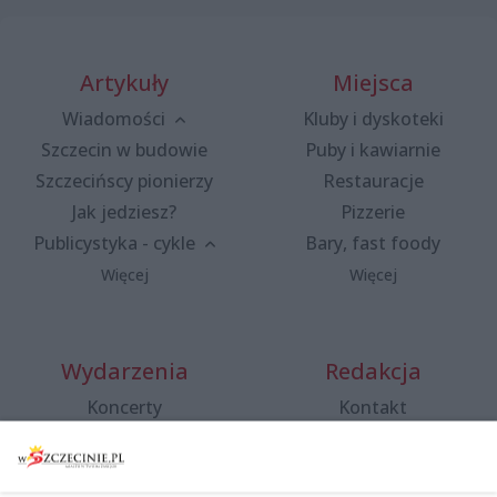
Artykuły
Miejsca
Wiadomości
Kluby i dyskoteki
Szczecin w budowie
Puby i kawiarnie
Szczecińscy pionierzy
Restauracje
Jak jedziesz?
Pizzerie
Publicystyka - cykle
Bary, fast foody
Więcej
Więcej
Wydarzenia
Redakcja
Koncerty
Kontakt
Warsztaty
Regulamin i polityka
prywatności
Spacery i oprowadzania
Reklama