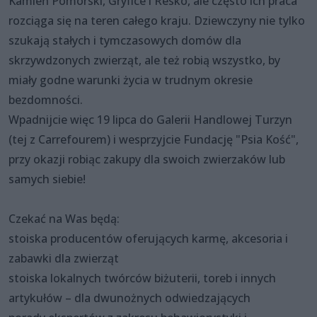
Kamień Pomorski, Gryfice i Resko, ale często ich praca
rozciąga się na teren całego kraju. Dziewczyny nie tylko
szukają stałych i tymczasowych domów dla
skrzywdzonych zwierząt, ale też robią wszystko, by
miały godne warunki życia w trudnym okresie
bezdomności.
Wpadnijcie więc 19 lipca do Galerii Handlowej Turzyn
(tej z Carrefourem) i wesprzyjcie Fundację "Psia Kość",
przy okazji robiąc zakupy dla swoich zwierzaków lub
samych siebie!
Czekać na Was będą:
stoiska producentów oferujących karmę, akcesoria i
zabawki dla zwierząt
stoiska lokalnych twórców biżuterii, toreb i innych
artykułów – dla dwunożnych odwiedzających