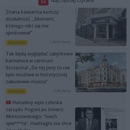
Najczęściej czytane
Znana kawiarnia kończy
działalność. „Moment,
którego nikt się nie
spodziewał”
1 dzień temu
Aktualności
Tak będą wyglądać zabytkowe
kamienice w centrum
Szczecina! „Do tej pory to nie
było możliwe w historycznej
zabudowie miasta”
2 dni temu
Inwestycje
Haniebny wpis członka
zarządu Pogoni po śmierci
Morozowskiego: “niech
spie***la”. Haditaghi nie chce