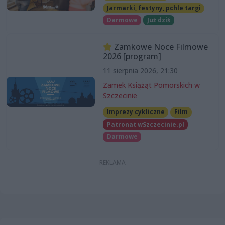
Jarmarki, festyny, pchle targi
Darmowe
Już dziś
Zamkowe Noce Filmowe
2026 [program]
11 sierpnia 2026, 21:30
Zamek Książąt Pomorskich w
Szczecinie
Imprezy cykliczne
Film
Patronat wSzczecinie.pl
Darmowe