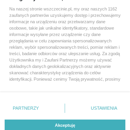
Wernisaże
Specjalny koncert z okazji
Na naszej stronie wszczecinie.pl, my oraz naszych 1162
20. urodzin portalu
zaufanych partnerów uzyskujemy dostęp i przechowujemy
Więcej
wSzczecinie.pl
informacje na urządzeniu oraz przetwarzamy dane
osobowe, takie jak unikalne identyfikatory, standardowe
Regulamin konkursów
informacje wysyłane przez urządzenie czy dane
śniadaniówka "Hej
przeglądania w celu zapewniania spersonalizowanych
Szczecin! Jest piątek!"
reklam, wybór spersonalizowanych treści, pomiar reklam i
treści, badanie odbiorców oraz ulepszanie usług. Za zgodą
Użytkownika my i Zaufani Partnerzy możemy używać
dokładnych danych geolokalizacyjnych oraz aktywnie
Partnerzy
skanować charakterystykę urządzenia do celów
Praca Szczecin
identyfikacji. Ponieważ cenimy Twoją prywatność, prosimy
o zgodę na korzystanie z tych technologii poprzez
the:protocol
kliknięcie „Akceptuję”. Zgoda jest dobrowolna i zawsze
POZASzczecin.pl
możesz ją zmienić/wycofać klikając przycisk ustawień
prywatności znajdujący się w lewym dolnym rogu strony
PARTNERZY
USTAWIENIA
. Niektóre rodzaje przetwarzania danych nie wymagają
zgody użytkownika, ale masz prawo sprzeciwić się
© 2026 wSzczecinie.pl
takiemu przetwarzaniu. Preferencje będą miały
Akceptuję
Created by GOD