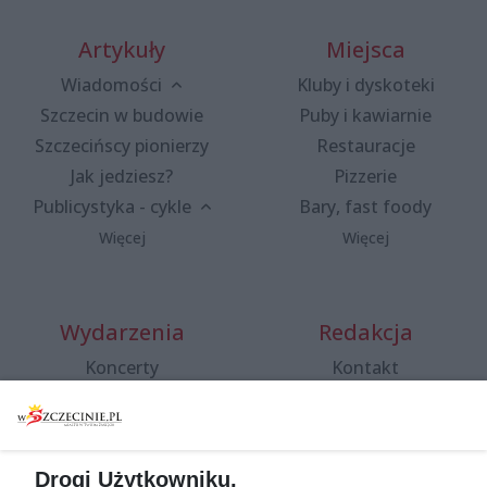
Artykuły
Miejsca
Wiadomości
Kluby i dyskoteki
Szczecin w budowie
Puby i kawiarnie
Szczecińscy pionierzy
Restauracje
Jak jedziesz?
Pizzerie
Publicystyka - cykle
Bary, fast foody
Więcej
Więcej
Wydarzenia
Redakcja
Koncerty
Kontakt
Warsztaty
Regulamin i polityka
prywatności
Spacery i oprowadzania
Reklama
Jarmarki, festyny, pchle
Drogi Użytkowniku,
targi
Redakcja