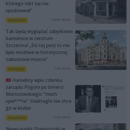
którego nikt się nie
spodziewał”
1 dzień temu
Aktualności
Tak będą wyglądać zabytkowe
kamienice w centrum
Szczecina! „Do tej pory to nie
było możliwe w historycznej
zabudowie miasta”
2 dni temu
Inwestycje
Haniebny wpis członka
zarządu Pogoni po śmierci
Morozowskiego: “niech
spie***la”. Haditaghi nie chce
go w klubie
2 dni temu
Aktualności
Nowy punkt Diagnostyki w