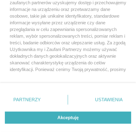
20. urodzin portalu
zaufanych partnerów uzyskujemy dostęp i przechowujemy
Więcej
wSzczecinie.pl
informacje na urządzeniu oraz przetwarzamy dane
osobowe, takie jak unikalne identyfikatory, standardowe
Regulamin konkursów
informacje wysyłane przez urządzenie czy dane
śniadaniówka "Hej
przeglądania w celu zapewniania spersonalizowanych
Szczecin! Jest piątek!"
reklam, wybór spersonalizowanych treści, pomiar reklam i
treści, badanie odbiorców oraz ulepszanie usług. Za zgodą
Użytkownika my i Zaufani Partnerzy możemy używać
dokładnych danych geolokalizacyjnych oraz aktywnie
Partnerzy
skanować charakterystykę urządzenia do celów
Praca Szczecin
identyfikacji. Ponieważ cenimy Twoją prywatność, prosimy
o zgodę na korzystanie z tych technologii poprzez
the:protocol
kliknięcie „Akceptuję”. Zgoda jest dobrowolna i zawsze
POZASzczecin.pl
możesz ją zmienić/wycofać klikając przycisk ustawień
prywatności znajdujący się w lewym dolnym rogu strony
PARTNERZY
USTAWIENIA
. Niektóre rodzaje przetwarzania danych nie wymagają
zgody użytkownika, ale masz prawo sprzeciwić się
© 2026 wSzczecinie.pl
takiemu przetwarzaniu. Preferencje będą miały
Akceptuję
Created by GOD
zastosowania tylko na tej witrynie.
Zapoznaj się z poniższymi informacjami, abyś mógł