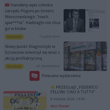
Haniebny wpis członka
zarządu Pogoni po śmierci
Morozowskiego: “niech
spie***la”. Haditaghi nie chce
go w klubie
15 godzin temu
Aktualności
Nowy punkt Diagnostyki w
Szczecinie otworzył się wraz z
akcją profilaktyczną
art. sponsorowany
Aktualności
Polecane wydarzenia
PRZEGLĄD „FEDERICO
FELLINI: CIAO A TUTTI!”
8 sierpnia 2026, 19:00
Kino Pionier