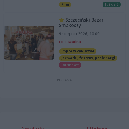
Film
Już dziś
Szczeciński Bazar
Smakoszy
9 sierpnia 2026, 10:00
OFF Marina
Imprezy cykliczne
Jarmarki, festyny, pchle targi
Darmowe