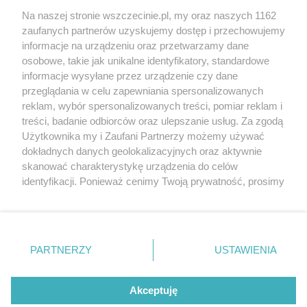
Wernisaże
Specjalny koncert z okazji
Na naszej stronie wszczecinie.pl, my oraz naszych 1162
20. urodzin portalu
zaufanych partnerów uzyskujemy dostęp i przechowujemy
Więcej
wSzczecinie.pl
informacje na urządzeniu oraz przetwarzamy dane
osobowe, takie jak unikalne identyfikatory, standardowe
Regulamin konkursów
informacje wysyłane przez urządzenie czy dane
śniadaniówka "Hej
przeglądania w celu zapewniania spersonalizowanych
Szczecin! Jest piątek!"
reklam, wybór spersonalizowanych treści, pomiar reklam i
treści, badanie odbiorców oraz ulepszanie usług. Za zgodą
Użytkownika my i Zaufani Partnerzy możemy używać
dokładnych danych geolokalizacyjnych oraz aktywnie
Partnerzy
skanować charakterystykę urządzenia do celów
Praca Szczecin
identyfikacji. Ponieważ cenimy Twoją prywatność, prosimy
o zgodę na korzystanie z tych technologii poprzez
the:protocol
kliknięcie „Akceptuję”. Zgoda jest dobrowolna i zawsze
POZASzczecin.pl
możesz ją zmienić/wycofać klikając przycisk ustawień
prywatności znajdujący się w lewym dolnym rogu strony
PARTNERZY
USTAWIENIA
. Niektóre rodzaje przetwarzania danych nie wymagają
zgody użytkownika, ale masz prawo sprzeciwić się
© 2026 wSzczecinie.pl
takiemu przetwarzaniu. Preferencje będą miały
Akceptuję
Created by GOD
zastosowania tylko na tej witrynie.