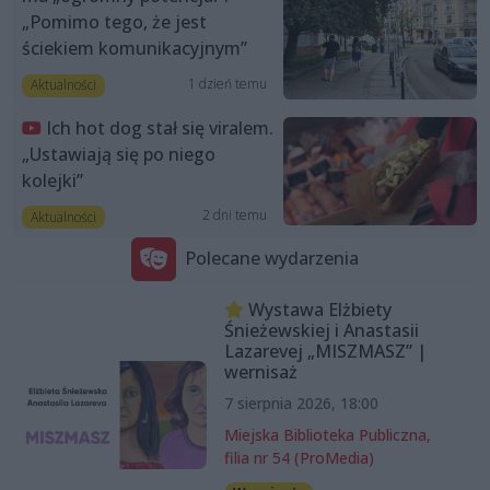
„Pomimo tego, że jest
ściekiem komunikacyjnym”
1 dzień temu
Aktualności
Ich hot dog stał się viralem.
„Ustawiają się po niego
kolejki”
2 dni temu
Aktualności
Polecane wydarzenia
Wystawa Elżbiety
Śnieżewskiej i Anastasii
Lazarevej „MISZMASZ” |
wernisaż
7 sierpnia 2026, 18:00
Miejska Biblioteka Publiczna,
filia nr 54 (ProMedia)