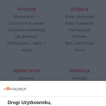
Artykuły
Miejsca
Wiadomości
Kluby i dyskoteki
Szczecin w budowie
Puby i kawiarnie
Szczecińscy pionierzy
Restauracje
Jak jedziesz?
Pizzerie
Publicystyka - cykle
Bary, fast foody
Więcej
Więcej
Wydarzenia
Redakcja
Koncerty
Kontakt
Warsztaty
Regulamin i polityka
prywatności
Spacery i oprowadzania
Reklama
Jarmarki, festyny, pchle
Drogi Użytkowniku,
targi
Redakcja