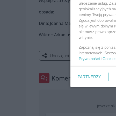
współpraca reżyserska: Piotr Ratajczak
ulepszanie usług. Za
geolokalizacyjnych or
obsada:
cenimy Twoją prywatno
Zgoda jest dobrowoln
Dina: Joanna Matuszak
się w lewym dolnym r
ale masz prawo sprzec
Wiktor: Arkadiusz Buszko
witrynie.
Zapoznaj się z poniż
internetowych. Szcze
Udostępnij
Prywatności
i
Cookie
Komentarze
PARTNERZY
0
Jeszcze nik