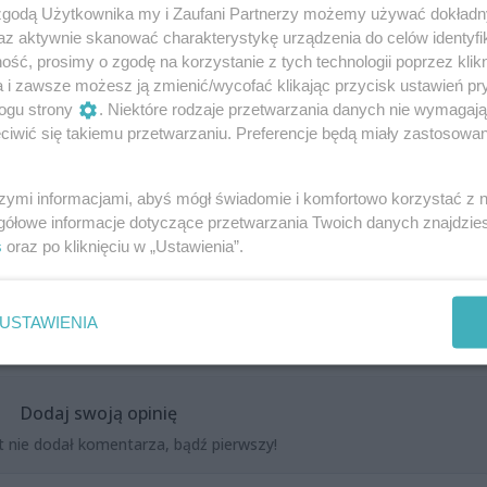
 zgodą Użytkownika my i Zaufani Partnerzy możemy używać dokład
az aktywnie skanować charakterystykę urządzenia do celów identyfi
ść, prosimy o zgodę na korzystanie z tych technologii poprzez klikn
a i zawsze możesz ją zmienić/wycofać klikając przycisk ustawień pr
ogu strony
. Niektóre rodzaje przetwarzania danych nie wymagaj
iwić się takiemu przetwarzaniu. Preferencje będą miały zastosowania
szymi informacjami, abyś mógł świadomie i komfortowo korzystać z
gółowe informacje dotyczące przetwarzania Twoich danych znajdzi
s
oraz po kliknięciu w „Ustawienia”.
USTAWIENIA
Dodaj swoją opinię
t nie dodał komentarza, bądź pierwszy!