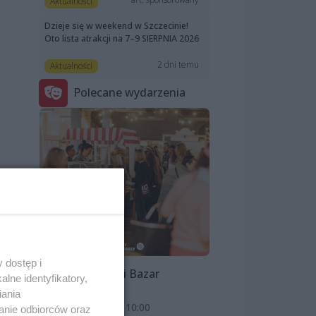
Aktualności
Dzieje się w weekend w Szczecinie!
Oto lista atrakcji na 7–9 SIERPNIA 2026
2 dni temu
Aktualności
Polecane wydarzenia
 dostęp i
Szczeciński Bazar
lne identyfikatory,
Smakoszy
iania
9 sierpnia 2026, 10:00
anie odbiorców oraz