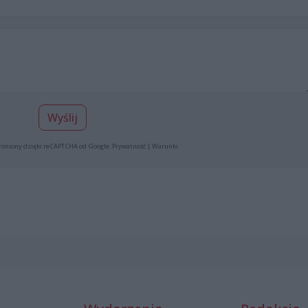
Wyślij
roniony dzięki reCAPTCHA od Google:
Prywatność
|
Warunki
.