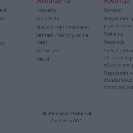
Wydarzenia
Redakcja
eki
Koncerty
Kontakt
nie
Warsztaty
Regulamin i 
prywatności
Spacery i oprowadzania
Reklama
Jarmarki, festyny, pchle
targi
Redakcja
ody
Wernisaże
Specjalny kon
20. urodzin p
Więcej
wSzczecinie.
Regulamin 
śniadaniówk
Szczecin! Jes
© 2026 wSzczecinie.pl
Created by GOD