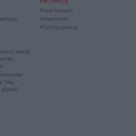
Partnerzy
Praca Szczecin
polityka
the:protocol
POZASzczecin.pl
cert z okazji
ortalu
pl
konkursów
a "Hej
t piątek!"