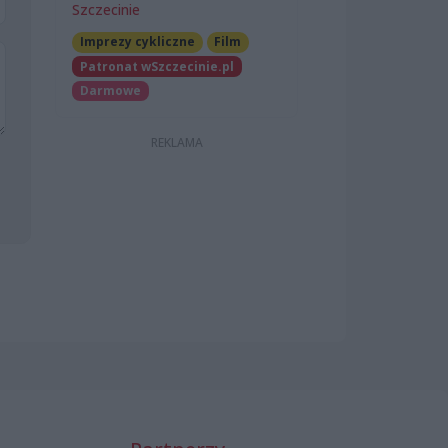
Szczecinie
Imprezy cykliczne
Film
Patronat wSzczecinie.pl
Darmowe