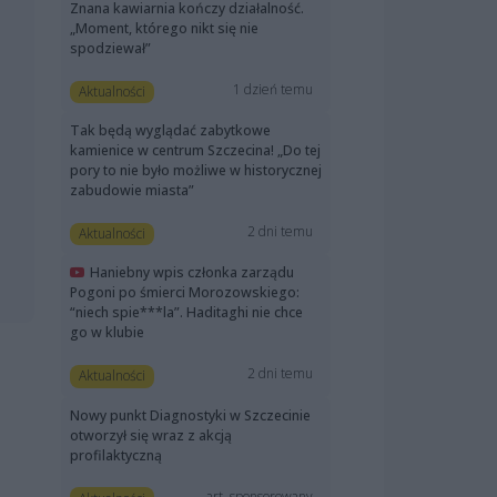
Znana kawiarnia kończy działalność.
„Moment, którego nikt się nie
spodziewał”
1 dzień temu
Aktualności
Tak będą wyglądać zabytkowe
kamienice w centrum Szczecina! „Do tej
pory to nie było możliwe w historycznej
zabudowie miasta”
2 dni temu
Aktualności
Haniebny wpis członka zarządu
Pogoni po śmierci Morozowskiego:
“niech spie***la”. Haditaghi nie chce
go w klubie
2 dni temu
Aktualności
Nowy punkt Diagnostyki w Szczecinie
otworzył się wraz z akcją
profilaktyczną
art. sponsorowany