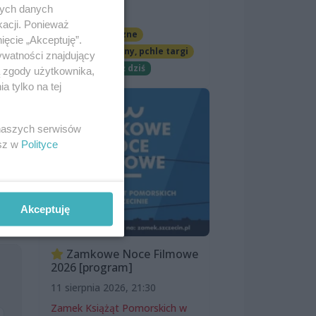
nych danych
OFF Marina
kacji. Ponieważ
Imprezy cykliczne
ięcie „Akceptuję”.
Jarmarki, festyny, pchle targi
ywatności znajdujący
Darmowe
Już dziś
ą zgody użytkownika,
 tylko na tej
 naszych serwisów
esz w
Polityce
Akceptuję
Zamkowe Noce Filmowe
2026 [program]
11 sierpnia 2026, 21:30
Zamek Książąt Pomorskich w