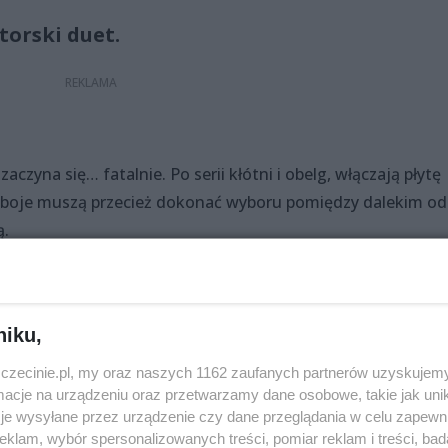
orski duet.
aczyna się… fatalnie. Po serii kłótni i obelg, włączają płytę
. Oboje muszą przecież dokonać wyboru pomiędzy dalekim od
ą.
niku,
zyczne: Joanna Matuszak, Arkadiusz Buszko
zczecinie.pl, my oraz naszych 1162 zaufanych partnerów uzyskujemy
cje na urządzeniu oraz przetwarzamy dane osobowe, takie jak unika
niec, Maciej Osmycki
je wysyłane przez urządzenie czy dane przeglądania w celu zapewn
klam, wybór spersonalizowanych treści, pomiar reklam i treści, bad