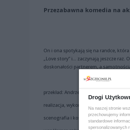
Przezabawna komedia na akt
On i ona spotykają się na randce, która z
„Love story” i… zaczynają jeszcze raz
doskonałości partnerem, a samotności
przekład: Andrzej Wanat
Drogi Użytkow
realizacja, wykonanie, opracowanie mu
Na naszej stronie ws
przechowujemy informa
scenografia i kostiumy: Agnieszka Milu
standardowe informac
spersonalizowanych re