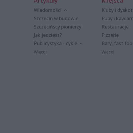
Artykuły
Miejsca
Wiadomości
Kluby i dyskot
Szczecin w budowie
Puby i kawiar
Szczecińscy pionierzy
Restauracje
Jak jedziesz?
Pizzerie
Publicystyka - cykle
Bary, fast fo
Więcej
Więcej