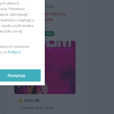
nych danych
7 sierpnia 2026, 18:00
kacji. Ponieważ
Miejska Biblioteka Publiczna,
ięcie „Akceptuję”.
filia nr 54 (ProMedia)
ywatności znajdujący
ą zgody użytkownika,
Wernisaże
 tylko na tej
Darmowe
Już dziś
 naszych serwisów
esz w
Polityce
Akceptuję
SKOLIM
7 sierpnia 2026, 20:00