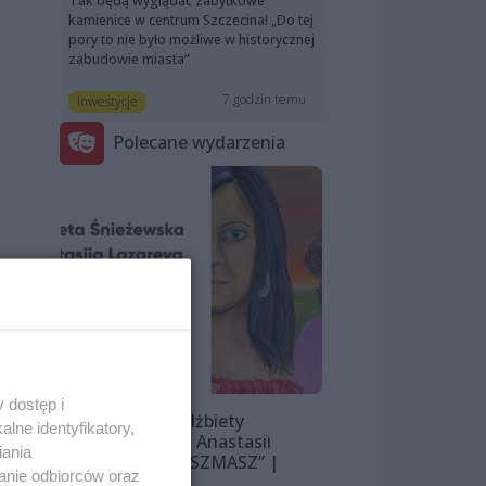
Tak będą wyglądać zabytkowe
kamienice w centrum Szczecina! „Do tej
pory to nie było możliwe w historycznej
zabudowie miasta”
7 godzin temu
Inwestycje
Polecane wydarzenia
 dostęp i
Wystawa Elżbiety
lne identyfikatory,
Śnieżewskiej i Anastasii
iania
Lazarevej „MISZMASZ” |
anie odbiorców oraz
wernisaż