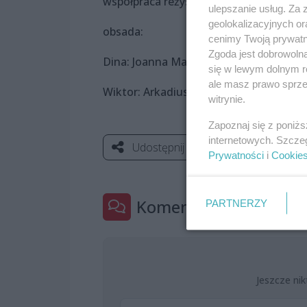
współpraca reżyserska: Piotr Ratajczak
ulepszanie usług. Za
geolokalizacyjnych or
obsada:
cenimy Twoją prywatno
Zgoda jest dobrowoln
Dina: Joanna Matuszak
się w lewym dolnym r
ale masz prawo sprzec
Wiktor: Arkadiusz Buszko
witrynie.
Zapoznaj się z poniż
internetowych. Szcze
Udostępnij
Prywatności
i
Cookie
Komentarze
PARTNERZY
0
Jeszcze nik