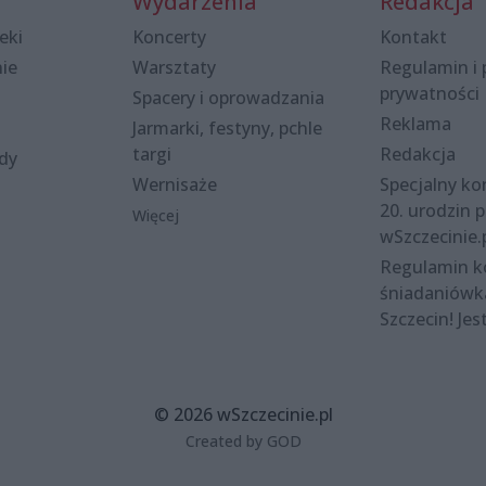
Wydarzenia
Redakcja
eki
Koncerty
Kontakt
nie
Warsztaty
Regulamin i 
prywatności
Spacery i oprowadzania
Reklama
Jarmarki, festyny, pchle
targi
Redakcja
ody
Wernisaże
Specjalny kon
20. urodzin p
Więcej
wSzczecinie.
Regulamin 
śniadaniówk
Szczecin! Jes
© 2026 wSzczecinie.pl
Created by GOD