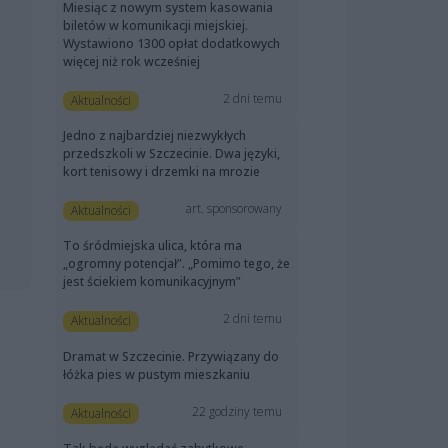
Miesiąc z nowym system kasowania
biletów w komunikacji miejskiej.
Wystawiono 1300 opłat dodatkowych
więcej niż rok wcześniej
2 dni temu
Aktualności
Jedno z najbardziej niezwykłych
przedszkoli w Szczecinie. Dwa języki,
kort tenisowy i drzemki na mrozie
art. sponsorowany
Aktualności
To śródmiejska ulica, która ma
„ogromny potencjał”. „Pomimo tego, że
jest ściekiem komunikacyjnym”
2 dni temu
Aktualności
Dramat w Szczecinie. Przywiązany do
łóżka pies w pustym mieszkaniu
22 godziny temu
Aktualności