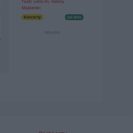
Teatr Letni im. Heleny
Majdaniec
Koncerty
Już dziś