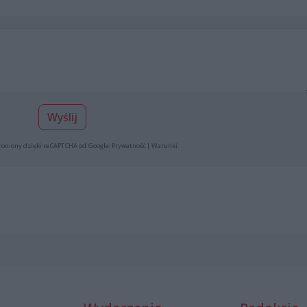
Wyślij
roniony dzięki reCAPTCHA od Google:
Prywatność
|
Warunki
.