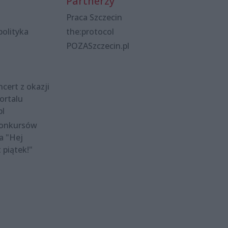
Partnerzy
Praca Szczecin
polityka
the:protocol
POZASzczecin.pl
cert z okazji
ortalu
pl
konkursów
a "Hej
t piątek!"