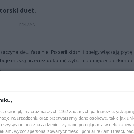
orski duet.
aczyna się… fatalnie. Po serii kłótni i obelg, włączają płytę
. Oboje muszą przecież dokonać wyboru pomiędzy dalekim od
ą.
niku,
zyczne: Joanna Matuszak, Arkadiusz Buszko
zczecinie.pl, my oraz naszych 1162 zaufanych partnerów uzyskujemy
cje na urządzeniu oraz przetwarzamy dane osobowe, takie jak unika
niec, Maciej Osmycki
je wysyłane przez urządzenie czy dane przeglądania w celu zapewn
klam, wybór spersonalizowanych treści, pomiar reklam i treści, bad