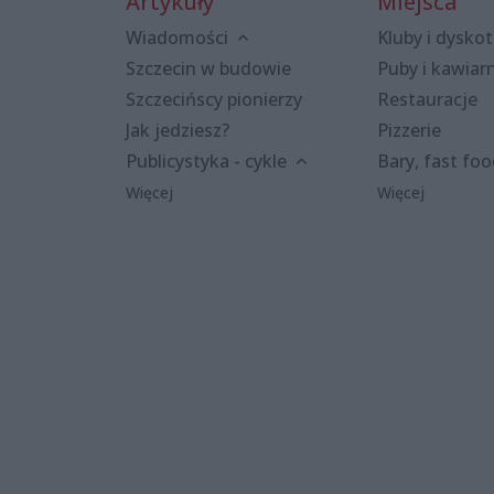
Artykuły
Miejsca
Wiadomości
Kluby i dyskot
Szczecin w budowie
Puby i kawiar
Szczecińscy pionierzy
Restauracje
Jak jedziesz?
Pizzerie
Publicystyka - cykle
Bary, fast fo
Więcej
Więcej