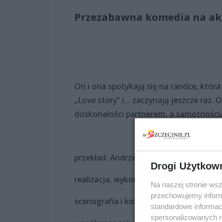
Przezabawna komedia na akt
On i ona spotykają się na randce, która z
„Love story” i… zaczynają jeszcze raz
doskonałości partnerem, a samotności
przekład: Andrzej Wanat
Drogi Użytkow
realizacja, wykonanie, opracowanie mu
Na naszej stronie ws
przechowujemy informa
scenografia i kostiumy: Agnieszka Milu
standardowe informac
spersonalizowanych re