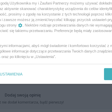
 zgodą Użytkownika my i Zaufani Partnerzy możemy używać dokład
az aktywnie skanować charakterystykę urządzenia do celów identyfi
ść, prosimy o zgodę na korzystanie z tych technologii poprzez klikn
a i zawsze możesz ją zmienić/wycofać klikając przycisk ustawień pr
ogu strony
. Niektóre rodzaje przetwarzania danych nie wymagaj
iwić się takiemu przetwarzaniu. Preferencje będą miały zastosowania
szymi informacjami, abyś mógł świadomie i komfortowo korzystać z
gółowe informacje dotyczące przetwarzania Twoich danych znajdzi
s
oraz po kliknięciu w „Ustawienia”.
USTAWIENIA
Dodaj swoją opinię
t nie dodał komentarza, bądź pierwszy!