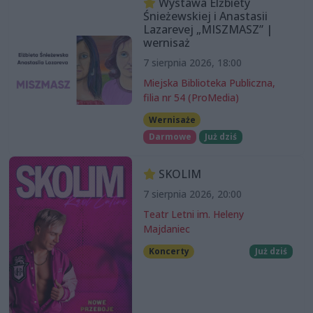
Wystawa Elżbiety
Śnieżewskiej i Anastasii
Lazarevej „MISZMASZ” |
wernisaż
7 sierpnia 2026, 18:00
Miejska Biblioteka Publiczna,
filia nr 54 (ProMedia)
Wernisaże
Darmowe
Już dziś
SKOLIM
7 sierpnia 2026, 20:00
Teatr Letni im. Heleny
Majdaniec
Koncerty
Już dziś