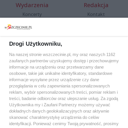
Wydarzenia
Redakcja
Koncerty
Kontakt
Warsztaty
Regulamin i polityka
prywatności
Spacery i oprowadzania
Reklama
Jarmarki, festyny, pchle
Drogi Użytkowniku,
targi
Redakcja
Wernisaże
Specjalny koncert z okazji
Na naszej stronie wszczecinie.pl, my oraz naszych 1162
20. urodzin portalu
zaufanych partnerów uzyskujemy dostęp i przechowujemy
Więcej
wSzczecinie.pl
informacje na urządzeniu oraz przetwarzamy dane
osobowe, takie jak unikalne identyfikatory, standardowe
Regulamin konkursów
informacje wysyłane przez urządzenie czy dane
śniadaniówka "Hej
przeglądania w celu zapewniania spersonalizowanych
Szczecin! Jest piątek!"
reklam, wybór spersonalizowanych treści, pomiar reklam i
treści, badanie odbiorców oraz ulepszanie usług. Za zgodą
Użytkownika my i Zaufani Partnerzy możemy używać
dokładnych danych geolokalizacyjnych oraz aktywnie
Partnerzy
skanować charakterystykę urządzenia do celów
Praca Szczecin
identyfikacji. Ponieważ cenimy Twoją prywatność, prosimy