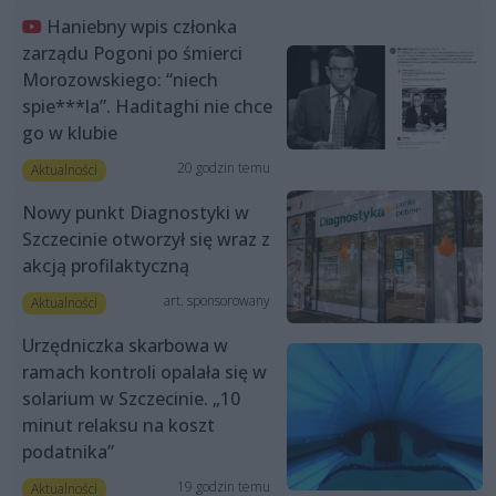
Haniebny wpis członka
zarządu Pogoni po śmierci
Morozowskiego: “niech
spie***la”. Haditaghi nie chce
go w klubie
20 godzin temu
Aktualności
Nowy punkt Diagnostyki w
Szczecinie otworzył się wraz z
akcją profilaktyczną
art. sponsorowany
Aktualności
Urzędniczka skarbowa w
ramach kontroli opalała się w
solarium w Szczecinie. „10
minut relaksu na koszt
podatnika”
19 godzin temu
Aktualności