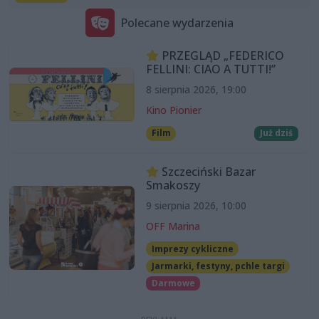
Polecane wydarzenia
PRZEGLĄD „FEDERICO
FELLINI: CIAO A TUTTI!”
8 sierpnia 2026, 19:00
Kino Pionier
Film
Już dziś
Szczeciński Bazar
Smakoszy
9 sierpnia 2026, 10:00
OFF Marina
Imprezy cykliczne
Jarmarki, festyny, pchle targi
Darmowe