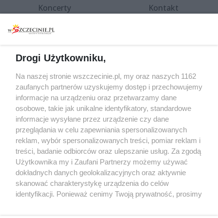
Koncerty
Kontakt
Warsztaty
Regulamin i polityka
prywatności
Spacery i oprowadzania
Reklama
Jarmarki, festyny, pchle
Drogi Użytkowniku,
targi
Redakcja
Wernisaże
Specjalny koncert z okazji
Na naszej stronie wszczecinie.pl, my oraz naszych 1162
20. urodzin portalu
zaufanych partnerów uzyskujemy dostęp i przechowujemy
Więcej
wSzczecinie.pl
informacje na urządzeniu oraz przetwarzamy dane
osobowe, takie jak unikalne identyfikatory, standardowe
Regulamin konkursów
informacje wysyłane przez urządzenie czy dane
śniadaniówka "Hej
przeglądania w celu zapewniania spersonalizowanych
Szczecin! Jest piątek!"
reklam, wybór spersonalizowanych treści, pomiar reklam i
treści, badanie odbiorców oraz ulepszanie usług. Za zgodą
Użytkownika my i Zaufani Partnerzy możemy używać
dokładnych danych geolokalizacyjnych oraz aktywnie
Partnerzy
skanować charakterystykę urządzenia do celów
Praca Szczecin
identyfikacji. Ponieważ cenimy Twoją prywatność, prosimy
o zgodę na korzystanie z tych technologii poprzez
the:protocol
kliknięcie „Akceptuję”. Zgoda jest dobrowolna i zawsze