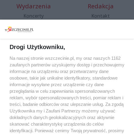
Wydarzenia
Redakcja
Koncerty
Kontakt
Warsztaty
Regulamin i polityka
prywatności
Spacery i oprowadzania
Reklama
Jarmarki, festyny, pchle
Drogi Użytkowniku,
targi
Redakcja
Wernisaże
Specjalny koncert z okazji
Na naszej stronie wszczecinie.pl, my oraz naszych 1162
20. urodzin portalu
zaufanych partnerów uzyskujemy dostęp i przechowujemy
Więcej
wSzczecinie.pl
informacje na urządzeniu oraz przetwarzamy dane
osobowe, takie jak unikalne identyfikatory, standardowe
Regulamin konkursów
informacje wysyłane przez urządzenie czy dane
śniadaniówka "Hej
przeglądania w celu zapewniania spersonalizowanych
Szczecin! Jest piątek!"
reklam, wybór spersonalizowanych treści, pomiar reklam i
treści, badanie odbiorców oraz ulepszanie usług. Za zgodą
Użytkownika my i Zaufani Partnerzy możemy używać
dokładnych danych geolokalizacyjnych oraz aktywnie
Partnerzy
skanować charakterystykę urządzenia do celów
Praca Szczecin
identyfikacji. Ponieważ cenimy Twoją prywatność, prosimy