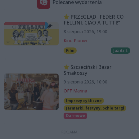
Polecane wydarzenia
PRZEGLĄD „FEDERICO
FELLINI: CIAO A TUTTI!”
8 sierpnia 2026, 19:00
Kino Pionier
Film
Już dziś
Szczeciński Bazar
Smakoszy
9 sierpnia 2026, 10:00
OFF Marina
Imprezy cykliczne
Jarmarki, festyny, pchle targi
Darmowe