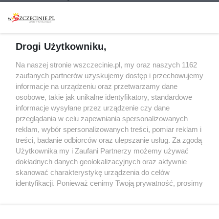
Warsztaty
Regulamin i polityka
prywatności
Spacery i oprowadzania
Reklama
Jarmarki, festyny, pchle
Drogi Użytkowniku,
targi
Redakcja
Wernisaże
Specjalny koncert z okazji
Na naszej stronie wszczecinie.pl, my oraz naszych 1162
20. urodzin portalu
zaufanych partnerów uzyskujemy dostęp i przechowujemy
Więcej
wSzczecinie.pl
informacje na urządzeniu oraz przetwarzamy dane
osobowe, takie jak unikalne identyfikatory, standardowe
Regulamin konkursów
informacje wysyłane przez urządzenie czy dane
śniadaniówka "Hej
przeglądania w celu zapewniania spersonalizowanych
Szczecin! Jest piątek!"
reklam, wybór spersonalizowanych treści, pomiar reklam i
treści, badanie odbiorców oraz ulepszanie usług. Za zgodą
Użytkownika my i Zaufani Partnerzy możemy używać
dokładnych danych geolokalizacyjnych oraz aktywnie
Partnerzy
skanować charakterystykę urządzenia do celów
Praca Szczecin
identyfikacji. Ponieważ cenimy Twoją prywatność, prosimy
o zgodę na korzystanie z tych technologii poprzez
the:protocol
kliknięcie „Akceptuję”. Zgoda jest dobrowolna i zawsze
POZASzczecin.pl
możesz ją zmienić/wycofać klikając przycisk ustawień