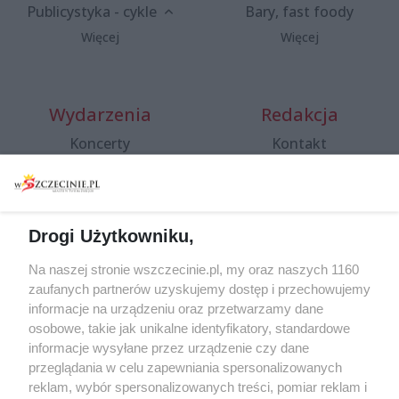
Publicystyka - cykle
Bary, fast foody
Więcej
Więcej
Wydarzenia
Redakcja
Koncerty
Kontakt
Warsztaty
Regulamin i polityka
prywatności
Spacery i oprowadzania
Reklama
Jarmarki, festyny, pchle
Drogi Użytkowniku,
targi
Redakcja
Wernisaże
Specjalny koncert z okazji
Na naszej stronie wszczecinie.pl, my oraz naszych 1160
20. urodzin portalu
zaufanych partnerów uzyskujemy dostęp i przechowujemy
Więcej
wSzczecinie.pl
informacje na urządzeniu oraz przetwarzamy dane
osobowe, takie jak unikalne identyfikatory, standardowe
Regulamin konkursów
informacje wysyłane przez urządzenie czy dane
śniadaniówka "Hej
przeglądania w celu zapewniania spersonalizowanych
Szczecin! Jest piątek!"
reklam, wybór spersonalizowanych treści, pomiar reklam i