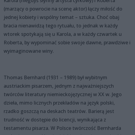
Karola (niegdyś słynny artysta cyrkowy) i Roberta
(marzący o powrocie na scenę aktor) łączy miłość do
jednej kobiety i wspólny temat – sztuka. Choć obaj
bracia nienawidzą tego rytuału, to jednak w każdy
wtorek spotykają się u Karola, a w każdy czwartek u
Roberta, by wypominać sobie swoje dawne, prawdziwe i
wyimaginowane winy.
Thomas Bernhard (1931 – 1989) był wybitnym
austriackim pisarzem, jednym z najważniejszych
twórców literatury niemieckojęzycznej w XX w. Jego
dzieła, mimo licznych przekładów na język polski,
rzadko goszczą na deskach teatrów. Barierą jest
trudność w dostępie do licencji, wynikająca z
testamentu pisarza. W Polsce twórczość Bernharda