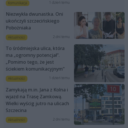
1 dzień temu
Komunikacja
Niezwykła dwunastka. Oni
ukończyli szczecińskiego
Pobożniaka
2 dni temu
Aktualności
To śródmiejska ulica, która
ma „ogromny potencjał”.
„Pomimo tego, że jest
ściekiem komunikacyjnym”
1 dzień temu
Aktualności
Zamykają m.in. Jana z Kolna i
wjazd na Trasę Zamkową.
Wielki wyścig jutro na ulicach
Szczecina
2 dni temu
Aktualności