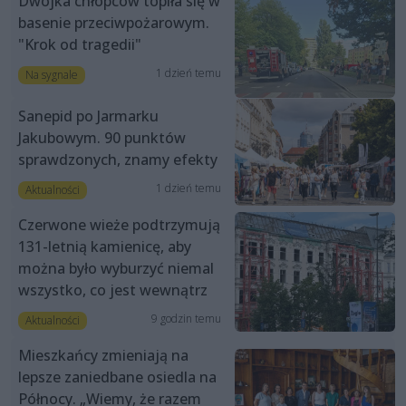
Dwójka chłopców topiła się w
basenie przeciwpożarowym.
"Krok od tragedii"
1 dzień temu
Na sygnale
Sanepid po Jarmarku
Jakubowym. 90 punktów
sprawdzonych, znamy efekty
1 dzień temu
Aktualności
Czerwone wieże podtrzymują
131-letnią kamienicę, aby
można było wyburzyć niemal
wszystko, co jest wewnątrz
9 godzin temu
Aktualności
Mieszkańcy zmieniają na
lepsze zaniedbane osiedla na
Północy. „Wiemy, że razem