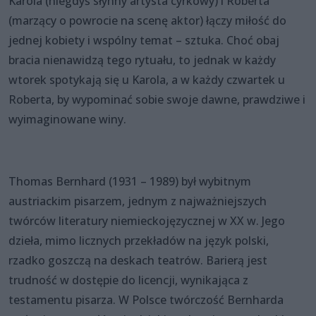
Karola (niegdyś słynny artysta cyrkowy) i Roberta
(marzący o powrocie na scenę aktor) łączy miłość do
jednej kobiety i wspólny temat – sztuka. Choć obaj
bracia nienawidzą tego rytuału, to jednak w każdy
wtorek spotykają się u Karola, a w każdy czwartek u
Roberta, by wypominać sobie swoje dawne, prawdziwe i
wyimaginowane winy.
Thomas Bernhard (1931 – 1989) był wybitnym
austriackim pisarzem, jednym z najważniejszych
twórców literatury niemieckojęzycznej w XX w. Jego
dzieła, mimo licznych przekładów na język polski,
rzadko goszczą na deskach teatrów. Barierą jest
trudność w dostępie do licencji, wynikająca z
testamentu pisarza. W Polsce twórczość Bernharda