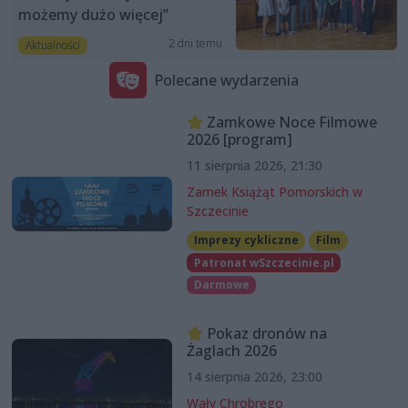
możemy dużo więcej”
2 dni temu
Aktualności
Polecane wydarzenia
Zamkowe Noce Filmowe
2026 [program]
11 sierpnia 2026, 21:30
Zamek Książąt Pomorskich w
Szczecinie
Imprezy cykliczne
Film
Patronat wSzczecinie.pl
Darmowe
Pokaz dronów na
Żaglach 2026
14 sierpnia 2026, 23:00
Wały Chrobrego