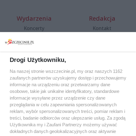
Wydarzenia
Redakcja
Koncerty
Kontakt
Warsztaty
Regulamin i polityka
prywatności
Spacery i oprowadzania
Reklama
Jarmarki, festyny, pchle
Drogi Użytkowniku,
targi
Redakcja
Wernisaże
Specjalny koncert z okazji
Na naszej stronie wszczecinie.pl, my oraz naszych 1162
20. urodzin portalu
zaufanych partnerów uzyskujemy dostęp i przechowujemy
Więcej
wSzczecinie.pl
informacje na urządzeniu oraz przetwarzamy dane
osobowe, takie jak unikalne identyfikatory, standardowe
Regulamin konkursów
informacje wysyłane przez urządzenie czy dane
śniadaniówka "Hej
przeglądania w celu zapewniania spersonalizowanych
Szczecin! Jest piątek!"
reklam, wybór spersonalizowanych treści, pomiar reklam i
treści, badanie odbiorców oraz ulepszanie usług. Za zgodą
Użytkownika my i Zaufani Partnerzy możemy używać
dokładnych danych geolokalizacyjnych oraz aktywnie
Partnerzy