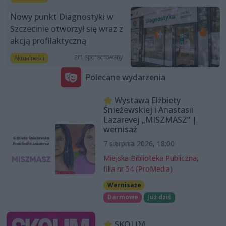
Nowy punkt Diagnostyki w
Szczecinie otworzył się wraz z
akcją profilaktyczną
art. sponsorowany
Aktualności
Polecane wydarzenia
Wystawa Elżbiety
Śnieżewskiej i Anastasii
Lazarevej „MISZMASZ” |
wernisaż
7 sierpnia 2026, 18:00
Miejska Biblioteka Publiczna,
filia nr 54 (ProMedia)
Wernisaże
Darmowe
Już dziś
SKOLIM