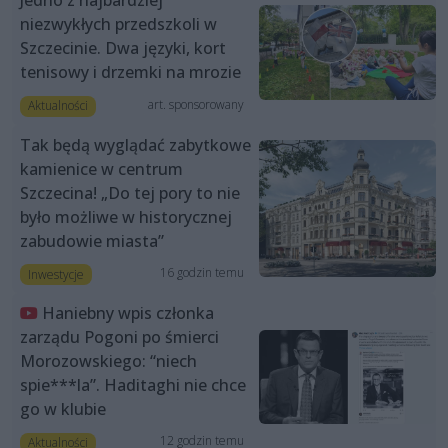
Jedno z najbardziej
niezwykłych przedszkoli w
Szczecinie. Dwa języki, kort
tenisowy i drzemki na mrozie
art. sponsorowany
Aktualności
Tak będą wyglądać zabytkowe
kamienice w centrum
Szczecina! „Do tej pory to nie
było możliwe w historycznej
zabudowie miasta”
16 godzin temu
Inwestycje
Haniebny wpis członka
zarządu Pogoni po śmierci
Morozowskiego: “niech
spie***la”. Haditaghi nie chce
go w klubie
12 godzin temu
Aktualności