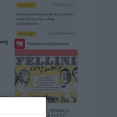
15 godzin temu
Aktualności
Nowy punkt Diagnostyki w Szczecinie
otworzył się wraz z akcją
profilaktyczną
art. sponsorowany
Aktualności
wej
Polecane wydarzenia
natę
PRZEGLĄD „FEDERICO
aire
FELLINI: CIAO A TUTTI!”