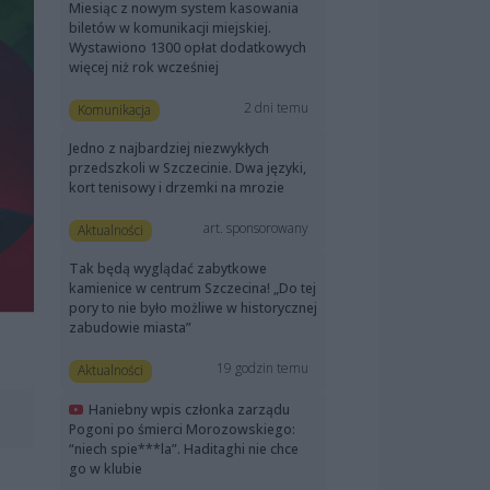
Miesiąc z nowym system kasowania
biletów w komunikacji miejskiej.
Wystawiono 1300 opłat dodatkowych
więcej niż rok wcześniej
2 dni temu
Komunikacja
Jedno z najbardziej niezwykłych
przedszkoli w Szczecinie. Dwa języki,
kort tenisowy i drzemki na mrozie
art. sponsorowany
Aktualności
Tak będą wyglądać zabytkowe
kamienice w centrum Szczecina! „Do tej
pory to nie było możliwe w historycznej
zabudowie miasta”
19 godzin temu
Aktualności
Haniebny wpis członka zarządu
Pogoni po śmierci Morozowskiego:
“niech spie***la”. Haditaghi nie chce
go w klubie