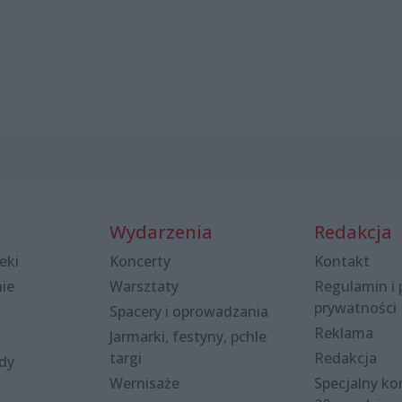
Wydarzenia
Redakcja
eki
Koncerty
Kontakt
nie
Warsztaty
Regulamin i 
prywatności
Spacery i oprowadzania
Reklama
Jarmarki, festyny, pchle
targi
Redakcja
ody
Wernisaże
Specjalny kon