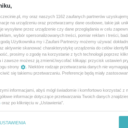
akularna „Tzigane" Maurice'a Ravela, błyskotliwa rapsodia
niku,
j wirtuozowskich dzieł repertuaru skrzypcowego.
zczecinie.pl, my oraz naszych 1162 zaufanych partnerów uzyskujemy
ajobrazy, tradycje i emocje, od portugalskiej nostalgii, pr
cje na urządzeniu oraz przetwarzamy dane osobowe, takie jak unika
wą cygańską fantazję Ravela.
je wysyłane przez urządzenie czy dane przeglądania w celu zapewn
klam, wybór spersonalizowanych treści, pomiar reklam i treści, bad
 zgodą Użytkownika my i Zaufani Partnerzy możemy używać dokład
az aktywnie skanować charakterystykę urządzenia do celów identyfi
ść, prosimy o zgodę na korzystanie z tych technologii poprzez klikn
a i zawsze możesz ją zmienić/wycofać klikając przycisk ustawień pr
ok.com/events/1907837899897243/
ogu strony
. Niektóre rodzaje przetwarzania danych nie wymagaj
iwić się takiemu przetwarzaniu. Preferencje będą miały zastosowania
szymi informacjami, abyś mógł świadomie i komfortowo korzystać z
gółowe informacje dotyczące przetwarzania Twoich danych znajdzi
s
oraz po kliknięciu w „Ustawienia”.
USTAWIENIA