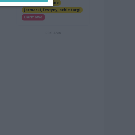
Imprezy cykliczne
Jarmarki, festyny, pchle targi
Darmowe