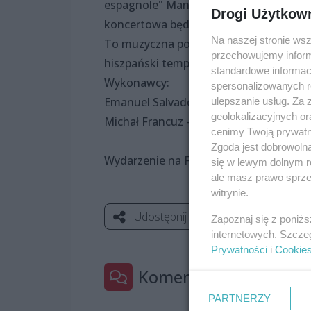
espagnole" Manuela de Falli oraz spekt
Drogi Użytkow
koncertowa będąca jednym z najbardzie
Na naszej stronie ws
To muzyczna podróż przez południowe kr
przechowujemy informa
hiszpański temperament, aż po żywioło
standardowe informac
Wykonawcy:
spersonalizowanych re
Emanuel Salvador – skrzypce
ulepszanie usług. Za
geolokalizacyjnych or
Michał Francuz – fortepian
cenimy Twoją prywatno
Zgoda jest dobrowoln
Wydarzenie na FB:
https://www.facebo
się w lewym dolnym r
ale masz prawo sprzec
witrynie.
Udostępnij
Zapoznaj się z poniż
internetowych. Szcze
Prywatności
i
Cookie
Komentarze
PARTNERZY