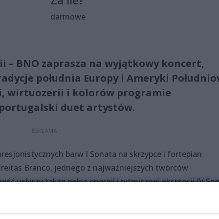
darmowe
lii – BNO zaprasza na wyjątkowy koncert,
adycje południa Europy i Ameryki Południo
, wirtuozerii i kolorów programie
ortugalski duet artystów.
presjonistycznych barw I Sonata na skrzypce i fortepian
reitas Branco, jednego z najważniejszych twórców
ość usłyszy także pełną energii i rytmicznej ekspresji IV So
bitniejszych brazylijskich kompozytorów.
pirowana folklorem i temperamentem Hiszpanii „Suite popul