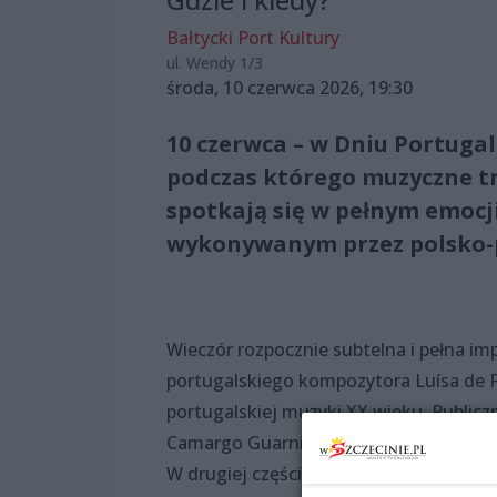
Bałtycki Port Kultury
ul. Wendy 1/3
środa, 10 czerwca 2026, 19:30
10 czerwca – w Dniu Portuga
podczas którego muzyczne tr
spotkają się w pełnym emocji
wykonywanym przez polsko-p
Wieczór rozpocznie subtelna i pełna im
portugalskiego kompozytora Luísa de F
portugalskiej muzyki XX wieku. Publiczn
Camargo Guarnieriego, jednego z najwy
W drugiej części koncertu zabrzmi ins