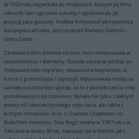
W 1922 roku wyjechała do Hollywood. Kolejne jej filmy
odnosiły tam ogromne sukcesy i ugruntowały jej
pozycję jako gwiazdy. Podbiła Hollywood jako pierwsza
europejska aktorka, jeszcze przed Marleną Dietrich i
Gretą Garbo.
Zarabiała milion dolarów rocznie, dużo inwestowała w
nieruchomości i diamenty. Budziła sensację jeżdżąc po
Hollywood rolls-royce’em, obwieszona klejnotami, w
futrze z gronostajów i szynszyli. Wylansowała modę na
sandały noszone bez rajstop, za to z paznokciami u stóp
pomalowanymi na czerwono. Słynęła nie tylko z pełnych
emocji ról i ekscentrycznego stylu życia, ale także z
licznych romansów, m.in. z Charliem Chaplinem czy
Rudolfem Valentino. Pola Negri zmarła w 1987 roku w
Teksasie w wieku 90 lat, zapisując się w historii jako