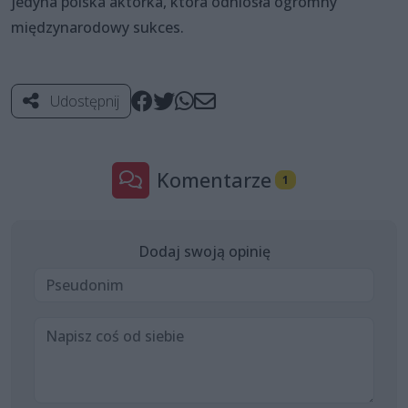
jedyna polska aktorka, która odniosła ogromny
międzynarodowy sukces.
Udostępnij
Komentarze
1
Dodaj swoją opinię