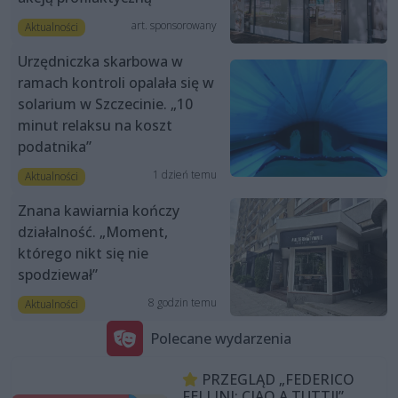
art. sponsorowany
Aktualności
Urzędniczka skarbowa w
ramach kontroli opalała się w
solarium w Szczecinie. „10
minut relaksu na koszt
podatnika”
1 dzień temu
Aktualności
Znana kawiarnia kończy
działalność. „Moment,
którego nikt się nie
spodziewał”
8 godzin temu
Aktualności
Polecane wydarzenia
PRZEGLĄD „FEDERICO
FELLINI: CIAO A TUTTI!”