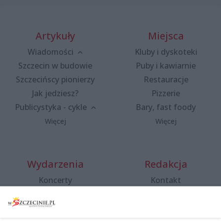
Artykuły
Miejsca
Wiadomości
Kluby i dyskoteki
Szczecin w budowie
Puby i kawiarnie
Szczecińscy pionierzy
Restauracje
Jak jedziesz?
Pizzerie
Publicystyka - cykle
Bary, fast foody
Więcej
Więcej
Wydarzenia
Redakcja
Koncerty
Kontakt
Warsztaty
Regulamin i polityka
prywatności
Spacery i oprowadzania
Reklama