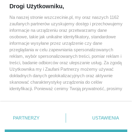
Jarmarki, festyny, pchle
Drogi Użytkowniku,
targi
Redakcja
Wernisaże
Specjalny koncert z okazji
Na naszej stronie wszczecinie.pl, my oraz naszych 1162
20. urodzin portalu
zaufanych partnerów uzyskujemy dostęp i przechowujemy
Więcej
wSzczecinie.pl
informacje na urządzeniu oraz przetwarzamy dane
osobowe, takie jak unikalne identyfikatory, standardowe
Regulamin konkursów
informacje wysyłane przez urządzenie czy dane
śniadaniówka "Hej
przeglądania w celu zapewniania spersonalizowanych
Szczecin! Jest piątek!"
reklam, wybór spersonalizowanych treści, pomiar reklam i
treści, badanie odbiorców oraz ulepszanie usług. Za zgodą
Użytkownika my i Zaufani Partnerzy możemy używać
dokładnych danych geolokalizacyjnych oraz aktywnie
Partnerzy
skanować charakterystykę urządzenia do celów
Praca Szczecin
identyfikacji. Ponieważ cenimy Twoją prywatność, prosimy
o zgodę na korzystanie z tych technologii poprzez
the:protocol
kliknięcie „Akceptuję”. Zgoda jest dobrowolna i zawsze
POZASzczecin.pl
możesz ją zmienić/wycofać klikając przycisk ustawień
prywatności znajdujący się w lewym dolnym rogu strony
PARTNERZY
USTAWIENIA
. Niektóre rodzaje przetwarzania danych nie wymagają
zgody użytkownika, ale masz prawo sprzeciwić się
© 2026 wSzczecinie.pl