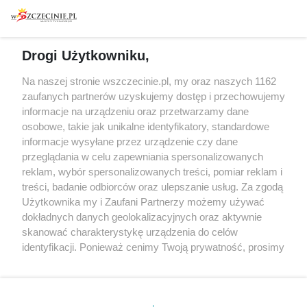
Warsztaty
Regulamin i polityka
prywatności
Spacery i oprowadzania
Reklama
Jarmarki, festyny, pchle
Drogi Użytkowniku,
targi
Redakcja
Wernisaże
Specjalny koncert z okazji
Na naszej stronie wszczecinie.pl, my oraz naszych 1162
20. urodzin portalu
zaufanych partnerów uzyskujemy dostęp i przechowujemy
Więcej
wSzczecinie.pl
informacje na urządzeniu oraz przetwarzamy dane
osobowe, takie jak unikalne identyfikatory, standardowe
Regulamin konkursów
informacje wysyłane przez urządzenie czy dane
śniadaniówka "Hej
przeglądania w celu zapewniania spersonalizowanych
Szczecin! Jest piątek!"
reklam, wybór spersonalizowanych treści, pomiar reklam i
treści, badanie odbiorców oraz ulepszanie usług. Za zgodą
Użytkownika my i Zaufani Partnerzy możemy używać
dokładnych danych geolokalizacyjnych oraz aktywnie
Partnerzy
skanować charakterystykę urządzenia do celów
Praca Szczecin
identyfikacji. Ponieważ cenimy Twoją prywatność, prosimy
o zgodę na korzystanie z tych technologii poprzez
the:protocol
kliknięcie „Akceptuję”. Zgoda jest dobrowolna i zawsze
POZASzczecin.pl
możesz ją zmienić/wycofać klikając przycisk ustawień