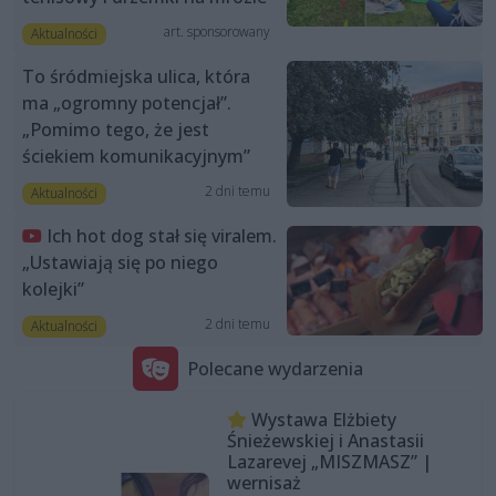
art. sponsorowany
Aktualności
To śródmiejska ulica, która
ma „ogromny potencjał”.
„Pomimo tego, że jest
ściekiem komunikacyjnym”
2 dni temu
Aktualności
Ich hot dog stał się viralem.
„Ustawiają się po niego
kolejki”
2 dni temu
Aktualności
Polecane wydarzenia
Wystawa Elżbiety
Śnieżewskiej i Anastasii
Lazarevej „MISZMASZ” |
wernisaż