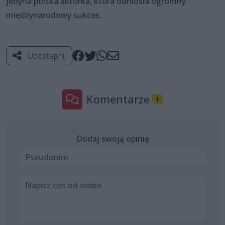
jedyna polska aktorka, która odniosła ogromny
międzynarodowy sukces.
Udostępnij
Komentarze
1
Dodaj swoją opinię