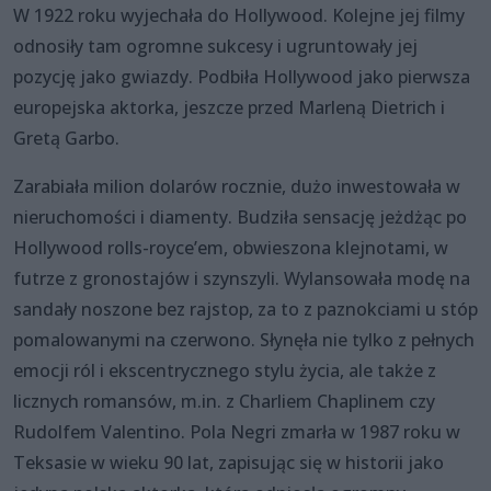
W 1922 roku wyjechała do Hollywood. Kolejne jej filmy
odnosiły tam ogromne sukcesy i ugruntowały jej
pozycję jako gwiazdy. Podbiła Hollywood jako pierwsza
europejska aktorka, jeszcze przed Marleną Dietrich i
Gretą Garbo.
Zarabiała milion dolarów rocznie, dużo inwestowała w
nieruchomości i diamenty. Budziła sensację jeżdżąc po
Hollywood rolls-royce’em, obwieszona klejnotami, w
futrze z gronostajów i szynszyli. Wylansowała modę na
sandały noszone bez rajstop, za to z paznokciami u stóp
pomalowanymi na czerwono. Słynęła nie tylko z pełnych
emocji ról i ekscentrycznego stylu życia, ale także z
licznych romansów, m.in. z Charliem Chaplinem czy
Rudolfem Valentino. Pola Negri zmarła w 1987 roku w
Teksasie w wieku 90 lat, zapisując się w historii jako