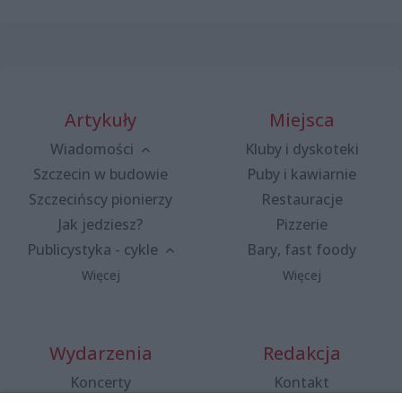
Artykuły
Miejsca
Wiadomości
Kluby i dyskoteki
Szczecin w budowie
Puby i kawiarnie
Szczecińscy pionierzy
Restauracje
Jak jedziesz?
Pizzerie
Publicystyka - cykle
Bary, fast foody
Więcej
Więcej
Wydarzenia
Redakcja
Koncerty
Kontakt